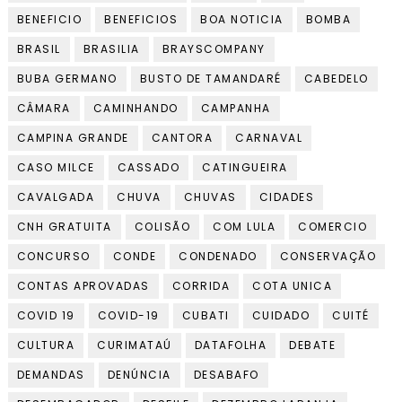
BENEFICIO
BENEFICIOS
BOA NOTICIA
BOMBA
BRASIL
BRASILIA
BRAYSCOMPANY
BUBA GERMANO
BUSTO DE TAMANDARÉ
CABEDELO
CÂMARA
CAMINHANDO
CAMPANHA
CAMPINA GRANDE
CANTORA
CARNAVAL
CASO MILCE
CASSADO
CATINGUEIRA
CAVALGADA
CHUVA
CHUVAS
CIDADES
CNH GRATUITA
COLISÃO
COM LULA
COMERCIO
CONCURSO
CONDE
CONDENADO
CONSERVAÇÃO
CONTAS APROVADAS
CORRIDA
COTA UNICA
COVID 19
COVID-19
CUBATI
CUIDADO
CUITÉ
CULTURA
CURIMATAÚ
DATAFOLHA
DEBATE
DEMANDAS
DENÚNCIA
DESABAFO