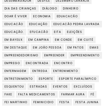
DESEMBAGADOR
DESFILE
DEZEMBRO LARANJA
DIA DAS CRIANÇAS
DIÁLOGO
DINHEIRO
DOAR É VIVER
ECONOMIA
EDUACACÃO
EDUCACÃO
EDUCAÇÃO
EDUCACÃO PEDRA LAVRADA
EDUCAÇÃO.
EFUCACÃO
EITA
ELEIÇÕES
EM BAYEUX
EM CAMPINA
EM CONDE
EM CUITÉ
EM DESTAQUE
EM JOÃO PESSOA
EM PATOS
EMAS
EMPREENDEDORISMO
EMPREENDER
EMPREENDIMENTO
EMPREGO
ENCONTRADA
ENCONTRO
ENFERMAGEM
ENTREGA
ENTRENIMENTO
ENTRETENIMENTO
ESPORTE
ESPORTE PARALÍMPICO
ESQUENTOU
ESTRADAS
EVENTOS
EXCLUÍDOS
FAKE
FALTA MEDICAMENTOS
FARMAR AURA
FÉ
FEI MARTINHO
FEMINICIDIO
FESTA
FESTA JUNINA