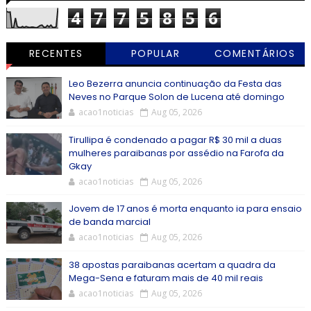
4
7
7
5
8
5
6
RECENTES
POPULAR
COMENTÁRIOS
Leo Bezerra anuncia continuação da Festa das
Neves no Parque Solon de Lucena até domingo
acao1noticias
Aug 05, 2026
Tirullipa é condenado a pagar R$ 30 mil a duas
mulheres paraibanas por assédio na Farofa da
Gkay
acao1noticias
Aug 05, 2026
Jovem de 17 anos é morta enquanto ia para ensaio
de banda marcial
acao1noticias
Aug 05, 2026
38 apostas paraibanas acertam a quadra da
Mega-Sena e faturam mais de 40 mil reais
acao1noticias
Aug 05, 2026