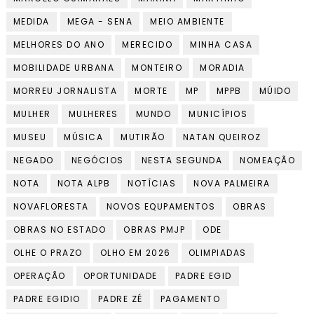
MEDIDA
MEGA - SENA
MEIO AMBIENTE
MELHORES DO ANO
MERECIDO
MINHA CASA
MOBILIDADE URBANA
MONTEIRO
MORADIA
MORREU JORNALISTA
MORTE
MP
MPPB
MÚIDO
MULHER
MULHERES
MUNDO
MUNICÍPIOS
MUSEU
MÚSICA
MUTIRÃO
NATAN QUEIROZ
NEGADO
NEGÓCIOS
NESTA SEGUNDA
NOMEAÇÃO
NOTA
NOTA ALPB
NOTÍCIAS
NOVA PALMEIRA
NOVAFLORESTA
NOVOS EQUPAMENTOS
OBRAS
OBRAS NO ESTADO
OBRAS PMJP
ODE
OLHE O PRAZO
OLHO EM 2026
OLIMPIADAS
OPERAÇÃO
OPORTUNIDADE
PADRE EGID
PADRE EGIDIO
PADRE ZÉ
PAGAMENTO