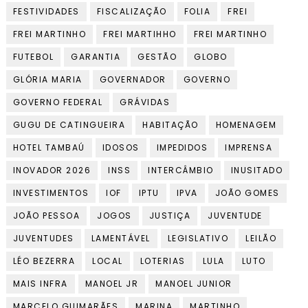
FESTIVIDADES
FISCALIZAÇÃO
FOLIA
FREI
FREI MARTINHO
FREI MARTIHHO
FREI MARTINHO
FUTEBOL
GARANTIA
GESTÃO
GLOBO
GLÓRIA MARIA
GOVERNADOR
GOVERNO
GOVERNO FEDERAL
GRÁVIDAS
GUGU DE CATINGUEIRA
HABITAÇÃO
HOMENAGEM
HOTEL TAMBAÚ
IDOSOS
IMPEDIDOS
IMPRENSA
INOVADOR 2026
INSS
INTERCÂMBIO
INUSITADO
INVESTIMENTOS
IOF
IPTU
IPVA
JOÃO GOMES
JOÃO PESSOA
JOGOS
JUSTIÇA
JUVENTUDE
JUVENTUDES
LAMENTÁVEL
LEGISLATIVO
LEILÃO
LÉO BEZERRA
LOCAL
LOTERIAS
LULA
LUTO
MAIS INFRA
MANOEL JR
MANOEL JUNIOR
MARCELO GUIMARÃES
MARINA
MARTINHO