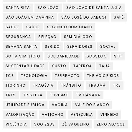
SANTA RITA
SÃO JOÃO
SÃO JOÃO DE SANTA LUZIA
SÃO JOÃO EM CAMPINA
SÃO JOSÉ DO SABUGI
SAPÉ
SAUDE
SAÚDE
SEGUNDO DOMICIANO
SEGURANÇA
SELEÇÃO
SEM DIÁLOGO
SEMANA SANTA
SERIDÓ
SERVIDORES
SOCIAL
SOFIA SIMPLÍCIO
SOLIDARIEDADE
SOSSEGO
STF
SUSTENTABILIDADE
SUSTO
TAPEROÁ
TAUÁ
TCE
TECNOLOGIA
TERREMOTO
THE VOICE KIDS
TIGRINHO
TRAGÉDIA
TRÂNSITO
TRAUMA
TRE
TRF5
TRISTEZA
TURISMO
TV CÂMARA
UTILIDADE PÚBLICA
VACINA
VALE DO PIANCÓ
VALORIZAÇÃO
VATICANO
VENEZUELA
VINHEDO
VIOLÊNCIA
VOO 2283
ZÉ VAQUEIRO
ZERO ALCOOL