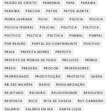
PAIXÃO DE CRISTO
PANDEMIA
PAPA
PARAIBA
PARAÍBA
PÁSCOA
PATOS
PATOS ALERTA
PEDRA LAVRADA
PICUI
PICUÍ
POLICIA
POLÍCIA
POLÍCIA FEDERAL
POLICIAL
POLITICA
POLÍTICA
POLÍTICO
POLTICA
POLTIICA
POMBAL
POMPAL
POR REGIÃO
PORTAL DO CONTRIBUINTE
POSITIVO
PRAIA
PREFEITA MORRE
PREFEITO
PREFEITO DE PEDRAS DE FOGO
PREJUÍZO
PRÊMIO
PRESO
PRESSÃO
PROCON
PROFESSORES
PRORROGADO
PROSTITUIÇÃO
PROTESTO
QUEDA
R$ 382 MILHÕES
RADIO
REGULARIZAÇÃO
REJEITADO
RELIGIÃO
RELIGIOSIDADE
RESOLVIDO
RESPOSTA
RICO
RITA DE CASSIA
RUY CARNEIRO
SALÁRIO
SALÁRIO EM DIA
SANTA LUZIA