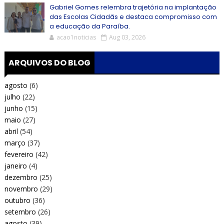
Gabriel Gomes relembra trajetória na implantação
das Escolas Cidadãs e destaca compromisso com
a educação da Paraíba.
acao1noticias
Aug 03, 2026
ARQUIVOS DO BLOG
agosto
(6)
julho
(22)
junho
(15)
maio
(27)
abril
(54)
março
(37)
fevereiro
(42)
janeiro
(4)
dezembro
(25)
novembro
(29)
outubro
(36)
setembro
(26)
agosto
(39)