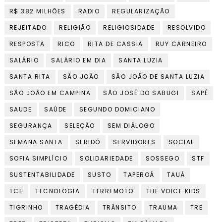
R$ 382 MILHÕES
RADIO
REGULARIZAÇÃO
REJEITADO
RELIGIÃO
RELIGIOSIDADE
RESOLVIDO
RESPOSTA
RICO
RITA DE CASSIA
RUY CARNEIRO
SALÁRIO
SALÁRIO EM DIA
SANTA LUZIA
SANTA RITA
SÃO JOÃO
SÃO JOÃO DE SANTA LUZIA
SÃO JOÃO EM CAMPINA
SÃO JOSÉ DO SABUGI
SAPÉ
SAUDE
SAÚDE
SEGUNDO DOMICIANO
SEGURANÇA
SELEÇÃO
SEM DIÁLOGO
SEMANA SANTA
SERIDÓ
SERVIDORES
SOCIAL
SOFIA SIMPLÍCIO
SOLIDARIEDADE
SOSSEGO
STF
SUSTENTABILIDADE
SUSTO
TAPEROÁ
TAUÁ
TCE
TECNOLOGIA
TERREMOTO
THE VOICE KIDS
TIGRINHO
TRAGÉDIA
TRÂNSITO
TRAUMA
TRE