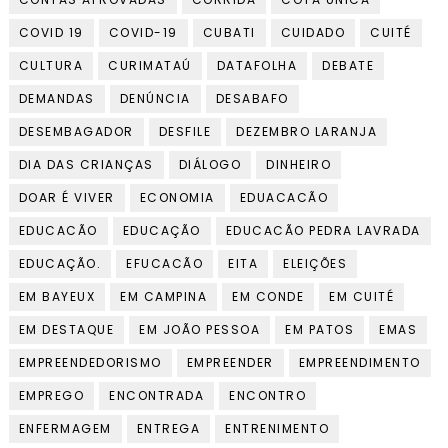
COVID 19
COVID-19
CUBATI
CUIDADO
CUITÉ
CULTURA
CURIMATAÚ
DATAFOLHA
DEBATE
DEMANDAS
DENÚNCIA
DESABAFO
DESEMBAGADOR
DESFILE
DEZEMBRO LARANJA
DIA DAS CRIANÇAS
DIÁLOGO
DINHEIRO
DOAR É VIVER
ECONOMIA
EDUACACÃO
EDUCACÃO
EDUCAÇÃO
EDUCACÃO PEDRA LAVRADA
EDUCAÇÃO.
EFUCACÃO
EITA
ELEIÇÕES
EM BAYEUX
EM CAMPINA
EM CONDE
EM CUITÉ
EM DESTAQUE
EM JOÃO PESSOA
EM PATOS
EMAS
EMPREENDEDORISMO
EMPREENDER
EMPREENDIMENTO
EMPREGO
ENCONTRADA
ENCONTRO
ENFERMAGEM
ENTREGA
ENTRENIMENTO