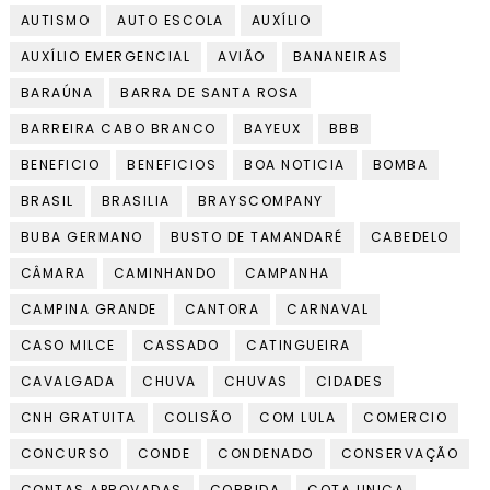
AUTISMO
AUTO ESCOLA
AUXÍLIO
AUXÍLIO EMERGENCIAL
AVIÃO
BANANEIRAS
BARAÚNA
BARRA DE SANTA ROSA
BARREIRA CABO BRANCO
BAYEUX
BBB
BENEFICIO
BENEFICIOS
BOA NOTICIA
BOMBA
BRASIL
BRASILIA
BRAYSCOMPANY
BUBA GERMANO
BUSTO DE TAMANDARÉ
CABEDELO
CÂMARA
CAMINHANDO
CAMPANHA
CAMPINA GRANDE
CANTORA
CARNAVAL
CASO MILCE
CASSADO
CATINGUEIRA
CAVALGADA
CHUVA
CHUVAS
CIDADES
CNH GRATUITA
COLISÃO
COM LULA
COMERCIO
CONCURSO
CONDE
CONDENADO
CONSERVAÇÃO
CONTAS APROVADAS
CORRIDA
COTA UNICA