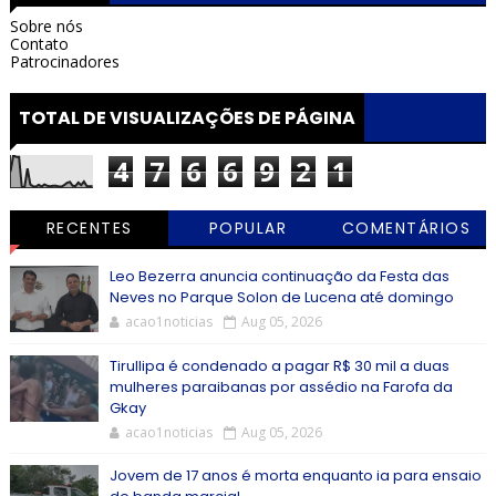
Sobre nós
Contato
Patrocinadores
TOTAL DE VISUALIZAÇÕES DE PÁGINA
4
7
6
6
9
2
1
RECENTES
POPULAR
COMENTÁRIOS
Leo Bezerra anuncia continuação da Festa das
Neves no Parque Solon de Lucena até domingo
acao1noticias
Aug 05, 2026
Tirullipa é condenado a pagar R$ 30 mil a duas
mulheres paraibanas por assédio na Farofa da
Gkay
acao1noticias
Aug 05, 2026
Jovem de 17 anos é morta enquanto ia para ensaio