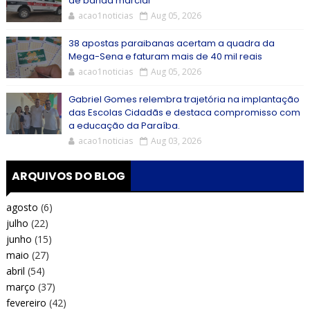
de banda marcial
acao1noticias
Aug 05, 2026
38 apostas paraibanas acertam a quadra da
Mega-Sena e faturam mais de 40 mil reais
acao1noticias
Aug 05, 2026
Gabriel Gomes relembra trajetória na implantação
das Escolas Cidadãs e destaca compromisso com
a educação da Paraíba.
acao1noticias
Aug 03, 2026
ARQUIVOS DO BLOG
agosto
(6)
julho
(22)
junho
(15)
maio
(27)
abril
(54)
março
(37)
fevereiro
(42)