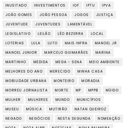
INUSITADO
INVESTIMENTOS
IOF
IPTU
IPVA
JOÃO GOMES
JOÃO PESSOA
JOGOS
JUSTIÇA
JUVENTUDE
JUVENTUDES
LAMENTÁVEL
LEGISLATIVO
LEILÃO
LÉO BEZERRA
LOCAL
LOTERIAS
LULA
LUTO
MAIS INFRA
MANOEL JR
MANOEL JUNIOR
MARCELO GUIMARÃES
MARINA
MARTINHO
MEDIDA
MEGA - SENA
MEIO AMBIENTE
MELHORES DO ANO
MERECIDO
MINHA CASA
MOBILIDADE URBANA
MONTEIRO
MORADIA
MORREU JORNALISTA
MORTE
MP
MPPB
MÚIDO
MULHER
MULHERES
MUNDO
MUNICÍPIOS
MUSEU
MÚSICA
MUTIRÃO
NATAN QUEIROZ
NEGADO
NEGÓCIOS
NESTA SEGUNDA
NOMEAÇÃO
NOTA
NOTA ALPB
NOTÍCIAS
NOVA PALMEIRA