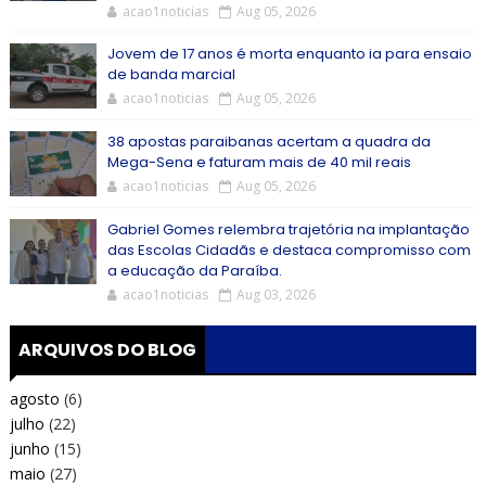
acao1noticias
Aug 05, 2026
Jovem de 17 anos é morta enquanto ia para ensaio
de banda marcial
acao1noticias
Aug 05, 2026
38 apostas paraibanas acertam a quadra da
Mega-Sena e faturam mais de 40 mil reais
acao1noticias
Aug 05, 2026
Gabriel Gomes relembra trajetória na implantação
das Escolas Cidadãs e destaca compromisso com
a educação da Paraíba.
acao1noticias
Aug 03, 2026
ARQUIVOS DO BLOG
agosto
(6)
julho
(22)
junho
(15)
maio
(27)