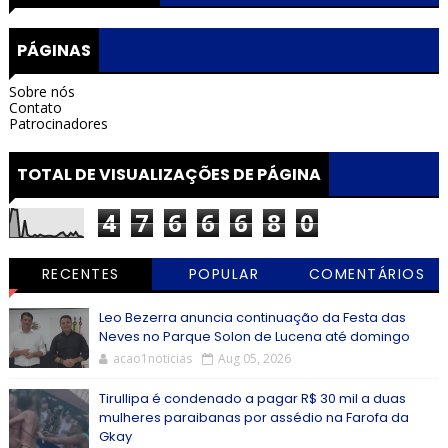
PÁGINAS
Sobre nós
Contato
Patrocinadores
TOTAL DE VISUALIZAÇÕES DE PÁGINA
4
7
6
6
6
8
0
RECENTES
POPULAR
COMENTÁRIOS
Leo Bezerra anuncia continuação da Festa das
Neves no Parque Solon de Lucena até domingo
acao1noticias
Aug 05, 2026
Tirullipa é condenado a pagar R$ 30 mil a duas
mulheres paraibanas por assédio na Farofa da
Gkay