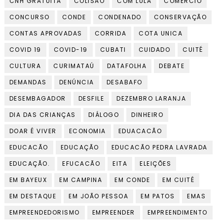
CNH GRATUITA
COLISÃO
COM LULA
COMERCIO
CONCURSO
CONDE
CONDENADO
CONSERVAÇÃO
CONTAS APROVADAS
CORRIDA
COTA UNICA
COVID 19
COVID-19
CUBATI
CUIDADO
CUITÉ
CULTURA
CURIMATAÚ
DATAFOLHA
DEBATE
DEMANDAS
DENÚNCIA
DESABAFO
DESEMBAGADOR
DESFILE
DEZEMBRO LARANJA
DIA DAS CRIANÇAS
DIÁLOGO
DINHEIRO
DOAR É VIVER
ECONOMIA
EDUACACÃO
EDUCACÃO
EDUCAÇÃO
EDUCACÃO PEDRA LAVRADA
EDUCAÇÃO.
EFUCACÃO
EITA
ELEIÇÕES
EM BAYEUX
EM CAMPINA
EM CONDE
EM CUITÉ
EM DESTAQUE
EM JOÃO PESSOA
EM PATOS
EMAS
EMPREENDEDORISMO
EMPREENDER
EMPREENDIMENTO