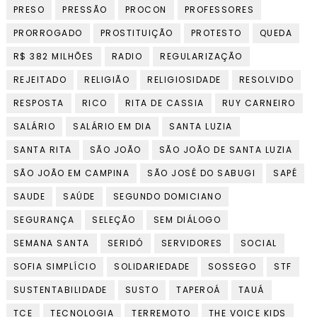
PRESO
PRESSÃO
PROCON
PROFESSORES
PRORROGADO
PROSTITUIÇÃO
PROTESTO
QUEDA
R$ 382 MILHÕES
RADIO
REGULARIZAÇÃO
REJEITADO
RELIGIÃO
RELIGIOSIDADE
RESOLVIDO
RESPOSTA
RICO
RITA DE CASSIA
RUY CARNEIRO
SALÁRIO
SALÁRIO EM DIA
SANTA LUZIA
SANTA RITA
SÃO JOÃO
SÃO JOÃO DE SANTA LUZIA
SÃO JOÃO EM CAMPINA
SÃO JOSÉ DO SABUGI
SAPÉ
SAUDE
SAÚDE
SEGUNDO DOMICIANO
SEGURANÇA
SELEÇÃO
SEM DIÁLOGO
SEMANA SANTA
SERIDÓ
SERVIDORES
SOCIAL
SOFIA SIMPLÍCIO
SOLIDARIEDADE
SOSSEGO
STF
SUSTENTABILIDADE
SUSTO
TAPEROÁ
TAUÁ
TCE
TECNOLOGIA
TERREMOTO
THE VOICE KIDS