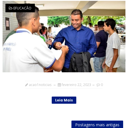
EFUCACÃO
acao1noticias
fevereiro 22, 2023
0
Leia Mais
Postagens mais antigas