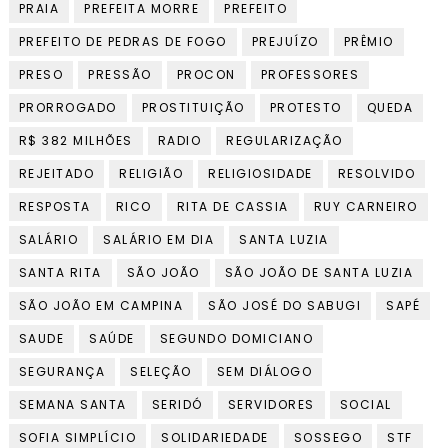
PRAIA
PREFEITA MORRE
PREFEITO
PREFEITO DE PEDRAS DE FOGO
PREJUÍZO
PRÊMIO
PRESO
PRESSÃO
PROCON
PROFESSORES
PRORROGADO
PROSTITUIÇÃO
PROTESTO
QUEDA
R$ 382 MILHÕES
RADIO
REGULARIZAÇÃO
REJEITADO
RELIGIÃO
RELIGIOSIDADE
RESOLVIDO
RESPOSTA
RICO
RITA DE CASSIA
RUY CARNEIRO
SALÁRIO
SALÁRIO EM DIA
SANTA LUZIA
SANTA RITA
SÃO JOÃO
SÃO JOÃO DE SANTA LUZIA
SÃO JOÃO EM CAMPINA
SÃO JOSÉ DO SABUGI
SAPÉ
SAUDE
SAÚDE
SEGUNDO DOMICIANO
SEGURANÇA
SELEÇÃO
SEM DIÁLOGO
SEMANA SANTA
SERIDÓ
SERVIDORES
SOCIAL
SOFIA SIMPLÍCIO
SOLIDARIEDADE
SOSSEGO
STF