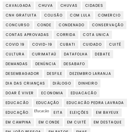
CAVALGADA
CHUVA
CHUVAS
CIDADES
CNH GRATUITA
COLISÃO
COM LULA
COMERCIO
CONCURSO
CONDE
CONDENADO
CONSERVAÇÃO
CONTAS APROVADAS
CORRIDA
COTA UNICA
COVID 19
COVID-19
CUBATI
CUIDADO
CUITÉ
CULTURA
CURIMATAÚ
DATAFOLHA
DEBATE
DEMANDAS
DENÚNCIA
DESABAFO
DESEMBAGADOR
DESFILE
DEZEMBRO LARANJA
DIA DAS CRIANÇAS
DIÁLOGO
DINHEIRO
DOAR É VIVER
ECONOMIA
EDUACACÃO
EDUCACÃO
EDUCAÇÃO
EDUCACÃO PEDRA LAVRADA
Efucacão
EDUCAÇÃO.
EITA
ELEIÇÕES
EM BAYEUX
EM CAMPINA
EM CONDE
EM CUITÉ
EM DESTAQUE
EM JOÃO PESSOA
EM PATOS
EMAS