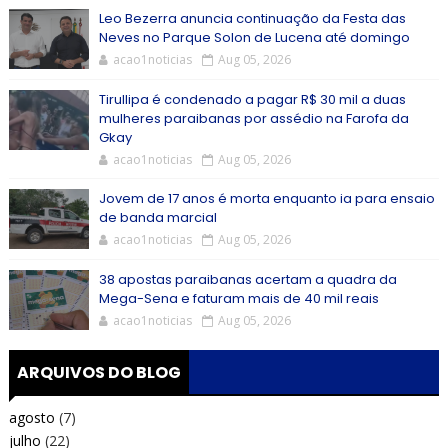
Leo Bezerra anuncia continuação da Festa das
Neves no Parque Solon de Lucena até domingo
acao1noticias
Aug 05, 2026
Tirullipa é condenado a pagar R$ 30 mil a duas
mulheres paraibanas por assédio na Farofa da
Gkay
acao1noticias
Aug 05, 2026
Jovem de 17 anos é morta enquanto ia para ensaio
de banda marcial
acao1noticias
Aug 05, 2026
38 apostas paraibanas acertam a quadra da
Mega-Sena e faturam mais de 40 mil reais
acao1noticias
Aug 05, 2026
ARQUIVOS DO BLOG
agosto
(7)
julho
(22)