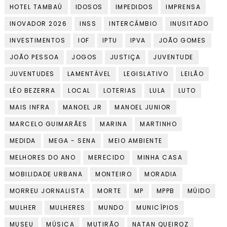
HOTEL TAMBAÚ
IDOSOS
IMPEDIDOS
IMPRENSA
INOVADOR 2026
INSS
INTERCÂMBIO
INUSITADO
INVESTIMENTOS
IOF
IPTU
IPVA
JOÃO GOMES
JOÃO PESSOA
JOGOS
JUSTIÇA
JUVENTUDE
JUVENTUDES
LAMENTÁVEL
LEGISLATIVO
LEILÃO
LÉO BEZERRA
LOCAL
LOTERIAS
LULA
LUTO
MAIS INFRA
MANOEL JR
MANOEL JUNIOR
MARCELO GUIMARÃES
MARINA
MARTINHO
MEDIDA
MEGA - SENA
MEIO AMBIENTE
MELHORES DO ANO
MERECIDO
MINHA CASA
MOBILIDADE URBANA
MONTEIRO
MORADIA
MORREU JORNALISTA
MORTE
MP
MPPB
MÚIDO
MULHER
MULHERES
MUNDO
MUNICÍPIOS
MUSEU
MÚSICA
MUTIRÃO
NATAN QUEIROZ