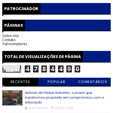
PATROCINADOR
PÁGINAS
Sobre nós
Contato
Patrocinadores
TOTAL DE VISUALIZAÇÕES DE PÁGINA
4
7
8
4
4
9
0
RECENTES
POPULAR
COMENTÁRIOS
Antonio de Pádua Sobrinho: o jovem que
transformou propósito em compromisso com a
educação
acao1noticias
Aug 07, 2026