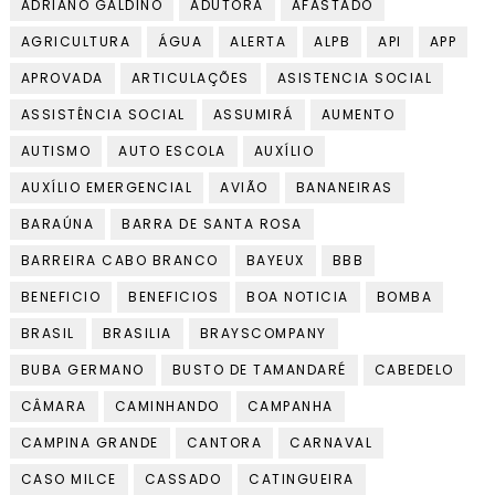
ADRIANO GALDINO
ADUTORA
AFASTADO
AGRICULTURA
ÁGUA
ALERTA
ALPB
API
APP
APROVADA
ARTICULAÇÕES
ASISTENCIA SOCIAL
ASSISTÊNCIA SOCIAL
ASSUMIRÁ
AUMENTO
AUTISMO
AUTO ESCOLA
AUXÍLIO
AUXÍLIO EMERGENCIAL
AVIÃO
BANANEIRAS
BARAÚNA
BARRA DE SANTA ROSA
BARREIRA CABO BRANCO
BAYEUX
BBB
BENEFICIO
BENEFICIOS
BOA NOTICIA
BOMBA
BRASIL
BRASILIA
BRAYSCOMPANY
BUBA GERMANO
BUSTO DE TAMANDARÉ
CABEDELO
CÂMARA
CAMINHANDO
CAMPANHA
CAMPINA GRANDE
CANTORA
CARNAVAL
CASO MILCE
CASSADO
CATINGUEIRA