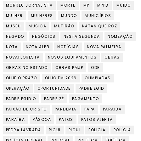
MORREU JORNALISTA
MORTE
MP
MPPB
MÚIDO
MULHER
MULHERES
MUNDO
MUNICÍPIOS
MUSEU
MÚSICA
MUTIRÃO
NATAN QUEIROZ
NEGADO
NEGÓCIOS
NESTA SEGUNDA
NOMEAÇÃO
NOTA
NOTA ALPB
NOTÍCIAS
NOVA PALMEIRA
NOVAFLORESTA
NOVOS EQUPAMENTOS
OBRAS
OBRAS NO ESTADO
OBRAS PMJP
ODE
OLHE O PRAZO
OLHO EM 2026
OLIMPIADAS
OPERAÇÃO
OPORTUNIDADE
PADRE EGID
PADRE EGIDIO
PADRE ZÉ
PAGAMENTO
PAIXÃO DE CRISTO
PANDEMIA
PAPA
PARAIBA
PARAÍBA
PÁSCOA
PATOS
PATOS ALERTA
PEDRA LAVRADA
PICUI
PICUÍ
POLICIA
POLÍCIA
POLÍCIA FEDERAL
POLICIAL
POLITICA
POLÍTICA