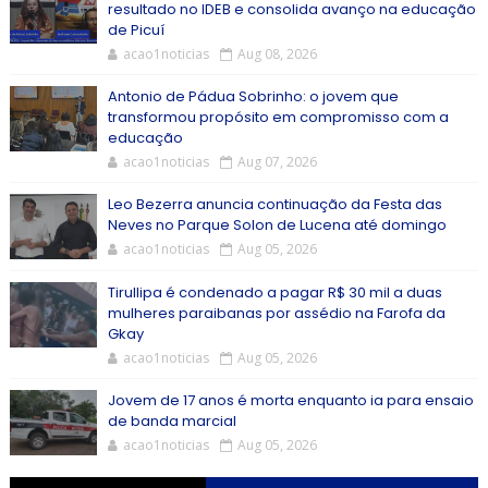
resultado no IDEB e consolida avanço na educação
de Picuí
acao1noticias
Aug 08, 2026
Antonio de Pádua Sobrinho: o jovem que
transformou propósito em compromisso com a
educação
acao1noticias
Aug 07, 2026
Leo Bezerra anuncia continuação da Festa das
Neves no Parque Solon de Lucena até domingo
acao1noticias
Aug 05, 2026
Tirullipa é condenado a pagar R$ 30 mil a duas
mulheres paraibanas por assédio na Farofa da
Gkay
acao1noticias
Aug 05, 2026
Jovem de 17 anos é morta enquanto ia para ensaio
de banda marcial
acao1noticias
Aug 05, 2026