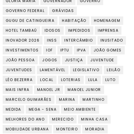
GLÓRIA MARIA
GOVERNADOR
GOVERNO
GOVERNO FEDERAL
GRÁVIDAS
GUGU DE CATINGUEIRA
HABITAÇÃO
HOMENAGEM
HOTEL TAMBAÚ
IDOSOS
IMPEDIDOS
IMPRENSA
INOVADOR 2026
INSS
INTERCÂMBIO
INUSITADO
INVESTIMENTOS
IOF
IPTU
IPVA
JOÃO GOMES
JOÃO PESSOA
JOGOS
JUSTIÇA
JUVENTUDE
JUVENTUDES
LAMENTÁVEL
LEGISLATIVO
LEILÃO
LÉO BEZERRA
LOCAL
LOTERIAS
LULA
LUTO
MAIS INFRA
MANOEL JR
MANOEL JUNIOR
MARCELO GUIMARÃES
MARINA
MARTINHO
MEDIDA
MEGA - SENA
MEIO AMBIENTE
MELHORES DO ANO
MERECIDO
MINHA CASA
MOBILIDADE URBANA
MONTEIRO
MORADIA