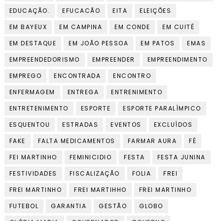
EDUCAÇÃO.
EFUCACÃO
EITA
ELEIÇÕES
EM BAYEUX
EM CAMPINA
EM CONDE
EM CUITÉ
EM DESTAQUE
EM JOÃO PESSOA
EM PATOS
EMAS
EMPREENDEDORISMO
EMPREENDER
EMPREENDIMENTO
EMPREGO
ENCONTRADA
ENCONTRO
ENFERMAGEM
ENTREGA
ENTRENIMENTO
ENTRETENIMENTO
ESPORTE
ESPORTE PARALÍMPICO
ESQUENTOU
ESTRADAS
EVENTOS
EXCLUÍDOS
FAKE
FALTA MEDICAMENTOS
FARMAR AURA
FÉ
FEI MARTINHO
FEMINICIDIO
FESTA
FESTA JUNINA
FESTIVIDADES
FISCALIZAÇÃO
FOLIA
FREI
FREI MARTINHO
FREI MARTIHHO
FREI MARTINHO
FUTEBOL
GARANTIA
GESTÃO
GLOBO