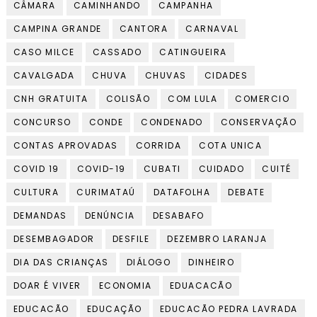
CÂMARA
CAMINHANDO
CAMPANHA
CAMPINA GRANDE
CANTORA
CARNAVAL
CASO MILCE
CASSADO
CATINGUEIRA
CAVALGADA
CHUVA
CHUVAS
CIDADES
CNH GRATUITA
COLISÃO
COM LULA
COMERCIO
CONCURSO
CONDE
CONDENADO
CONSERVAÇÃO
CONTAS APROVADAS
CORRIDA
COTA UNICA
COVID 19
COVID-19
CUBATI
CUIDADO
CUITÉ
CULTURA
CURIMATAÚ
DATAFOLHA
DEBATE
DEMANDAS
DENÚNCIA
DESABAFO
DESEMBAGADOR
DESFILE
DEZEMBRO LARANJA
DIA DAS CRIANÇAS
DIÁLOGO
DINHEIRO
DOAR É VIVER
ECONOMIA
EDUACACÃO
EDUCACÃO
EDUCAÇÃO
EDUCACÃO PEDRA LAVRADA