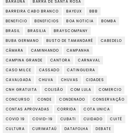
BARAÚNA
BARRA DE SANTA ROSA
BARREIRA CABO BRANCO
BAYEUX
BBB
BENEFICIO
BENEFICIOS
BOA NOTICIA
BOMBA
BRASIL
BRASILIA
BRAYSCOMPANY
BUBA GERMANO
BUSTO DE TAMANDARÉ
CABEDELO
CÂMARA
CAMINHANDO
CAMPANHA
CAMPINA GRANDE
CANTORA
CARNAVAL
CASO MILCE
CASSADO
CATINGUEIRA
CAVALGADA
CHUVA
CHUVAS
CIDADES
CNH GRATUITA
COLISÃO
COM LULA
COMERCIO
CONCURSO
CONDE
CONDENADO
CONSERVAÇÃO
CONTAS APROVADAS
CORRIDA
COTA UNICA
COVID 19
COVID-19
CUBATI
CUIDADO
CUITÉ
CULTURA
CURIMATAÚ
DATAFOLHA
DEBATE