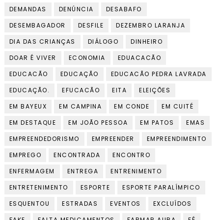
DEMANDAS
DENÚNCIA
DESABAFO
DESEMBAGADOR
DESFILE
DEZEMBRO LARANJA
DIA DAS CRIANÇAS
DIÁLOGO
DINHEIRO
DOAR É VIVER
ECONOMIA
EDUACACÃO
EDUCACÃO
EDUCAÇÃO
EDUCACÃO PEDRA LAVRADA
EDUCAÇÃO.
EFUCACÃO
EITA
ELEIÇÕES
EM BAYEUX
EM CAMPINA
EM CONDE
EM CUITÉ
EM DESTAQUE
EM JOÃO PESSOA
EM PATOS
EMAS
EMPREENDEDORISMO
EMPREENDER
EMPREENDIMENTO
EMPREGO
ENCONTRADA
ENCONTRO
ENFERMAGEM
ENTREGA
ENTRENIMENTO
ENTRETENIMENTO
ESPORTE
ESPORTE PARALÍMPICO
ESQUENTOU
ESTRADAS
EVENTOS
EXCLUÍDOS
FAKE
FALTA MEDICAMENTOS
FARMAR AURA
FÉ