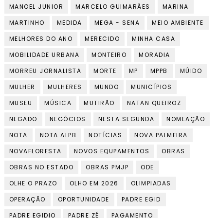
MANOEL JUNIOR
MARCELO GUIMARÃES
MARINA
MARTINHO
MEDIDA
MEGA - SENA
MEIO AMBIENTE
MELHORES DO ANO
MERECIDO
MINHA CASA
MOBILIDADE URBANA
MONTEIRO
MORADIA
MORREU JORNALISTA
MORTE
MP
MPPB
MÚIDO
MULHER
MULHERES
MUNDO
MUNICÍPIOS
MUSEU
MÚSICA
MUTIRÃO
NATAN QUEIROZ
NEGADO
NEGÓCIOS
NESTA SEGUNDA
NOMEAÇÃO
NOTA
NOTA ALPB
NOTÍCIAS
NOVA PALMEIRA
NOVAFLORESTA
NOVOS EQUPAMENTOS
OBRAS
OBRAS NO ESTADO
OBRAS PMJP
ODE
OLHE O PRAZO
OLHO EM 2026
OLIMPIADAS
OPERAÇÃO
OPORTUNIDADE
PADRE EGID
PADRE EGIDIO
PADRE ZÉ
PAGAMENTO