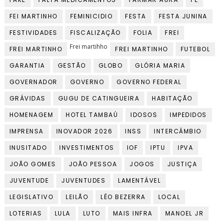
FEI MARTINHO
FEMINICIDIO
FESTA
FESTA JUNINA
FESTIVIDADES
FISCALIZAÇÃO
FOLIA
FREI
Frei martihho
FREI MARTINHO
FREI MARTINHO
FUTEBOL
GARANTIA
GESTÃO
GLOBO
GLÓRIA MARIA
GOVERNADOR
GOVERNO
GOVERNO FEDERAL
GRÁVIDAS
GUGU DE CATINGUEIRA
HABITAÇÃO
HOMENAGEM
HOTEL TAMBAÚ
IDOSOS
IMPEDIDOS
IMPRENSA
INOVADOR 2026
INSS
INTERCÂMBIO
INUSITADO
INVESTIMENTOS
IOF
IPTU
IPVA
JOÃO GOMES
JOÃO PESSOA
JOGOS
JUSTIÇA
JUVENTUDE
JUVENTUDES
LAMENTÁVEL
LEGISLATIVO
LEILÃO
LÉO BEZERRA
LOCAL
LOTERIAS
LULA
LUTO
MAIS INFRA
MANOEL JR