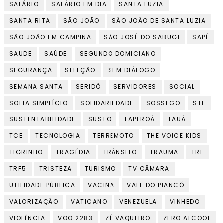
SALÁRIO
SALÁRIO EM DIA
SANTA LUZIA
SANTA RITA
SÃO JOÃO
SÃO JOÃO DE SANTA LUZIA
SÃO JOÃO EM CAMPINA
SÃO JOSÉ DO SABUGI
SAPÉ
SAUDE
SAÚDE
SEGUNDO DOMICIANO
SEGURANÇA
SELEÇÃO
SEM DIÁLOGO
SEMANA SANTA
SERIDÓ
SERVIDORES
SOCIAL
SOFIA SIMPLÍCIO
SOLIDARIEDADE
SOSSEGO
STF
SUSTENTABILIDADE
SUSTO
TAPEROÁ
TAUÁ
TCE
TECNOLOGIA
TERREMOTO
THE VOICE KIDS
TIGRINHO
TRAGÉDIA
TRÂNSITO
TRAUMA
TRE
TRF5
TRISTEZA
TURISMO
TV CÂMARA
UTILIDADE PÚBLICA
VACINA
VALE DO PIANCÓ
VALORIZAÇÃO
VATICANO
VENEZUELA
VINHEDO
VIOLÊNCIA
VOO 2283
ZÉ VAQUEIRO
ZERO ALCOOL