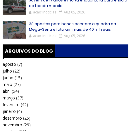
Jovem de 17 anos é morta enquanto ia para ensaio
de banda marcial
acao1noticias
Aug 05, 2026
38 apostas paraibanas acertam a quadra da
Mega-Sena e faturam mais de 40 mil reais
acao1noticias
Aug 05, 2026
ARQUIVOS DO BLOG
agosto
(7)
julho
(22)
junho
(15)
maio
(27)
abril
(54)
março
(37)
fevereiro
(42)
janeiro
(4)
dezembro
(25)
novembro
(29)