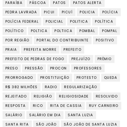
PARAÍBA
PÁSCOA
PATOS
PATOS ALERTA
PEDRA LAVRADA
PICUI
PICUÍ
POLICIA
POLÍCIA
POLÍCIA FEDERAL
POLICIAL
POLITICA
POLÍTICA
POLÍTICO
POLTICA
POLTIICA
POMBAL
POMPAL
POR REGIÃO
PORTAL DO CONTRIBUINTE
POSITIVO
PRAIA
PREFEITA MORRE
PREFEITO
PREFEITO DE PEDRAS DE FOGO
PREJUÍZO
PRÊMIO
PRESO
PRESSÃO
PROCON
PROFESSORES
PRORROGADO
PROSTITUIÇÃO
PROTESTO
QUEDA
R$ 382 MILHÕES
RADIO
REGULARIZAÇÃO
REJEITADO
RELIGIÃO
RELIGIOSIDADE
RESOLVIDO
RESPOSTA
RICO
RITA DE CASSIA
RUY CARNEIRO
SALÁRIO
SALÁRIO EM DIA
SANTA LUZIA
SANTA RITA
SÃO JOÃO
SÃO JOÃO DE SANTA LUZIA