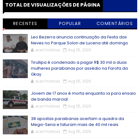
TOTAL DE VISUALIZAÇÕES DE PÁGINA
RECENTES
POPULAR
COMENTÁRIOS
Leo Bezerra anuncia continuação da Festa das
Neves no Parque Solon de Lucena até domingo
acao1noticias
Aug 05, 2026
Tirullipa é condenado a pagar R$ 30 mil a duas
mulheres paraibanas por assédio na Farofa da
Gkay
acao1noticias
Aug 05, 2026
Jovem de 17 anos é morta enquanto ia para ensaio
de banda marcial
acao1noticias
Aug 05, 2026
38 apostas paraibanas acertam a quadra da
Mega-Sena e faturam mais de 40 mil reais
acao1noticias
Aug 05, 2026