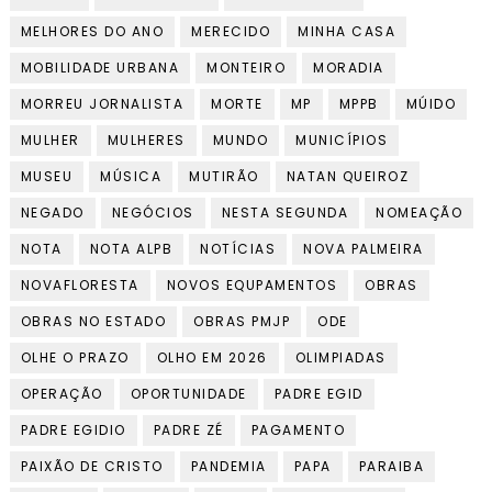
MELHORES DO ANO
MERECIDO
MINHA CASA
MOBILIDADE URBANA
MONTEIRO
MORADIA
MORREU JORNALISTA
MORTE
MP
MPPB
MÚIDO
MULHER
MULHERES
MUNDO
MUNICÍPIOS
MUSEU
MÚSICA
MUTIRÃO
NATAN QUEIROZ
NEGADO
NEGÓCIOS
NESTA SEGUNDA
NOMEAÇÃO
NOTA
NOTA ALPB
NOTÍCIAS
NOVA PALMEIRA
NOVAFLORESTA
NOVOS EQUPAMENTOS
OBRAS
OBRAS NO ESTADO
OBRAS PMJP
ODE
OLHE O PRAZO
OLHO EM 2026
OLIMPIADAS
OPERAÇÃO
OPORTUNIDADE
PADRE EGID
PADRE EGIDIO
PADRE ZÉ
PAGAMENTO
PAIXÃO DE CRISTO
PANDEMIA
PAPA
PARAIBA