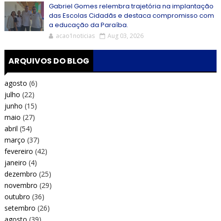
Gabriel Gomes relembra trajetória na implantação
das Escolas Cidadãs e destaca compromisso com
a educação da Paraíba.
acao1noticias
Aug 03, 2026
ARQUIVOS DO BLOG
agosto
(6)
julho
(22)
junho
(15)
maio
(27)
abril
(54)
março
(37)
fevereiro
(42)
janeiro
(4)
dezembro
(25)
novembro
(29)
outubro
(36)
setembro
(26)
agosto
(39)