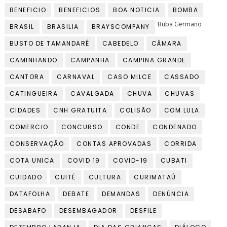
BENEFICIO
BENEFICIOS
BOA NOTICIA
BOMBA
Buba Germano
BRASIL
BRASILIA
BRAYSCOMPANY
BUSTO DE TAMANDARÉ
CABEDELO
CÂMARA
CAMINHANDO
CAMPANHA
CAMPINA GRANDE
CANTORA
CARNAVAL
CASO MILCE
CASSADO
CATINGUEIRA
CAVALGADA
CHUVA
CHUVAS
CIDADES
CNH GRATUITA
COLISÃO
COM LULA
COMERCIO
CONCURSO
CONDE
CONDENADO
CONSERVAÇÃO
CONTAS APROVADAS
CORRIDA
COTA UNICA
COVID 19
COVID-19
CUBATI
CUIDADO
CUITÉ
CULTURA
CURIMATAÚ
DATAFOLHA
DEBATE
DEMANDAS
DENÚNCIA
DESABAFO
DESEMBAGADOR
DESFILE