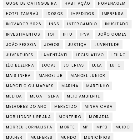
GUGU DE CATINGUEIRA
HABITAÇÃO
HOMENAGEM
HOTEL TAMBAÚ
IDOSOS
IMPEDIDOS
IMPRENSA
INOVADOR 2026
INSS
INTERCÂMBIO
INUSITADO
INVESTIMENTOS
IOF
IPTU
IPVA
JOÃO GOMES
JOÃO PESSOA
JOGOS
JUSTIÇA
JUVENTUDE
JUVENTUDES
LAMENTÁVEL
LEGISLATIVO
LEILÃO
LÉO BEZERRA
LOCAL
LOTERIAS
LULA
LUTO
MAIS INFRA
MANOEL JR
MANOEL JUNIOR
MARCELO GUIMARÃES
MARINA
MARTINHO
MEDIDA
MEGA - SENA
MEIO AMBIENTE
MELHORES DO ANO
MERECIDO
MINHA CASA
MOBILIDADE URBANA
MONTEIRO
MORADIA
MORREU JORNALISTA
MORTE
MP
MPPB
MÚIDO
MULHER
MULHERES
MUNDO
MUNICÍPIOS