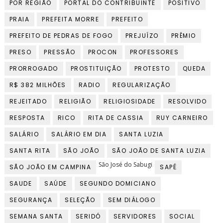
POR REGIÃO
PORTAL DO CONTRIBUINTE
POSITIVO
PRAIA
PREFEITA MORRE
PREFEITO
PREFEITO DE PEDRAS DE FOGO
PREJUÍZO
PRÊMIO
PRESO
PRESSÃO
PROCON
PROFESSORES
PRORROGADO
PROSTITUIÇÃO
PROTESTO
QUEDA
R$ 382 MILHÕES
RADIO
REGULARIZAÇÃO
REJEITADO
RELIGIÃO
RELIGIOSIDADE
RESOLVIDO
RESPOSTA
RICO
RITA DE CASSIA
RUY CARNEIRO
SALÁRIO
SALÁRIO EM DIA
SANTA LUZIA
SANTA RITA
SÃO JOÃO
SÃO JOÃO DE SANTA LUZIA
São José do Sabugi
SÃO JOÃO EM CAMPINA
SAPÉ
SAUDE
SAÚDE
SEGUNDO DOMICIANO
SEGURANÇA
SELEÇÃO
SEM DIÁLOGO
SEMANA SANTA
SERIDÓ
SERVIDORES
SOCIAL