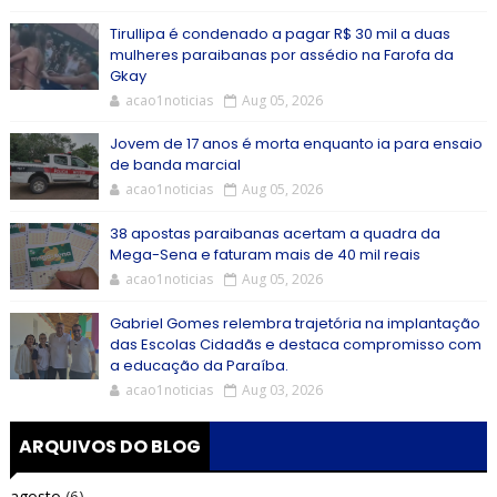
Tirullipa é condenado a pagar R$ 30 mil a duas
mulheres paraibanas por assédio na Farofa da
Gkay
acao1noticias
Aug 05, 2026
Jovem de 17 anos é morta enquanto ia para ensaio
de banda marcial
acao1noticias
Aug 05, 2026
38 apostas paraibanas acertam a quadra da
Mega-Sena e faturam mais de 40 mil reais
acao1noticias
Aug 05, 2026
Gabriel Gomes relembra trajetória na implantação
das Escolas Cidadãs e destaca compromisso com
a educação da Paraíba.
acao1noticias
Aug 03, 2026
ARQUIVOS DO BLOG
agosto
(6)