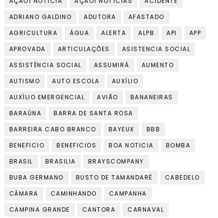
AÇÃO1 NOTÍCIA
AÇÃO1 NOTÍCIAS
ACIDENTE
ADRIANO GALDINO
ADUTORA
AFASTADO
AGRICULTURA
ÁGUA
ALERTA
ALPB
API
APP
APROVADA
ARTICULAÇÕES
ASISTENCIA SOCIAL
ASSISTÊNCIA SOCIAL
ASSUMIRÁ
AUMENTO
AUTISMO
AUTO ESCOLA
AUXÍLIO
AUXÍLIO EMERGENCIAL
AVIÃO
BANANEIRAS
BARAÚNA
BARRA DE SANTA ROSA
BARREIRA CABO BRANCO
BAYEUX
BBB
BENEFICIO
BENEFICIOS
BOA NOTICIA
BOMBA
BRASIL
BRASILIA
BRAYSCOMPANY
BUBA GERMANO
BUSTO DE TAMANDARÉ
CABEDELO
CÂMARA
CAMINHANDO
CAMPANHA
CAMPINA GRANDE
CANTORA
CARNAVAL