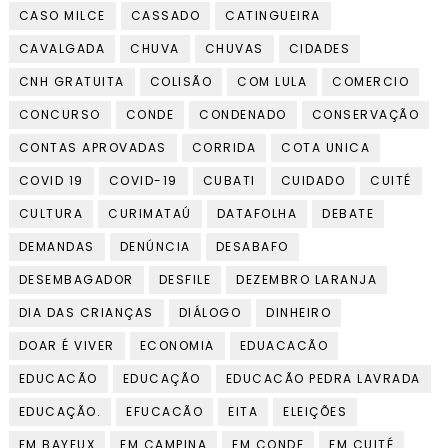
CASO MILCE
CASSADO
CATINGUEIRA
CAVALGADA
CHUVA
CHUVAS
CIDADES
CNH GRATUITA
COLISÃO
COM LULA
COMERCIO
CONCURSO
CONDE
CONDENADO
CONSERVAÇÃO
CONTAS APROVADAS
CORRIDA
COTA UNICA
COVID 19
COVID-19
CUBATI
CUIDADO
CUITÉ
CULTURA
CURIMATAÚ
DATAFOLHA
DEBATE
DEMANDAS
DENÚNCIA
DESABAFO
DESEMBAGADOR
DESFILE
DEZEMBRO LARANJA
DIA DAS CRIANÇAS
DIÁLOGO
DINHEIRO
DOAR É VIVER
ECONOMIA
EDUACACÃO
EDUCACÃO
EDUCAÇÃO
EDUCACÃO PEDRA LAVRADA
EDUCAÇÃO.
EFUCACÃO
EITA
ELEIÇÕES
EM BAYEUX
EM CAMPINA
EM CONDE
EM CUITÉ