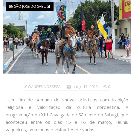
SÃO JOSÉ DO SABUGI
WANDER NOBREGA
março 17, 2025
0
Um fim de semana de shows artísticos com tradição
religiosa e valorização da cultura nordestina. A
programação da XIII Cavalgada de São José do Sabugi, que
aconteceu entre os dias 15 e 16 de março, reuniu
vaqueiros, amazonas e visitantes de várias...