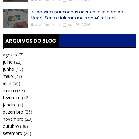
38 apostas paraibanas acertam a quadra da
Mega-Sena e faturam mais de 40 mil reais
acao1noticias
Aug 05, 2026
ARQUIVOS DO BLOG
agosto
(7)
julho
(22)
junho
(15)
maio
(27)
abril
(54)
março
(37)
fevereiro
(42)
janeiro
(4)
dezembro
(25)
novembro
(29)
outubro
(36)
setembro
(26)