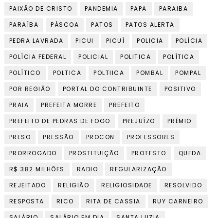
PAIXÃO DE CRISTO
PANDEMIA
PAPA
PARAIBA
PARAÍBA
PÁSCOA
PATOS
PATOS ALERTA
PEDRA LAVRADA
PICUI
PICUÍ
POLICIA
POLÍCIA
POLÍCIA FEDERAL
POLICIAL
POLITICA
POLÍTICA
POLÍTICO
POLTICA
POLTIICA
POMBAL
POMPAL
POR REGIÃO
PORTAL DO CONTRIBUINTE
POSITIVO
PRAIA
PREFEITA MORRE
PREFEITO
PREFEITO DE PEDRAS DE FOGO
PREJUÍZO
PRÊMIO
PRESO
PRESSÃO
PROCON
PROFESSORES
PRORROGADO
PROSTITUIÇÃO
PROTESTO
QUEDA
R$ 382 MILHÕES
RADIO
REGULARIZAÇÃO
REJEITADO
RELIGIÃO
RELIGIOSIDADE
RESOLVIDO
RESPOSTA
RICO
RITA DE CASSIA
RUY CARNEIRO
SALÁRIO
SALÁRIO EM DIA
SANTA LUZIA