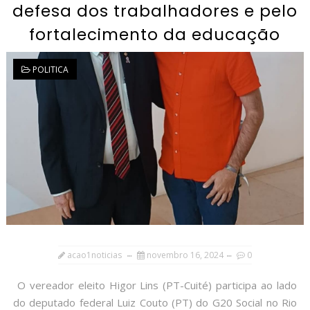
defesa dos trabalhadores e pelo
fortalecimento da educação
POLITICA
acao1noticias
novembro 16, 2024
0
O vereador eleito Higor Lins (PT-Cuité) participa ao lado
do deputado federal Luiz Couto (PT) do G20 Social no Rio