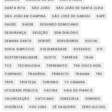
SANTA RITA
SÃO JOÃO
SÃO JOÃO DE SANTA LUZIA
SÃO JOÃO EM CAMPINA
SÃO JOSÉ DO SABUGI
SAPÉ
SAUDE
SAÚDE
SEGUNDO DOMICIANO
SEGURANÇA
SELEÇÃO
SEM DIÁLOGO
SEMANA SANTA
SERIDÓ
SERVIDORES
SOCIAL
SOFIA SIMPLÍCIO
SOLIDARIEDADE
SOSSEGO
STF
SUSTENTABILIDADE
SUSTO
TAPEROÁ
TAUÁ
TCE
TECNOLOGIA
TERREMOTO
THE VOICE KIDS
TIGRINHO
TRAGÉDIA
TRÂNSITO
TRAUMA
TRE
TRF5
TRISTEZA
TURISMO
TV CÂMARA
UTILIDADE PÚBLICA
VACINA
VALE DO PIANCÓ
VALORIZAÇÃO
VATICANO
VENEZUELA
VINHEDO
VIOLÊNCIA
VOO 2283
ZÉ VAQUEIRO
ZERO ALCOOL