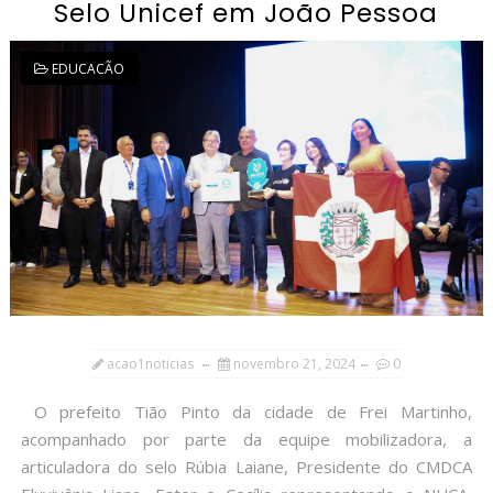
Selo Unicef em João Pessoa
EDUCACÃO
acao1noticias
novembro 21, 2024
0
O prefeito Tião Pinto da cidade de Frei Martinho,
acompanhado por parte da equipe mobilizadora, a
articuladora do selo Rúbia Laiane, Presidente do CMDCA