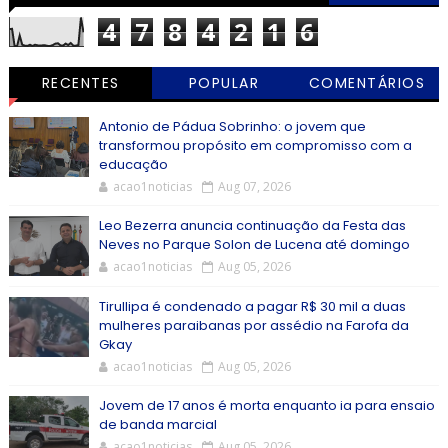
4
7
8
4
2
1
6
RECENTES
POPULAR
COMENTÁRIOS
Antonio de Pádua Sobrinho: o jovem que
transformou propósito em compromisso com a
educação
acao1noticias
Aug 07, 2026
Leo Bezerra anuncia continuação da Festa das
Neves no Parque Solon de Lucena até domingo
acao1noticias
Aug 05, 2026
Tirullipa é condenado a pagar R$ 30 mil a duas
mulheres paraibanas por assédio na Farofa da
Gkay
acao1noticias
Aug 05, 2026
Jovem de 17 anos é morta enquanto ia para ensaio
de banda marcial
acao1noticias
Aug 05, 2026