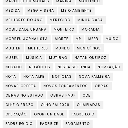
MARCELO GUIMARÃES
MARINA
MARTINHO
MEDIDA
MEGA - SENA
MEIO AMBIENTE
MELHORES DO ANO
MERECIDO
MINHA CASA
MOBILIDADE URBANA
MONTEIRO
MORADIA
MORREU JORNALISTA
MORTE
MP
MPPB
MÚIDO
MULHER
MULHERES
MUNDO
MUNICÍPIOS
MUSEU
MÚSICA
MUTIRÃO
NATAN QUEIROZ
NEGADO
NEGÓCIOS
NESTA SEGUNDA
NOMEAÇÃO
NOTA
NOTA ALPB
NOTÍCIAS
NOVA PALMEIRA
NOVAFLORESTA
NOVOS EQUPAMENTOS
OBRAS
OBRAS NO ESTADO
OBRAS PMJP
ODE
OLHE O PRAZO
OLHO EM 2026
OLIMPIADAS
OPERAÇÃO
OPORTUNIDADE
PADRE EGID
PADRE EGIDIO
PADRE ZÉ
PAGAMENTO