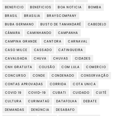
BENEFICIO
BENEFICIOS
BOA NOTICIA
BOMBA
BRASIL
BRASILIA
BRAYSCOMPANY
BUBA GERMANO
BUSTO DE TAMANDARÉ
CABEDELO
CÂMARA
CAMINHANDO
CAMPANHA
CAMPINA GRANDE
CANTORA
CARNAVAL
CASO MILCE
CASSADO
CATINGUEIRA
CAVALGADA
CHUVA
CHUVAS
CIDADES
CNH GRATUITA
COLISÃO
COM LULA
COMERCIO
CONCURSO
CONDE
CONDENADO
CONSERVAÇÃO
CONTAS APROVADAS
CORRIDA
COTA UNICA
COVID 19
COVID-19
CUBATI
CUIDADO
CUITÉ
CULTURA
CURIMATAÚ
DATAFOLHA
DEBATE
DEMANDAS
DENÚNCIA
DESABAFO