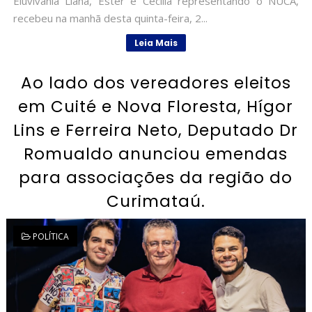
Eluvivânia Liana, Ester e Cecília representando o NUCA,
recebeu na manhã desta quinta-feira, 2...
Leia Mais
Ao lado dos vereadores eleitos
em Cuité e Nova Floresta, Hígor
Lins e Ferreira Neto, Deputado Dr
Romualdo anunciou emendas
para associações da região do
Curimataú.
POLÍTICA