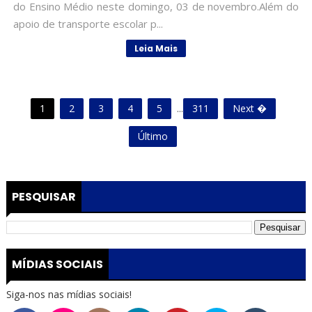
do Ensino Médio neste domingo, 03 de novembro.Além do
apoio de transporte escolar p...
Leia Mais
1
2
3
4
5
...
311
Next �
Último
PESQUISAR
MÍDIAS SOCIAIS
Siga-nos nas mídias sociais!