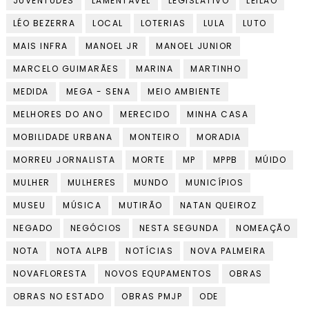
JUVENTUDES
LAMENTÁVEL
LEGISLATIVO
LEILÃO
LÉO BEZERRA
LOCAL
LOTERIAS
LULA
LUTO
MAIS INFRA
MANOEL JR
MANOEL JUNIOR
MARCELO GUIMARÃES
MARINA
MARTINHO
MEDIDA
MEGA - SENA
MEIO AMBIENTE
MELHORES DO ANO
MERECIDO
MINHA CASA
MOBILIDADE URBANA
MONTEIRO
MORADIA
MORREU JORNALISTA
MORTE
MP
MPPB
MÚIDO
MULHER
MULHERES
MUNDO
MUNICÍPIOS
MUSEU
MÚSICA
MUTIRÃO
NATAN QUEIROZ
NEGADO
NEGÓCIOS
NESTA SEGUNDA
NOMEAÇÃO
NOTA
NOTA ALPB
NOTÍCIAS
NOVA PALMEIRA
NOVAFLORESTA
NOVOS EQUPAMENTOS
OBRAS
OBRAS NO ESTADO
OBRAS PMJP
ODE