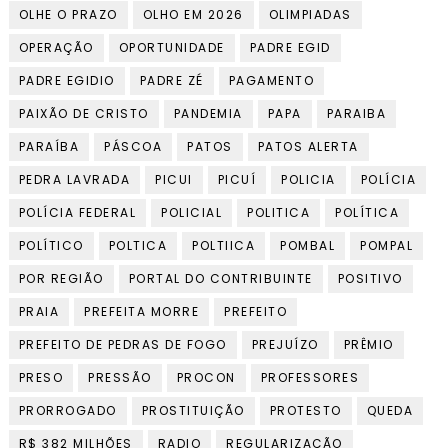
OLHE O PRAZO
OLHO EM 2026
OLIMPIADAS
OPERAÇÃO
OPORTUNIDADE
PADRE EGID
PADRE EGIDIO
PADRE ZÉ
PAGAMENTO
PAIXÃO DE CRISTO
PANDEMIA
PAPA
PARAIBA
PARAÍBA
PÁSCOA
PATOS
PATOS ALERTA
PEDRA LAVRADA
PICUI
PICUÍ
POLICIA
POLÍCIA
POLÍCIA FEDERAL
POLICIAL
POLITICA
POLÍTICA
POLÍTICO
POLTICA
POLTIICA
POMBAL
POMPAL
POR REGIÃO
PORTAL DO CONTRIBUINTE
POSITIVO
PRAIA
PREFEITA MORRE
PREFEITO
PREFEITO DE PEDRAS DE FOGO
PREJUÍZO
PRÊMIO
PRESO
PRESSÃO
PROCON
PROFESSORES
PRORROGADO
PROSTITUIÇÃO
PROTESTO
QUEDA
R$ 382 MILHÕES
RADIO
REGULARIZAÇÃO