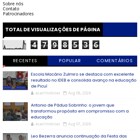
Sobre nós
Contato
Patrocinadores
TOTAL DE VISUALIZAÇÕES DE PÁGINA
4
7
9
8
5
3
6
RECENTES
POPULAR
COMENTÁRIOS
Escola Macário Zulmiro se destaca com excelente
resultado no IDEB e consolida avanço na educação
de Picuí
acao1noticias
Aug 08, 2026
Antonio de Pádua Sobrinho: o jovem que
transformou propósito em compromisso com a
educação
acao1noticias
Aug 07, 2026
Leo Bezerra anuncia continuação da Festa das