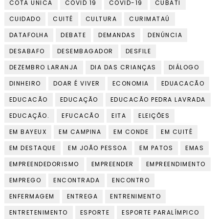
COTA UNICA
COVID 19
COVID-19
CUBATI
CUIDADO
CUITÉ
CULTURA
CURIMATAÚ
DATAFOLHA
DEBATE
DEMANDAS
DENÚNCIA
DESABAFO
DESEMBAGADOR
DESFILE
DEZEMBRO LARANJA
DIA DAS CRIANÇAS
DIÁLOGO
DINHEIRO
DOAR É VIVER
ECONOMIA
EDUACACÃO
EDUCACÃO
EDUCAÇÃO
EDUCACÃO PEDRA LAVRADA
EDUCAÇÃO.
EFUCACÃO
EITA
ELEIÇÕES
EM BAYEUX
EM CAMPINA
EM CONDE
EM CUITÉ
EM DESTAQUE
EM JOÃO PESSOA
EM PATOS
EMAS
EMPREENDEDORISMO
EMPREENDER
EMPREENDIMENTO
EMPREGO
ENCONTRADA
ENCONTRO
ENFERMAGEM
ENTREGA
ENTRENIMENTO
ENTRETENIMENTO
ESPORTE
ESPORTE PARALÍMPICO