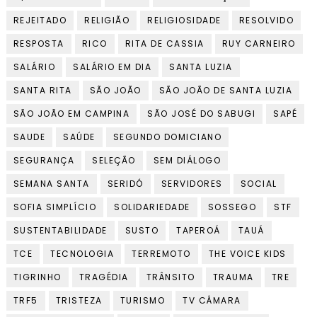
REJEITADO
RELIGIÃO
RELIGIOSIDADE
RESOLVIDO
RESPOSTA
RICO
RITA DE CASSIA
RUY CARNEIRO
SALÁRIO
SALÁRIO EM DIA
SANTA LUZIA
SANTA RITA
SÃO JOÃO
SÃO JOÃO DE SANTA LUZIA
SÃO JOÃO EM CAMPINA
SÃO JOSÉ DO SABUGI
SAPÉ
SAUDE
SAÚDE
SEGUNDO DOMICIANO
SEGURANÇA
SELEÇÃO
SEM DIÁLOGO
SEMANA SANTA
SERIDÓ
SERVIDORES
SOCIAL
SOFIA SIMPLÍCIO
SOLIDARIEDADE
SOSSEGO
STF
SUSTENTABILIDADE
SUSTO
TAPEROÁ
TAUÁ
TCE
TECNOLOGIA
TERREMOTO
THE VOICE KIDS
TIGRINHO
TRAGÉDIA
TRÂNSITO
TRAUMA
TRE
TRF5
TRISTEZA
TURISMO
TV CÂMARA