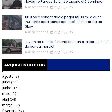
Neves no Parque Solon de Lucena até domingo
acao1noticias
Aug 05, 2026
Tirullipa é condenado a pagar R$ 30 mil a duas
mulheres paraibanas por assédio na Farofa da
Gkay
acao1noticias
Aug 05, 2026
Jovem de 17 anos é morta enquanto ia para ensaio
de banda marcial
acao1noticias
Aug 05, 2026
ARQUIVOS DO BLOG
agosto
(8)
julho
(22)
junho
(15)
maio
(27)
abril
(54)
março
(37)
fevereiro
(42)