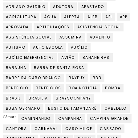
ADRIANO GALDINO
ADUTORA
AFASTADO
AGRICULTURA
ÁGUA
ALERTA
ALPB
API
APP
APROVADA
ARTICULAÇÕES
ASISTENCIA SOCIAL
ASSISTÊNCIA SOCIAL
ASSUMIRÁ
AUMENTO
AUTISMO
AUTO ESCOLA
AUXÍLIO
AUXÍLIO EMERGENCIAL
AVIÃO
BANANEIRAS
BARAÚNA
BARRA DE SANTA ROSA
BARREIRA CABO BRANCO
BAYEUX
BBB
BENEFICIO
BENEFICIOS
BOA NOTICIA
BOMBA
BRASIL
BRASILIA
BRAYSCOMPANY
BUBA GERMANO
BUSTO DE TAMANDARÉ
CABEDELO
Câmara
CAMINHANDO
CAMPANHA
CAMPINA GRANDE
CANTORA
CARNAVAL
CASO MILCE
CASSADO