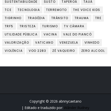
SUSTENTABILIDADE
SUSTO
TAPEROÁ
TAUÁ
TCE
TECNOLOGIA
TERREMOTO
THE VOICE KIDS
TIGRINHO
TRAGÉDIA
TRÂNSITO
TRAUMA
TRE
TRF5
TRISTEZA
TURISMO
TV CÂMARA
UTILIDADE PÚBLICA
VACINA
VALE DO PIANCÓ
VALORIZAÇÃO
VATICANO
VENEZUELA
VINHEDO
VIOLÊNCIA
VOO 2283
ZÉ VAQUEIRO
ZERO ALCOOL
Copyright ©
2026
abnnycaetano
| Editado e traduzido por:
Wânder Rudney