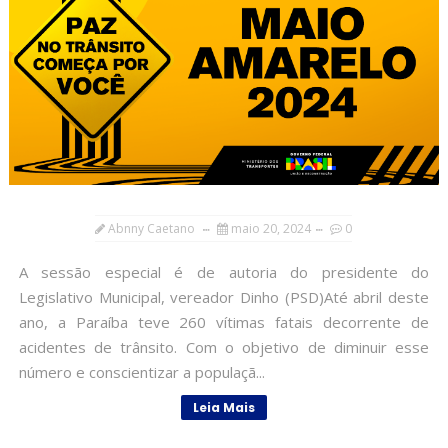
Abnny Caetano
maio 20, 2024
0
A sessão especial é de autoria do presidente do
Legislativo Municipal, vereador Dinho (PSD)Até abril deste
ano, a Paraíba teve 260 vítimas fatais decorrente de
acidentes de trânsito. Com o objetivo de diminuir esse
número e conscientizar a populaçã...
Leia Mais