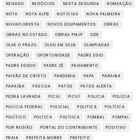
NEGADO
NEGÓCIOS
NESTA SEGUNDA
NOMEAÇÃO
NOTA
NOTA ALPB
NOTÍCIAS
NOVA PALMEIRA
NOVAFLORESTA
NOVOS EQUPAMENTOS
OBRAS
OBRAS NO ESTADO
OBRAS PMJP
ODE
OLHE O PRAZO
OLHO EM 2026
OLIMPIADAS
OPERAÇÃO
OPORTUNIDADE
PADRE EGID
PADRE EGIDIO
PADRE ZÉ
PAGAMENTO
PAIXÃO DE CRISTO
PANDEMIA
PAPA
PARAIBA
PARAÍBA
PÁSCOA
PATOS
PATOS ALERTA
PEDRA LAVRADA
PICUI
PICUÍ
POLICIA
POLÍCIA
POLÍCIA FEDERAL
POLICIAL
POLITICA
POLÍTICA
POLÍTICO
POLTICA
POLTIICA
POMBAL
POMPAL
POR REGIÃO
PORTAL DO CONTRIBUINTE
POSITIVO
PRAIA
PREFEITA MORRE
PREFEITO