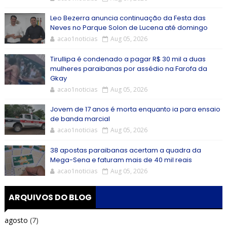
Leo Bezerra anuncia continuação da Festa das
Neves no Parque Solon de Lucena até domingo
acao1noticias
Aug 05, 2026
Tirullipa é condenado a pagar R$ 30 mil a duas
mulheres paraibanas por assédio na Farofa da
Gkay
acao1noticias
Aug 05, 2026
Jovem de 17 anos é morta enquanto ia para ensaio
de banda marcial
acao1noticias
Aug 05, 2026
38 apostas paraibanas acertam a quadra da
Mega-Sena e faturam mais de 40 mil reais
acao1noticias
Aug 05, 2026
ARQUIVOS DO BLOG
agosto
(7)