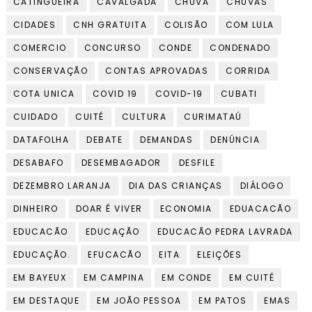
CATINGUEIRA
CAVALGADA
CHUVA
CHUVAS
CIDADES
CNH GRATUITA
COLISÃO
COM LULA
COMERCIO
CONCURSO
CONDE
CONDENADO
CONSERVAÇÃO
CONTAS APROVADAS
CORRIDA
COTA UNICA
COVID 19
COVID-19
CUBATI
CUIDADO
CUITÉ
CULTURA
CURIMATAÚ
DATAFOLHA
DEBATE
DEMANDAS
DENÚNCIA
DESABAFO
DESEMBAGADOR
DESFILE
DEZEMBRO LARANJA
DIA DAS CRIANÇAS
DIÁLOGO
DINHEIRO
DOAR É VIVER
ECONOMIA
EDUACACÃO
EDUCACÃO
EDUCAÇÃO
EDUCACÃO PEDRA LAVRADA
EDUCAÇÃO.
EFUCACÃO
EITA
ELEIÇÕES
EM BAYEUX
EM CAMPINA
EM CONDE
EM CUITÉ
EM DESTAQUE
EM JOÃO PESSOA
EM PATOS
EMAS