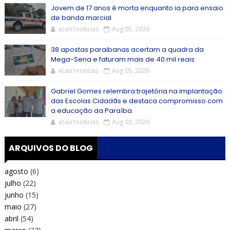
Jovem de 17 anos é morta enquanto ia para ensaio
de banda marcial
acao1noticias
Aug 05, 2026
38 apostas paraibanas acertam a quadra da
Mega-Sena e faturam mais de 40 mil reais
acao1noticias
Aug 05, 2026
Gabriel Gomes relembra trajetória na implantação
das Escolas Cidadãs e destaca compromisso com
a educação da Paraíba.
acao1noticias
Aug 03, 2026
ARQUIVOS DO BLOG
agosto
(6)
julho
(22)
junho
(15)
maio
(27)
abril
(54)