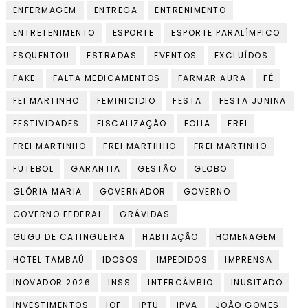
ENFERMAGEM
ENTREGA
ENTRENIMENTO
ENTRETENIMENTO
ESPORTE
ESPORTE PARALÍMPICO
ESQUENTOU
ESTRADAS
EVENTOS
EXCLUÍDOS
FAKE
FALTA MEDICAMENTOS
FARMAR AURA
FÉ
FEI MARTINHO
FEMINICIDIO
FESTA
FESTA JUNINA
FESTIVIDADES
FISCALIZAÇÃO
FOLIA
FREI
FREI MARTINHO
FREI MARTIHHO
FREI MARTINHO
FUTEBOL
GARANTIA
GESTÃO
GLOBO
GLÓRIA MARIA
GOVERNADOR
GOVERNO
GOVERNO FEDERAL
GRÁVIDAS
GUGU DE CATINGUEIRA
HABITAÇÃO
HOMENAGEM
HOTEL TAMBAÚ
IDOSOS
IMPEDIDOS
IMPRENSA
INOVADOR 2026
INSS
INTERCÂMBIO
INUSITADO
INVESTIMENTOS
IOF
IPTU
IPVA
JOÃO GOMES