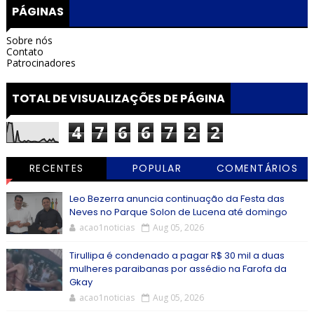
PÁGINAS
Sobre nós
Contato
Patrocinadores
TOTAL DE VISUALIZAÇÕES DE PÁGINA
4
7
6
6
7
2
2
RECENTES
POPULAR
COMENTÁRIOS
Leo Bezerra anuncia continuação da Festa das
Neves no Parque Solon de Lucena até domingo
acao1noticias
Aug 05, 2026
Tirullipa é condenado a pagar R$ 30 mil a duas
mulheres paraibanas por assédio na Farofa da
Gkay
acao1noticias
Aug 05, 2026