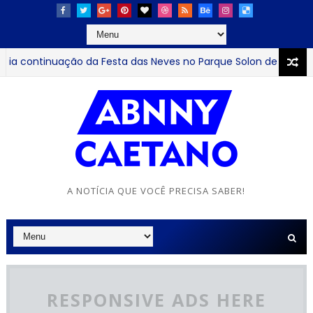
 continuação da Festa das Neves no Parque Solon de Lucena a
ra trajetória na implantação das Escolas Cidadãs e destaca 
A NOTÍCIA QUE VOCÊ PRECISA SABER!
RESPONSIVE ADS HERE