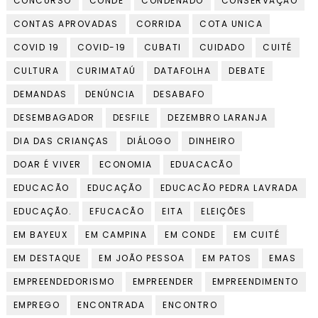
CONCURSO
CONDE
CONDENADO
CONSERVAÇÃO
CONTAS APROVADAS
CORRIDA
COTA UNICA
COVID 19
COVID-19
CUBATI
CUIDADO
CUITÉ
CULTURA
CURIMATAÚ
DATAFOLHA
DEBATE
DEMANDAS
DENÚNCIA
DESABAFO
DESEMBAGADOR
DESFILE
DEZEMBRO LARANJA
DIA DAS CRIANÇAS
DIÁLOGO
DINHEIRO
DOAR É VIVER
ECONOMIA
EDUACACÃO
EDUCACÃO
EDUCAÇÃO
EDUCACÃO PEDRA LAVRADA
EDUCAÇÃO.
EFUCACÃO
EITA
ELEIÇÕES
EM BAYEUX
EM CAMPINA
EM CONDE
EM CUITÉ
EM DESTAQUE
EM JOÃO PESSOA
EM PATOS
EMAS
EMPREENDEDORISMO
EMPREENDER
EMPREENDIMENTO
EMPREGO
ENCONTRADA
ENCONTRO