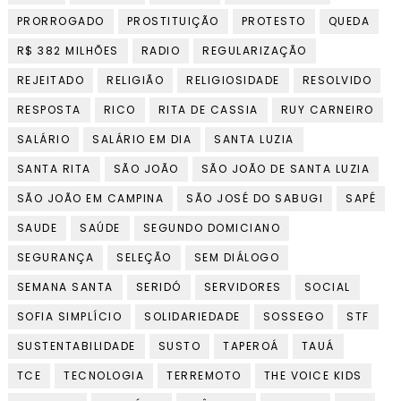
PRORROGADO
PROSTITUIÇÃO
PROTESTO
QUEDA
R$ 382 MILHÕES
RADIO
REGULARIZAÇÃO
REJEITADO
RELIGIÃO
RELIGIOSIDADE
RESOLVIDO
RESPOSTA
RICO
RITA DE CASSIA
RUY CARNEIRO
SALÁRIO
SALÁRIO EM DIA
SANTA LUZIA
SANTA RITA
SÃO JOÃO
SÃO JOÃO DE SANTA LUZIA
SÃO JOÃO EM CAMPINA
SÃO JOSÉ DO SABUGI
SAPÉ
SAUDE
SAÚDE
SEGUNDO DOMICIANO
SEGURANÇA
SELEÇÃO
SEM DIÁLOGO
SEMANA SANTA
SERIDÓ
SERVIDORES
SOCIAL
SOFIA SIMPLÍCIO
SOLIDARIEDADE
SOSSEGO
STF
SUSTENTABILIDADE
SUSTO
TAPEROÁ
TAUÁ
TCE
TECNOLOGIA
TERREMOTO
THE VOICE KIDS