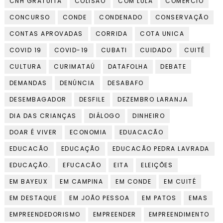
CNH GRATUITA
COLISÃO
COM LULA
COMERCIO
CONCURSO
CONDE
CONDENADO
CONSERVAÇÃO
CONTAS APROVADAS
CORRIDA
COTA UNICA
COVID 19
COVID-19
CUBATI
CUIDADO
CUITÉ
CULTURA
CURIMATAÚ
DATAFOLHA
DEBATE
DEMANDAS
DENÚNCIA
DESABAFO
DESEMBAGADOR
DESFILE
DEZEMBRO LARANJA
DIA DAS CRIANÇAS
DIÁLOGO
DINHEIRO
DOAR É VIVER
ECONOMIA
EDUACACÃO
EDUCACÃO
EDUCAÇÃO
EDUCACÃO PEDRA LAVRADA
EDUCAÇÃO.
EFUCACÃO
EITA
ELEIÇÕES
EM BAYEUX
EM CAMPINA
EM CONDE
EM CUITÉ
EM DESTAQUE
EM JOÃO PESSOA
EM PATOS
EMAS
EMPREENDEDORISMO
EMPREENDER
EMPREENDIMENTO