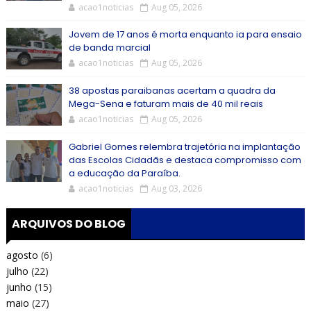
acao1noticias
Aug 05, 2026
Jovem de 17 anos é morta enquanto ia para ensaio
de banda marcial
acao1noticias
Aug 05, 2026
38 apostas paraibanas acertam a quadra da
Mega-Sena e faturam mais de 40 mil reais
acao1noticias
Aug 05, 2026
Gabriel Gomes relembra trajetória na implantação
das Escolas Cidadãs e destaca compromisso com
a educação da Paraíba.
acao1noticias
Aug 03, 2026
ARQUIVOS DO BLOG
agosto
(6)
julho
(22)
junho
(15)
maio
(27)