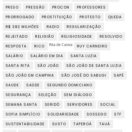
PRESO
PRESSÃO
PROCON
PROFESSORES
PRORROGADO
PROSTITUIÇÃO
PROTESTO
QUEDA
R$ 382 MILHÕES
RADIO
REGULARIZAÇÃO
REJEITADO
RELIGIÃO
RELIGIOSIDADE
RESOLVIDO
Rita de Cassia
RESPOSTA
RICO
RUY CARNEIRO
SALÁRIO
SALÁRIO EM DIA
SANTA LUZIA
SANTA RITA
SÃO JOÃO
SÃO JOÃO DE SANTA LUZIA
SÃO JOÃO EM CAMPINA
SÃO JOSÉ DO SABUGI
SAPÉ
SAUDE
SAÚDE
SEGUNDO DOMICIANO
SEGURANÇA
SELEÇÃO
SEM DIÁLOGO
SEMANA SANTA
SERIDÓ
SERVIDORES
SOCIAL
SOFIA SIMPLÍCIO
SOLIDARIEDADE
SOSSEGO
STF
SUSTENTABILIDADE
SUSTO
TAPEROÁ
TAUÁ