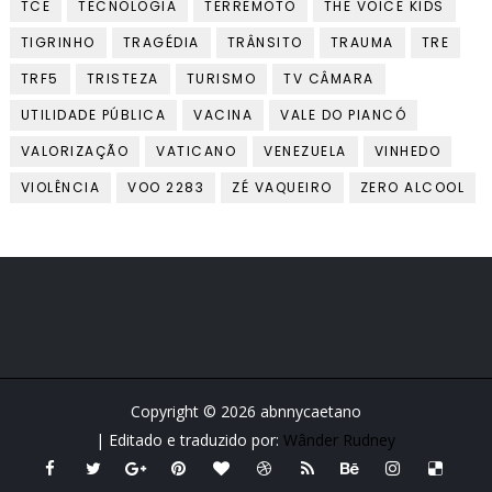
TCE
TECNOLOGIA
TERREMOTO
THE VOICE KIDS
TIGRINHO
TRAGÉDIA
TRÂNSITO
TRAUMA
TRE
TRF5
TRISTEZA
TURISMO
TV CÂMARA
UTILIDADE PÚBLICA
VACINA
VALE DO PIANCÓ
VALORIZAÇÃO
VATICANO
VENEZUELA
VINHEDO
VIOLÊNCIA
VOO 2283
ZÉ VAQUEIRO
ZERO ALCOOL
Copyright ©
2026
abnnycaetano
| Editado e traduzido por:
Wânder Rudney