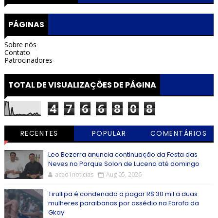
PÁGINAS
Sobre nós
Contato
Patrocinadores
TOTAL DE VISUALIZAÇÕES DE PÁGINA
4
7
6
6
8
0
8
RECENTES
POPULAR
COMENTÁRIOS
Leo Bezerra anuncia continuação da Festa das
Neves no Parque Solon de Lucena até domingo
acao1noticias
Aug 05, 2026
Tirullipa é condenado a pagar R$ 30 mil a duas
mulheres paraibanas por assédio na Farofa da
Gkay