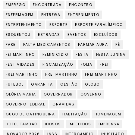
EMPREGO
ENCONTRADA
ENCONTRO
ENFERMAGEM
ENTREGA
ENTRENIMENTO
ENTRETENIMENTO
ESPORTE
ESPORTE PARALÍMPICO
ESQUENTOU
ESTRADAS
EVENTOS
EXCLUÍDOS
FAKE
FALTA MEDICAMENTOS
FARMAR AURA
FÉ
FEI MARTINHO
FEMINICIDIO
FESTA
FESTA JUNINA
FESTIVIDADES
FISCALIZAÇÃO
FOLIA
FREI
FREI MARTINHO
FREI MARTIHHO
FREI MARTINHO
FUTEBOL
GARANTIA
GESTÃO
GLOBO
GLÓRIA MARIA
GOVERNADOR
GOVERNO
GOVERNO FEDERAL
GRÁVIDAS
GUGU DE CATINGUEIRA
HABITAÇÃO
HOMENAGEM
HOTEL TAMBAÚ
IDOSOS
IMPEDIDOS
IMPRENSA
INOVADOR 2026
INSS
INTERCÂMBIO
INUSITADO