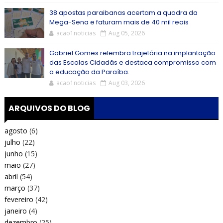
38 apostas paraibanas acertam a quadra da
Mega-Sena e faturam mais de 40 mil reais
acao1noticias
Aug 05, 2026
Gabriel Gomes relembra trajetória na implantação
das Escolas Cidadãs e destaca compromisso com
a educação da Paraíba.
acao1noticias
Aug 03, 2026
ARQUIVOS DO BLOG
agosto
(6)
julho
(22)
junho
(15)
maio
(27)
abril
(54)
março
(37)
fevereiro
(42)
janeiro
(4)
dezembro
(25)