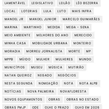
LAMENTÁVEL
LEGISLATIVO
LEILÃO
LÉO BEZERRA
LOCAL
LOTERIAS
LULA
LUTO
MAIS INFRA
MANOEL JR
MANOEL JUNIOR
MARCELO GUIMARÃES
MARINA
MARTINHO
MEDIDA
MEGA - SENA
MEIO AMBIENTE
MELHORES DO ANO
MERECIDO
MINHA CASA
MOBILIDADE URBANA
MONTEIRO
MORADIA
MORREU JORNALISTA
MORTE
MP
MPPB
MÚIDO
MULHER
MULHERES
MUNDO
MUNICÍPIOS
MUSEU
MÚSICA
MUTIRÃO
NATAN QUEIROZ
NEGADO
NEGÓCIOS
NESTA SEGUNDA
NOMEAÇÃO
NOTA
NOTA ALPB
NOTÍCIAS
NOVA PALMEIRA
NOVAFLORESTA
NOVOS EQUPAMENTOS
OBRAS
OBRAS NO ESTADO
OBRAS PMJP
ODE
OLHE O PRAZO
OLHO EM 2026