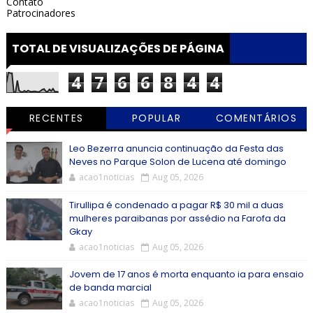
Contato
Patrocinadores
TOTAL DE VISUALIZAÇÕES DE PÁGINA
4
7
6
6
8
4
4
RECENTES
POPULAR
COMENTÁRIOS
Leo Bezerra anuncia continuação da Festa das
Neves no Parque Solon de Lucena até domingo
acao1noticias
Aug 05, 2026
Tirullipa é condenado a pagar R$ 30 mil a duas
mulheres paraibanas por assédio na Farofa da
Gkay
acao1noticias
Aug 05, 2026
Jovem de 17 anos é morta enquanto ia para ensaio
de banda marcial
acao1noticias
Aug 05, 2026