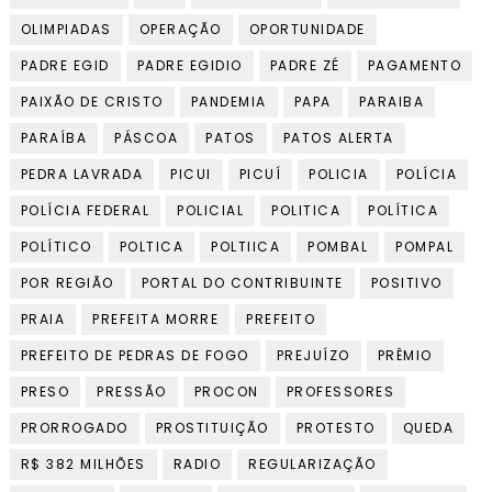
OLIMPIADAS
OPERAÇÃO
OPORTUNIDADE
PADRE EGID
PADRE EGIDIO
PADRE ZÉ
PAGAMENTO
PAIXÃO DE CRISTO
PANDEMIA
PAPA
PARAIBA
PARAÍBA
PÁSCOA
PATOS
PATOS ALERTA
PEDRA LAVRADA
PICUI
PICUÍ
POLICIA
POLÍCIA
POLÍCIA FEDERAL
POLICIAL
POLITICA
POLÍTICA
POLÍTICO
POLTICA
POLTIICA
POMBAL
POMPAL
POR REGIÃO
PORTAL DO CONTRIBUINTE
POSITIVO
PRAIA
PREFEITA MORRE
PREFEITO
PREFEITO DE PEDRAS DE FOGO
PREJUÍZO
PRÊMIO
PRESO
PRESSÃO
PROCON
PROFESSORES
PRORROGADO
PROSTITUIÇÃO
PROTESTO
QUEDA
R$ 382 MILHÕES
RADIO
REGULARIZAÇÃO