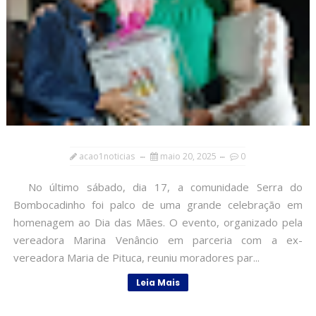
acao1noticias
maio 20, 2025
0
No último sábado, dia 17, a comunidade Serra do
Bombocadinho foi palco de uma grande celebração em
homenagem ao Dia das Mães. O evento, organizado pela
vereadora Marina Venâncio em parceria com a ex-
vereadora Maria de Pituca, reuniu moradores par...
Leia Mais