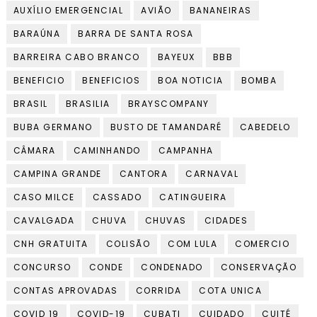
AUXÍLIO EMERGENCIAL
AVIÃO
BANANEIRAS
BARAÚNA
BARRA DE SANTA ROSA
BARREIRA CABO BRANCO
BAYEUX
BBB
BENEFICIO
BENEFICIOS
BOA NOTICIA
BOMBA
BRASIL
BRASILIA
BRAYSCOMPANY
BUBA GERMANO
BUSTO DE TAMANDARÉ
CABEDELO
CÂMARA
CAMINHANDO
CAMPANHA
CAMPINA GRANDE
CANTORA
CARNAVAL
CASO MILCE
CASSADO
CATINGUEIRA
CAVALGADA
CHUVA
CHUVAS
CIDADES
CNH GRATUITA
COLISÃO
COM LULA
COMERCIO
CONCURSO
CONDE
CONDENADO
CONSERVAÇÃO
CONTAS APROVADAS
CORRIDA
COTA UNICA
COVID 19
COVID-19
CUBATI
CUIDADO
CUITÉ