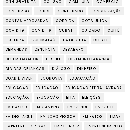
CNH GRATUITA
COLISÃO
COM LULA
COMERCIO
CONCURSO
CONDE
CONDENADO
CONSERVAÇÃO
CONTAS APROVADAS
CORRIDA
COTA UNICA
COVID 19
COVID-19
CUBATI
CUIDADO
CUITÉ
CULTURA
CURIMATAÚ
DATAFOLHA
DEBATE
DEMANDAS
DENÚNCIA
DESABAFO
DESEMBAGADOR
DESFILE
DEZEMBRO LARANJA
DIA DAS CRIANÇAS
DIÁLOGO
DINHEIRO
DOAR É VIVER
ECONOMIA
EDUACACÃO
EDUCACÃO
EDUCAÇÃO
EDUCACÃO PEDRA LAVRADA
EDUCAÇÃO.
EFUCACÃO
EITA
ELEIÇÕES
EM BAYEUX
EM CAMPINA
EM CONDE
EM CUITÉ
EM DESTAQUE
EM JOÃO PESSOA
EM PATOS
EMAS
EMPREENDEDORISMO
EMPREENDER
EMPREENDIMENTO