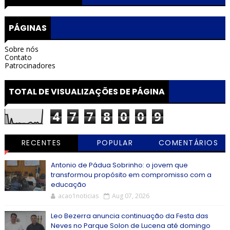
PÁGINAS
Sobre nós
Contato
Patrocinadores
TOTAL DE VISUALIZAÇÕES DE PÁGINA
4
7
7
8
0
0
9
RECENTES
POPULAR
COMENTÁRIOS
Antonio de Pádua Sobrinho: o jovem que
transformou propósito em compromisso com a
educação
acao1noticias
Aug 07, 2026
Leo Bezerra anuncia continuação da Festa das
Neves no Parque Solon de Lucena até domingo