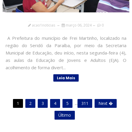
acao1noticias
março 06, 2024
0
A Prefeitura do município de Frei Martinho, localizado na
região do Seridó da Paraíba, por meio da Secretaria
Municipal de Educação, deu início, nesta segunda-feira (4),
as aulas da Educação de Jovens e Adultos (EJA). O
acolhimento de forma divert...
Leia Mais
1
2
3
4
5
...
311
Next �
Último