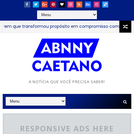
transformou propósito em compromisso com a educação
JO
A NOTÍCIA QUE VOCÊ PRECISA SABER!
RESPONSIVE ADS HERE