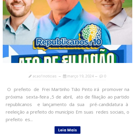
acao1noticias
março 19, 2024
0
O prefeito de Frei Martinho Tião Pinto irá promover na
próxima sexta-feira ,5 de abril, ato de filiação ao partido
republicanos e lançamento da sua pré-candidatura à
reeleição a prefeito do município Em suas redes sociais, o
prefeito es...
Leia Mais