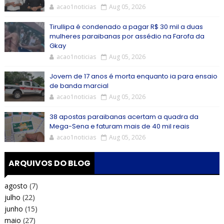
acao1noticias
Aug 05, 2026
Tirullipa é condenado a pagar R$ 30 mil a duas
mulheres paraibanas por assédio na Farofa da
Gkay
acao1noticias
Aug 05, 2026
Jovem de 17 anos é morta enquanto ia para ensaio
de banda marcial
acao1noticias
Aug 05, 2026
38 apostas paraibanas acertam a quadra da
Mega-Sena e faturam mais de 40 mil reais
acao1noticias
Aug 05, 2026
ARQUIVOS DO BLOG
agosto
(7)
julho
(22)
junho
(15)
maio
(27)