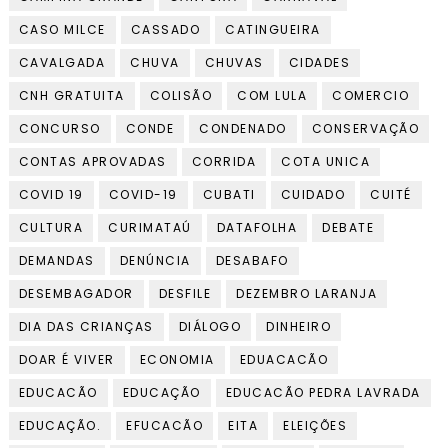
CASO MILCE
CASSADO
CATINGUEIRA
CAVALGADA
CHUVA
CHUVAS
CIDADES
CNH GRATUITA
COLISÃO
COM LULA
COMERCIO
CONCURSO
CONDE
CONDENADO
CONSERVAÇÃO
CONTAS APROVADAS
CORRIDA
COTA UNICA
COVID 19
COVID-19
CUBATI
CUIDADO
CUITÉ
CULTURA
CURIMATAÚ
DATAFOLHA
DEBATE
DEMANDAS
DENÚNCIA
DESABAFO
DESEMBAGADOR
DESFILE
DEZEMBRO LARANJA
DIA DAS CRIANÇAS
DIÁLOGO
DINHEIRO
DOAR É VIVER
ECONOMIA
EDUACACÃO
EDUCACÃO
EDUCAÇÃO
EDUCACÃO PEDRA LAVRADA
EDUCAÇÃO.
EFUCACÃO
EITA
ELEIÇÕES