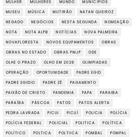
MULHER
MULHERES
MUNDO
MUNICÍPIOS
MUSEU
MÚSICA
MUTIRÃO
NATAN QUEIROZ
NEGADO
NEGÓCIOS
NESTA SEGUNDA
NOMEAÇÃO
NOTA
NOTA ALPB
NOTÍCIAS
NOVA PALMEIRA
NOVAFLORESTA
NOVOS EQUPAMENTOS
OBRAS
OBRAS NO ESTADO
OBRAS PMJP
ODE
OLHE O PRAZO
OLHO EM 2026
OLIMPIADAS
OPERAÇÃO
OPORTUNIDADE
PADRE EGID
PADRE EGIDIO
PADRE ZÉ
PAGAMENTO
PAIXÃO DE CRISTO
PANDEMIA
PAPA
PARAIBA
PARAÍBA
PÁSCOA
PATOS
PATOS ALERTA
PEDRA LAVRADA
PICUI
PICUÍ
POLICIA
POLÍCIA
POLÍCIA FEDERAL
POLICIAL
POLITICA
POLÍTICA
POLÍTICO
POLTICA
POLTIICA
POMBAL
POMPAL