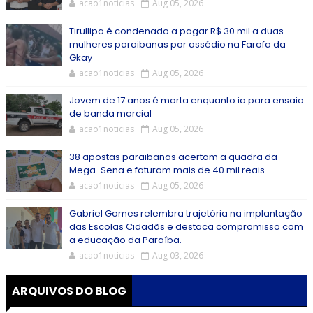
acao1noticias
Aug 05, 2026
Tirullipa é condenado a pagar R$ 30 mil a duas
mulheres paraibanas por assédio na Farofa da
Gkay
acao1noticias
Aug 05, 2026
Jovem de 17 anos é morta enquanto ia para ensaio
de banda marcial
acao1noticias
Aug 05, 2026
38 apostas paraibanas acertam a quadra da
Mega-Sena e faturam mais de 40 mil reais
acao1noticias
Aug 05, 2026
Gabriel Gomes relembra trajetória na implantação
das Escolas Cidadãs e destaca compromisso com
a educação da Paraíba.
acao1noticias
Aug 03, 2026
ARQUIVOS DO BLOG