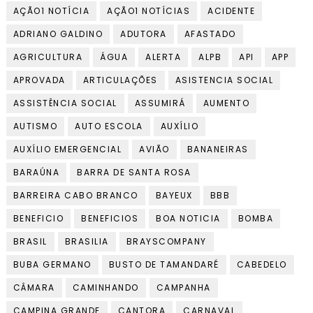
AÇÃO1 NOTÍCIA
AÇÃO1 NOTÍCIAS
ACIDENTE
ADRIANO GALDINO
ADUTORA
AFASTADO
AGRICULTURA
ÁGUA
ALERTA
ALPB
API
APP
APROVADA
ARTICULAÇÕES
ASISTENCIA SOCIAL
ASSISTÊNCIA SOCIAL
ASSUMIRÁ
AUMENTO
AUTISMO
AUTO ESCOLA
AUXÍLIO
AUXÍLIO EMERGENCIAL
AVIÃO
BANANEIRAS
BARAÚNA
BARRA DE SANTA ROSA
BARREIRA CABO BRANCO
BAYEUX
BBB
BENEFICIO
BENEFICIOS
BOA NOTICIA
BOMBA
BRASIL
BRASILIA
BRAYSCOMPANY
BUBA GERMANO
BUSTO DE TAMANDARÉ
CABEDELO
CÂMARA
CAMINHANDO
CAMPANHA
CAMPINA GRANDE
CANTORA
CARNAVAL