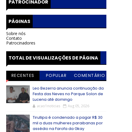
PATROCINADOR
PÁGINAS
Sobre nós
Contato
Patrocinadores
TOTAL DE VISUALIZAÇÕES DE PÁGINA
RECENTES
POPULAR
COMENTÁRIO
S
Leo Bezerra anuncia continuação da
Festa das Neves no Parque Solon de
Lucena até domingo
acao1noticias
Aug 05, 2026
Tirullipa é condenado a pagar R$ 30
mil a duas mulheres paraibanas por
assédio na Farofa da Gkay