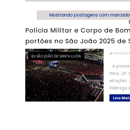
Mostrando postagens com marcado
Polícia Militar e Corpo de 
portões no São João 2025 de 
WANDER 
SÃO JOÃO DE SANTA LUZIA
A primeir
feira, 20
atrações
Nóbrega e 
Leia Mai