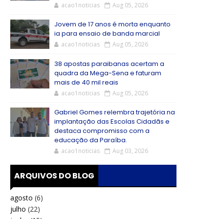
acao1noticias
Aug 05, 2026
Jovem de 17 anos é morta enquanto
ia para ensaio de banda marcial
acao1noticias
Aug 05, 2026
38 apostas paraibanas acertam a
quadra da Mega-Sena e faturam
mais de 40 mil reais
acao1noticias
Aug 05, 2026
Gabriel Gomes relembra trajetória na
implantação das Escolas Cidadãs e
destaca compromisso com a
educação da Paraíba.
acao1noticias
Aug 03, 2026
ARQUIVOS DO BLOG
agosto
(6)
julho
(22)