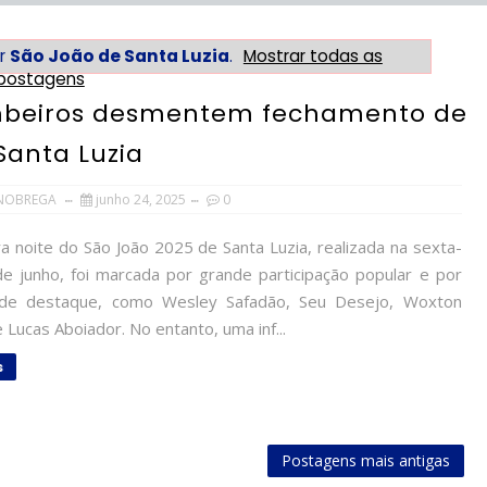
r
São João de Santa Luzia
.
Mostrar todas as
postagens
Bombeiros desmentem fechamento de
Santa Luzia
NOBREGA
junho 24, 2025
0
a noite do São João 2025 de Santa Luzia, realizada na sexta-
 de junho, foi marcada por grande participação popular e por
 de destaque, como Wesley Safadão, Seu Desejo, Woxton
Lucas Aboiador. No entanto, uma inf...
s
Postagens mais antigas