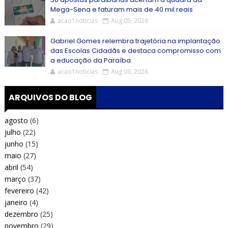
Mega-Sena e faturam mais de 40 mil reais
acao1noticias
Aug 05, 2026
Gabriel Gomes relembra trajetória na implantação
das Escolas Cidadãs e destaca compromisso com
a educação da Paraíba.
acao1noticias
Aug 03, 2026
ARQUIVOS DO BLOG
agosto
(6)
julho
(22)
junho
(15)
maio
(27)
abril
(54)
março
(37)
fevereiro
(42)
janeiro
(4)
dezembro
(25)
novembro
(29)