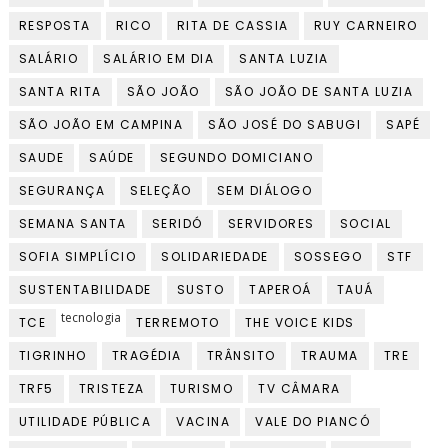
RESPOSTA
RICO
RITA DE CASSIA
RUY CARNEIRO
SALÁRIO
SALÁRIO EM DIA
SANTA LUZIA
SANTA RITA
SÃO JOÃO
SÃO JOÃO DE SANTA LUZIA
SÃO JOÃO EM CAMPINA
SÃO JOSÉ DO SABUGI
SAPÉ
SAUDE
SAÚDE
SEGUNDO DOMICIANO
SEGURANÇA
SELEÇÃO
SEM DIÁLOGO
SEMANA SANTA
SERIDÓ
SERVIDORES
SOCIAL
SOFIA SIMPLÍCIO
SOLIDARIEDADE
SOSSEGO
STF
SUSTENTABILIDADE
SUSTO
TAPEROÁ
TAUÁ
tecnologia
TCE
TERREMOTO
THE VOICE KIDS
TIGRINHO
TRAGÉDIA
TRÂNSITO
TRAUMA
TRE
TRF5
TRISTEZA
TURISMO
TV CÂMARA
UTILIDADE PÚBLICA
VACINA
VALE DO PIANCÓ