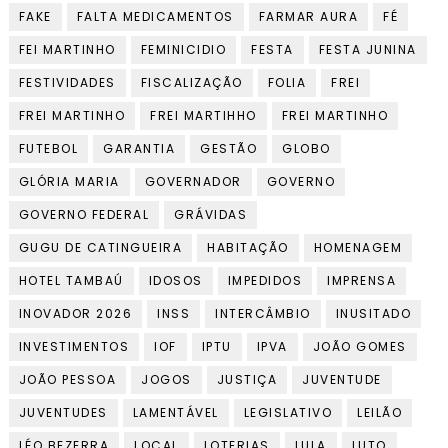
FAKE
FALTA MEDICAMENTOS
FARMAR AURA
FÉ
FEI MARTINHO
FEMINICIDIO
FESTA
FESTA JUNINA
FESTIVIDADES
FISCALIZAÇÃO
FOLIA
FREI
FREI MARTINHO
FREI MARTIHHO
FREI MARTINHO
FUTEBOL
GARANTIA
GESTÃO
GLOBO
GLÓRIA MARIA
GOVERNADOR
GOVERNO
GOVERNO FEDERAL
GRÁVIDAS
GUGU DE CATINGUEIRA
HABITAÇÃO
HOMENAGEM
HOTEL TAMBAÚ
IDOSOS
IMPEDIDOS
IMPRENSA
INOVADOR 2026
INSS
INTERCÂMBIO
INUSITADO
INVESTIMENTOS
IOF
IPTU
IPVA
JOÃO GOMES
JOÃO PESSOA
JOGOS
JUSTIÇA
JUVENTUDE
JUVENTUDES
LAMENTÁVEL
LEGISLATIVO
LEILÃO
LÉO BEZERRA
LOCAL
LOTERIAS
LULA
LUTO