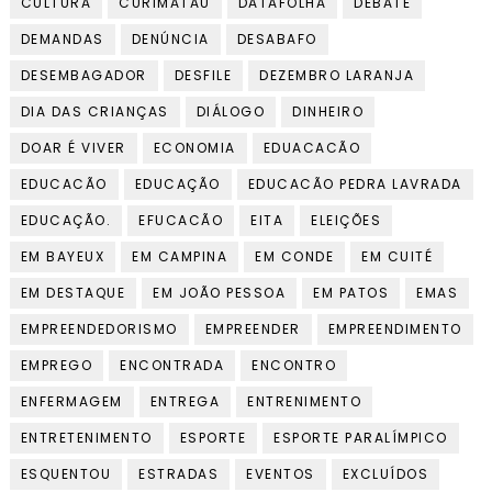
CULTURA
CURIMATAÚ
DATAFOLHA
DEBATE
DEMANDAS
DENÚNCIA
DESABAFO
DESEMBAGADOR
DESFILE
DEZEMBRO LARANJA
DIA DAS CRIANÇAS
DIÁLOGO
DINHEIRO
DOAR É VIVER
ECONOMIA
EDUACACÃO
EDUCACÃO
EDUCAÇÃO
EDUCACÃO PEDRA LAVRADA
EDUCAÇÃO.
EFUCACÃO
EITA
ELEIÇÕES
EM BAYEUX
EM CAMPINA
EM CONDE
EM CUITÉ
EM DESTAQUE
EM JOÃO PESSOA
EM PATOS
EMAS
EMPREENDEDORISMO
EMPREENDER
EMPREENDIMENTO
EMPREGO
ENCONTRADA
ENCONTRO
ENFERMAGEM
ENTREGA
ENTRENIMENTO
ENTRETENIMENTO
ESPORTE
ESPORTE PARALÍMPICO
ESQUENTOU
ESTRADAS
EVENTOS
EXCLUÍDOS