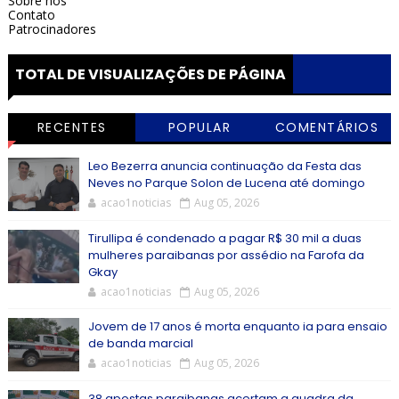
Sobre nós
Contato
Patrocinadores
TOTAL DE VISUALIZAÇÕES DE PÁGINA
RECENTES
POPULAR
COMENTÁRIOS
Leo Bezerra anuncia continuação da Festa das
Neves no Parque Solon de Lucena até domingo
acao1noticias
Aug 05, 2026
Tirullipa é condenado a pagar R$ 30 mil a duas
mulheres paraibanas por assédio na Farofa da
Gkay
acao1noticias
Aug 05, 2026
Jovem de 17 anos é morta enquanto ia para ensaio
de banda marcial
acao1noticias
Aug 05, 2026
38 apostas paraibanas acertam a quadra da