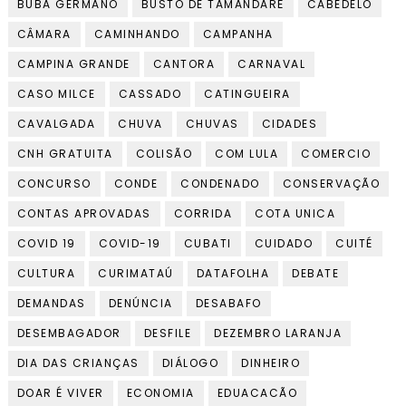
BUBA GERMANO
BUSTO DE TAMANDARÉ
CABEDELO
CÂMARA
CAMINHANDO
CAMPANHA
CAMPINA GRANDE
CANTORA
CARNAVAL
CASO MILCE
CASSADO
CATINGUEIRA
CAVALGADA
CHUVA
CHUVAS
CIDADES
CNH GRATUITA
COLISÃO
COM LULA
COMERCIO
CONCURSO
CONDE
CONDENADO
CONSERVAÇÃO
CONTAS APROVADAS
CORRIDA
COTA UNICA
COVID 19
COVID-19
CUBATI
CUIDADO
CUITÉ
CULTURA
CURIMATAÚ
DATAFOLHA
DEBATE
DEMANDAS
DENÚNCIA
DESABAFO
DESEMBAGADOR
DESFILE
DEZEMBRO LARANJA
DIA DAS CRIANÇAS
DIÁLOGO
DINHEIRO
DOAR É VIVER
ECONOMIA
EDUACACÃO