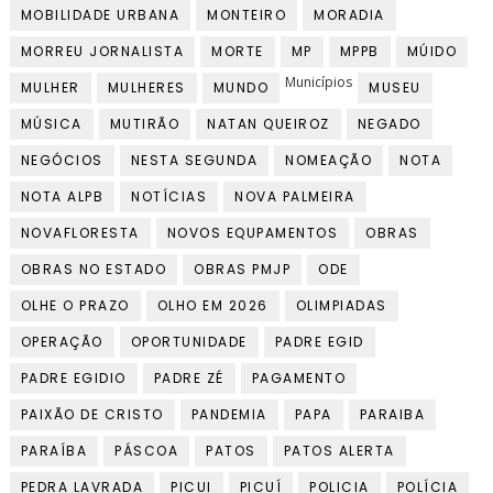
MOBILIDADE URBANA
MONTEIRO
MORADIA
MORREU JORNALISTA
MORTE
MP
MPPB
MÚIDO
Municípios
MULHER
MULHERES
MUNDO
MUSEU
MÚSICA
MUTIRÃO
NATAN QUEIROZ
NEGADO
NEGÓCIOS
NESTA SEGUNDA
NOMEAÇÃO
NOTA
NOTA ALPB
NOTÍCIAS
NOVA PALMEIRA
NOVAFLORESTA
NOVOS EQUPAMENTOS
OBRAS
OBRAS NO ESTADO
OBRAS PMJP
ODE
OLHE O PRAZO
OLHO EM 2026
OLIMPIADAS
OPERAÇÃO
OPORTUNIDADE
PADRE EGID
PADRE EGIDIO
PADRE ZÉ
PAGAMENTO
PAIXÃO DE CRISTO
PANDEMIA
PAPA
PARAIBA
PARAÍBA
PÁSCOA
PATOS
PATOS ALERTA
PEDRA LAVRADA
PICUI
PICUÍ
POLICIA
POLÍCIA