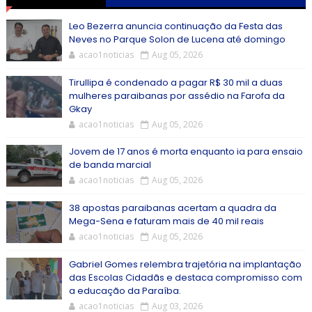
Leo Bezerra anuncia continuação da Festa das
Neves no Parque Solon de Lucena até domingo
acao1noticias
Aug 05, 2026
Tirullipa é condenado a pagar R$ 30 mil a duas
mulheres paraibanas por assédio na Farofa da
Gkay
acao1noticias
Aug 05, 2026
Jovem de 17 anos é morta enquanto ia para ensaio
de banda marcial
acao1noticias
Aug 05, 2026
38 apostas paraibanas acertam a quadra da
Mega-Sena e faturam mais de 40 mil reais
acao1noticias
Aug 05, 2026
Gabriel Gomes relembra trajetória na implantação
das Escolas Cidadãs e destaca compromisso com
a educação da Paraíba.
acao1noticias
Aug 03, 2026