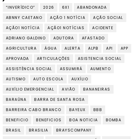
“INVERÍDICO”
2026
6X1
ABANDONADA
ABNNY CAETANO
AÇÃO 1 NOTÍCIA
AÇÃO SOCIAL
AÇÃO1 NOTÍCIA
AÇÃO1 NOTÍCIAS
ACIDENTE
ADRIANO GALDINO
ADUTORA
AFASTADO
AGRICULTURA
ÁGUA
ALERTA
ALPB
API
APP
APROVADA
ARTICULAÇÕES
ASISTENCIA SOCIAL
ASSISTÊNCIA SOCIAL
ASSUMIRÁ
AUMENTO
AUTISMO
AUTO ESCOLA
AUXÍLIO
AUXÍLIO EMERGENCIAL
AVIÃO
BANANEIRAS
BARAÚNA
BARRA DE SANTA ROSA
BARREIRA CABO BRANCO
BAYEUX
BBB
BENEFICIO
BENEFICIOS
BOA NOTICIA
BOMBA
BRASIL
BRASILIA
BRAYSCOMPANY