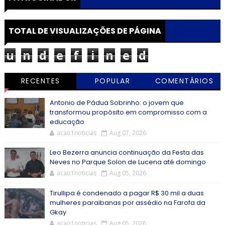
TOTAL DE VISUALIZAÇÕES DE PÁGINA
u
n
d
e
f
i
n
e
d
RECENTES
POPULAR
COMENTÁRIOS
Antonio de Pádua Sobrinho: o jovem que
transformou propósito em compromisso com a
educação
acao1noticias
Aug 07, 2026
Leo Bezerra anuncia continuação da Festa das
Neves no Parque Solon de Lucena até domingo
acao1noticias
Aug 05, 2026
Tirullipa é condenado a pagar R$ 30 mil a duas
mulheres paraibanas por assédio na Farofa da
Gkay
acao1noticias
Aug 05, 2026