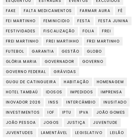
ESQUENTOU
ESTRADAS
EVENTOS
EXCLUÍDOS
FAKE
FALTA MEDICAMENTOS
FARMAR AURA
FÉ
FEI MARTINHO
FEMINICIDIO
FESTA
FESTA JUNINA
FESTIVIDADES
FISCALIZAÇÃO
FOLIA
FREI
FREI MARTINHO
FREI MARTIHHO
FREI MARTINHO
FUTEBOL
GARANTIA
GESTÃO
GLOBO
GLÓRIA MARIA
GOVERNADOR
GOVERNO
GOVERNO FEDERAL
GRÁVIDAS
GUGU DE CATINGUEIRA
HABITAÇÃO
HOMENAGEM
HOTEL TAMBAÚ
IDOSOS
IMPEDIDOS
IMPRENSA
INOVADOR 2026
INSS
INTERCÂMBIO
INUSITADO
INVESTIMENTOS
IOF
IPTU
IPVA
JOÃO GOMES
JOÃO PESSOA
JOGOS
JUSTIÇA
JUVENTUDE
JUVENTUDES
LAMENTÁVEL
LEGISLATIVO
LEILÃO