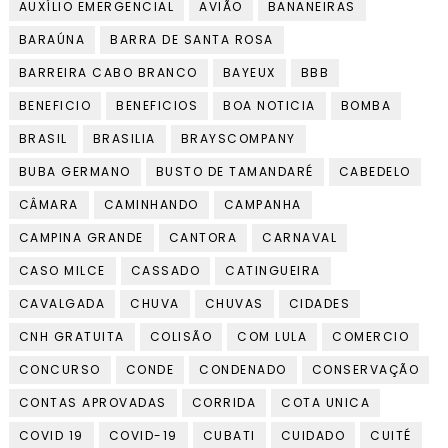
AUXÍLIO EMERGENCIAL
AVIÃO
BANANEIRAS
BARAÚNA
BARRA DE SANTA ROSA
BARREIRA CABO BRANCO
BAYEUX
BBB
BENEFICIO
BENEFICIOS
BOA NOTICIA
BOMBA
BRASIL
BRASILIA
BRAYSCOMPANY
BUBA GERMANO
BUSTO DE TAMANDARÉ
CABEDELO
CÂMARA
CAMINHANDO
CAMPANHA
CAMPINA GRANDE
CANTORA
CARNAVAL
CASO MILCE
CASSADO
CATINGUEIRA
CAVALGADA
CHUVA
CHUVAS
CIDADES
CNH GRATUITA
COLISÃO
COM LULA
COMERCIO
CONCURSO
CONDE
CONDENADO
CONSERVAÇÃO
CONTAS APROVADAS
CORRIDA
COTA UNICA
COVID 19
COVID-19
CUBATI
CUIDADO
CUITÉ