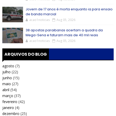
Jovem de 17 anos é morta enquanto ia para ensaio
de banda marcial
acao1noticias
Aug 05, 2026
38 apostas paraibanas acertam a quadra da
Mega-Sena e faturam mais de 40 mil reais
acao1noticias
Aug 05, 2026
ARQUIVOS DO BLOG
agosto
(7)
julho
(22)
junho
(15)
maio
(27)
abril
(54)
março
(37)
fevereiro
(42)
janeiro
(4)
dezembro
(25)