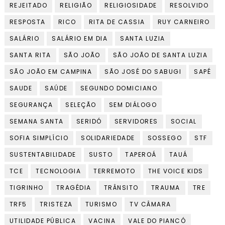
REJEITADO
RELIGIÃO
RELIGIOSIDADE
RESOLVIDO
RESPOSTA
RICO
RITA DE CASSIA
RUY CARNEIRO
SALÁRIO
SALÁRIO EM DIA
SANTA LUZIA
SANTA RITA
SÃO JOÃO
SÃO JOÃO DE SANTA LUZIA
SÃO JOÃO EM CAMPINA
SÃO JOSÉ DO SABUGI
SAPÉ
SAUDE
SAÚDE
SEGUNDO DOMICIANO
SEGURANÇA
SELEÇÃO
SEM DIÁLOGO
SEMANA SANTA
SERIDÓ
SERVIDORES
SOCIAL
SOFIA SIMPLÍCIO
SOLIDARIEDADE
SOSSEGO
STF
SUSTENTABILIDADE
SUSTO
TAPEROÁ
TAUÁ
TCE
TECNOLOGIA
TERREMOTO
THE VOICE KIDS
TIGRINHO
TRAGÉDIA
TRÂNSITO
TRAUMA
TRE
TRF5
TRISTEZA
TURISMO
TV CÂMARA
UTILIDADE PÚBLICA
VACINA
VALE DO PIANCÓ