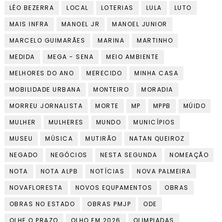
LÉO BEZERRA
LOCAL
LOTERIAS
LULA
LUTO
MAIS INFRA
MANOEL JR
MANOEL JUNIOR
MARCELO GUIMARÃES
MARINA
MARTINHO
MEDIDA
MEGA - SENA
MEIO AMBIENTE
MELHORES DO ANO
MERECIDO
MINHA CASA
MOBILIDADE URBANA
MONTEIRO
MORADIA
MORREU JORNALISTA
MORTE
MP
MPPB
MÚIDO
MULHER
MULHERES
MUNDO
MUNICÍPIOS
MUSEU
MÚSICA
MUTIRÃO
NATAN QUEIROZ
NEGADO
NEGÓCIOS
NESTA SEGUNDA
NOMEAÇÃO
NOTA
NOTA ALPB
NOTÍCIAS
NOVA PALMEIRA
NOVAFLORESTA
NOVOS EQUPAMENTOS
OBRAS
OBRAS NO ESTADO
OBRAS PMJP
ODE
OLHE O PRAZO
OLHO EM 2026
OLIMPIADAS