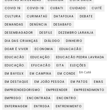
COVID 19
COVID-19
CUBATI
CUIDADO
CUITÉ
CULTURA
CURIMATAÚ
DATAFOLHA
DEBATE
DEMANDAS
DENÚNCIA
DESABAFO
DESEMBAGADOR
DESFILE
DEZEMBRO LARANJA
DIA DAS CRIANÇAS
DIÁLOGO
DINHEIRO
DOAR É VIVER
ECONOMIA
EDUACACÃO
EDUCACÃO
EDUCAÇÃO
EDUCACÃO PEDRA LAVRADA
EDUCAÇÃO.
EFUCACÃO
EITA
ELEIÇÕES
Em Cuité
EM BAYEUX
EM CAMPINA
EM CONDE
EM DESTAQUE
EM JOÃO PESSOA
EM PATOS
EMAS
EMPREENDEDORISMO
EMPREENDER
EMPREENDIMENTO
EMPREGO
ENCONTRADA
ENCONTRO
ENFERMAGEM
ENTREGA
ENTRENIMENTO