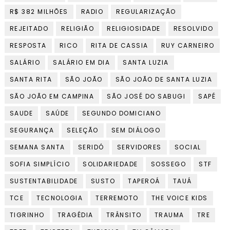
R$ 382 MILHÕES
RADIO
REGULARIZAÇÃO
REJEITADO
RELIGIÃO
RELIGIOSIDADE
RESOLVIDO
RESPOSTA
RICO
RITA DE CASSIA
RUY CARNEIRO
SALÁRIO
SALÁRIO EM DIA
SANTA LUZIA
SANTA RITA
SÃO JOÃO
SÃO JOÃO DE SANTA LUZIA
SÃO JOÃO EM CAMPINA
SÃO JOSÉ DO SABUGI
SAPÉ
SAUDE
SAÚDE
SEGUNDO DOMICIANO
SEGURANÇA
SELEÇÃO
SEM DIÁLOGO
SEMANA SANTA
SERIDÓ
SERVIDORES
SOCIAL
SOFIA SIMPLÍCIO
SOLIDARIEDADE
SOSSEGO
STF
SUSTENTABILIDADE
SUSTO
TAPEROÁ
TAUÁ
TCE
TECNOLOGIA
TERREMOTO
THE VOICE KIDS
TIGRINHO
TRAGÉDIA
TRÂNSITO
TRAUMA
TRE