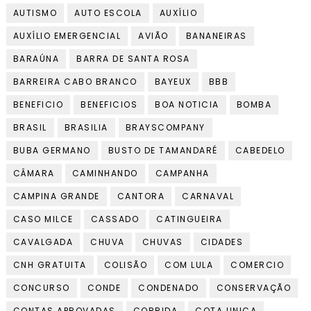
AUTISMO
AUTO ESCOLA
AUXÍLIO
AUXÍLIO EMERGENCIAL
AVIÃO
BANANEIRAS
BARAÚNA
BARRA DE SANTA ROSA
BARREIRA CABO BRANCO
BAYEUX
BBB
BENEFICIO
BENEFICIOS
BOA NOTICIA
BOMBA
BRASIL
BRASILIA
BRAYSCOMPANY
BUBA GERMANO
BUSTO DE TAMANDARÉ
CABEDELO
CÂMARA
CAMINHANDO
CAMPANHA
CAMPINA GRANDE
CANTORA
CARNAVAL
CASO MILCE
CASSADO
CATINGUEIRA
CAVALGADA
CHUVA
CHUVAS
CIDADES
CNH GRATUITA
COLISÃO
COM LULA
COMERCIO
CONCURSO
CONDE
CONDENADO
CONSERVAÇÃO
CONTAS APROVADAS
CORRIDA
COTA UNICA