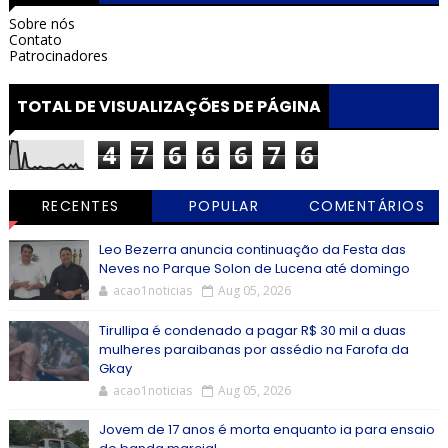
Sobre nós
Contato
Patrocinadores
TOTAL DE VISUALIZAÇÕES DE PÁGINA
4
7
6
6
6
7
6
RECENTES
POPULAR
COMENTÁRIOS
Leo Bezerra anuncia continuação da Festa das
Neves no Parque Solon de Lucena até domingo
acao1noticias
Aug 05, 2026
Tirullipa é condenado a pagar R$ 30 mil a duas
mulheres paraibanas por assédio na Farofa da
Gkay
acao1noticias
Aug 05, 2026
Jovem de 17 anos é morta enquanto ia para ensaio