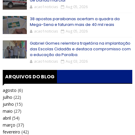
de banda marcial
acao1noticias
Aug 05, 2026
38 apostas paraibanas acertam a quadra da
Mega-Sena e faturam mais de 40 mil reais
acao1noticias
Aug 05, 2026
Gabriel Gomes relembra trajetória na implantação
das Escolas Cidadãs e destaca compromisso com
a educação da Paraíba.
acao1noticias
Aug 03, 2026
ARQUIVOS DO BLOG
agosto
(6)
julho
(22)
junho
(15)
maio
(27)
abril
(54)
março
(37)
fevereiro
(42)