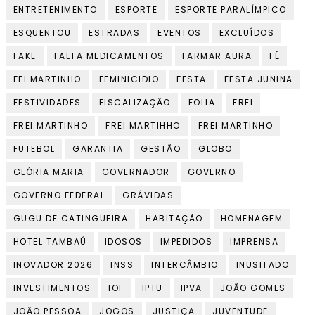
ENTRETENIMENTO
ESPORTE
ESPORTE PARALÍMPICO
ESQUENTOU
ESTRADAS
EVENTOS
EXCLUÍDOS
FAKE
FALTA MEDICAMENTOS
FARMAR AURA
FÉ
FEI MARTINHO
FEMINICIDIO
FESTA
FESTA JUNINA
FESTIVIDADES
FISCALIZAÇÃO
FOLIA
FREI
FREI MARTINHO
FREI MARTIHHO
FREI MARTINHO
FUTEBOL
GARANTIA
GESTÃO
GLOBO
GLÓRIA MARIA
GOVERNADOR
GOVERNO
GOVERNO FEDERAL
GRÁVIDAS
GUGU DE CATINGUEIRA
HABITAÇÃO
HOMENAGEM
HOTEL TAMBAÚ
IDOSOS
IMPEDIDOS
IMPRENSA
INOVADOR 2026
INSS
INTERCÂMBIO
INUSITADO
INVESTIMENTOS
IOF
IPTU
IPVA
JOÃO GOMES
JOÃO PESSOA
JOGOS
JUSTIÇA
JUVENTUDE