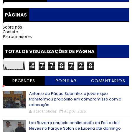
PÁGINAS
Sobre nós
Contato
Patrocinadores
TOTAL DE VISUALIZAÇÕES DE PÁGINA
4
7
7
8
7
2
8
RECENTES
POPULAR
COMENTÁRIOS
Antonio de Pádua Sobrinho: o jovem que
transformou propósito em compromisso com a
educação
acao1noticias
Aug 07, 2026
Leo Bezerra anuncia continuação da Festa das
Neves no Parque Solon de Lucena até domingo