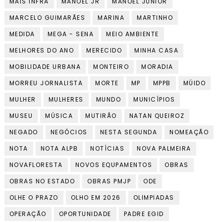
MAIS INFRA
MANOEL JR
MANOEL JUNIOR
MARCELO GUIMARÃES
MARINA
MARTINHO
MEDIDA
MEGA - SENA
MEIO AMBIENTE
MELHORES DO ANO
MERECIDO
MINHA CASA
MOBILIDADE URBANA
MONTEIRO
MORADIA
MORREU JORNALISTA
MORTE
MP
MPPB
MÚIDO
MULHER
MULHERES
MUNDO
MUNICÍPIOS
MUSEU
MÚSICA
MUTIRÃO
NATAN QUEIROZ
NEGADO
NEGÓCIOS
NESTA SEGUNDA
NOMEAÇÃO
NOTA
NOTA ALPB
NOTÍCIAS
NOVA PALMEIRA
NOVAFLORESTA
NOVOS EQUPAMENTOS
OBRAS
OBRAS NO ESTADO
OBRAS PMJP
ODE
OLHE O PRAZO
OLHO EM 2026
OLIMPIADAS
OPERAÇÃO
OPORTUNIDADE
PADRE EGID