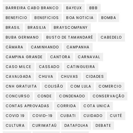
BARREIRA CABO BRANCO
BAYEUX
BBB
BENEFICIO
BENEFICIOS
BOA NOTICIA
BOMBA
BRASIL
BRASILIA
BRAYSCOMPANY
BUBA GERMANO
BUSTO DE TAMANDARÉ
CABEDELO
CÂMARA
CAMINHANDO
CAMPANHA
CAMPINA GRANDE
CANTORA
CARNAVAL
CASO MILCE
CASSADO
CATINGUEIRA
CAVALGADA
CHUVA
CHUVAS
CIDADES
CNH GRATUITA
COLISÃO
COM LULA
COMERCIO
CONCURSO
CONDE
CONDENADO
CONSERVAÇÃO
CONTAS APROVADAS
CORRIDA
COTA UNICA
COVID 19
COVID-19
CUBATI
CUIDADO
CUITÉ
CULTURA
CURIMATAÚ
DATAFOLHA
DEBATE