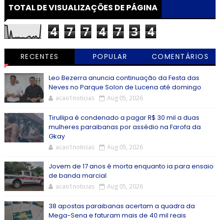
TOTAL DE VISUALIZAÇÕES DE PÁGINA
4
7
7
4
7
3
4
RECENTES
POPULAR
COMENTÁRIOS
Leo Bezerra anuncia continuação da Festa das
Neves no Parque Solon de Lucena até domingo
acao1noticias
Aug 05, 2026
Tirullipa é condenado a pagar R$ 30 mil a duas
mulheres paraibanas por assédio na Farofa da
Gkay
acao1noticias
Aug 05, 2026
Jovem de 17 anos é morta enquanto ia para ensaio
de banda marcial
acao1noticias
Aug 05, 2026
38 apostas paraibanas acertam a quadra da
Mega-Sena e faturam mais de 40 mil reais