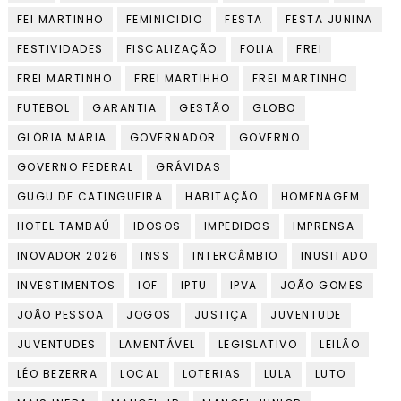
FEI MARTINHO
FEMINICIDIO
FESTA
FESTA JUNINA
FESTIVIDADES
FISCALIZAÇÃO
FOLIA
FREI
FREI MARTINHO
FREI MARTIHHO
FREI MARTINHO
FUTEBOL
GARANTIA
GESTÃO
GLOBO
GLÓRIA MARIA
GOVERNADOR
GOVERNO
GOVERNO FEDERAL
GRÁVIDAS
GUGU DE CATINGUEIRA
HABITAÇÃO
HOMENAGEM
HOTEL TAMBAÚ
IDOSOS
IMPEDIDOS
IMPRENSA
INOVADOR 2026
INSS
INTERCÂMBIO
INUSITADO
INVESTIMENTOS
IOF
IPTU
IPVA
JOÃO GOMES
JOÃO PESSOA
JOGOS
JUSTIÇA
JUVENTUDE
JUVENTUDES
LAMENTÁVEL
LEGISLATIVO
LEILÃO
LÉO BEZERRA
LOCAL
LOTERIAS
LULA
LUTO