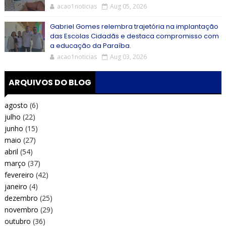
acao1noticias
Aug 05, 2026
Gabriel Gomes relembra trajetória na implantação
das Escolas Cidadãs e destaca compromisso com
a educação da Paraíba.
acao1noticias
Aug 03, 2026
ARQUIVOS DO BLOG
agosto
(6)
julho
(22)
junho
(15)
maio
(27)
abril
(54)
março
(37)
fevereiro
(42)
janeiro
(4)
dezembro
(25)
novembro
(29)
outubro
(36)