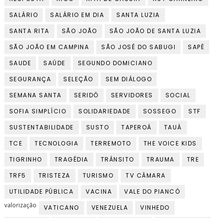
SALÁRIO
SALÁRIO EM DIA
SANTA LUZIA
SANTA RITA
SÃO JOÃO
SÃO JOÃO DE SANTA LUZIA
SÃO JOÃO EM CAMPINA
SÃO JOSÉ DO SABUGI
SAPÉ
SAUDE
SAÚDE
SEGUNDO DOMICIANO
SEGURANÇA
SELEÇÃO
SEM DIÁLOGO
SEMANA SANTA
SERIDÓ
SERVIDORES
SOCIAL
SOFIA SIMPLÍCIO
SOLIDARIEDADE
SOSSEGO
STF
SUSTENTABILIDADE
SUSTO
TAPEROÁ
TAUÁ
TCE
TECNOLOGIA
TERREMOTO
THE VOICE KIDS
TIGRINHO
TRAGÉDIA
TRÂNSITO
TRAUMA
TRE
TRF5
TRISTEZA
TURISMO
TV CÂMARA
UTILIDADE PÚBLICA
VACINA
VALE DO PIANCÓ
valorização
VATICANO
VENEZUELA
VINHEDO