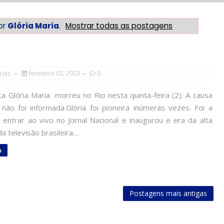
or
Glória Maria
.
Mostrar todas as postagens
cias
fevereiro 02, 2023
0
ta Glória Maria morreu no Rio nesta quinta-feira (2). A causa
não foi informada.Glória foi pioneira inúmeras vezes. Foi a
 entrar ao vivo no Jornal Nacional e inaugurou e era da alta
a televisão brasileira....
s
Postagens mais antigas