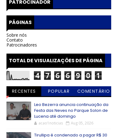
PATROCINADOR
PÁGINAS
Sobre nós
Contato
Patrocinadores
TOTAL DE VISUALIZAÇÕES DE PÁGINA
4
7
6
6
9
0
1
RECENTES
POPULAR
COMENTÁRIO
S
Leo Bezerra anuncia continuação da
Festa das Neves no Parque Solon de
Lucena até domingo
acao1noticias
Aug 05, 2026
Tirullipa é condenado a pagar R$ 30