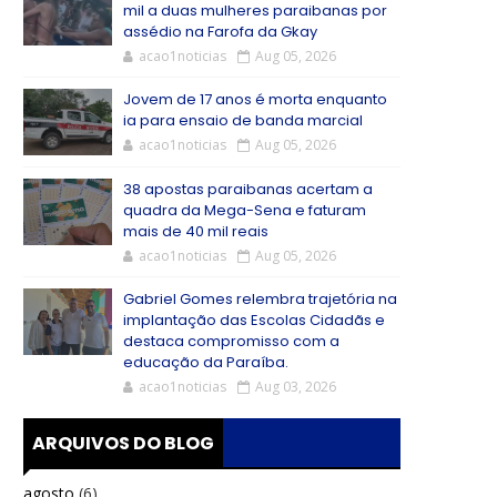
mil a duas mulheres paraibanas por
assédio na Farofa da Gkay
acao1noticias
Aug 05, 2026
Jovem de 17 anos é morta enquanto
ia para ensaio de banda marcial
acao1noticias
Aug 05, 2026
38 apostas paraibanas acertam a
quadra da Mega-Sena e faturam
mais de 40 mil reais
acao1noticias
Aug 05, 2026
Gabriel Gomes relembra trajetória na
implantação das Escolas Cidadãs e
destaca compromisso com a
educação da Paraíba.
acao1noticias
Aug 03, 2026
ARQUIVOS DO BLOG
agosto
(6)