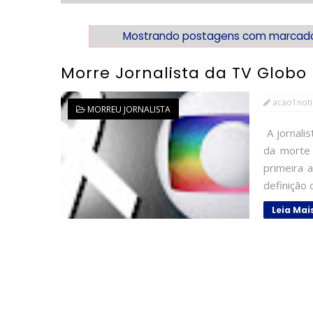
Mostrando postagens com marcad
Morre Jornalista da TV Globo
acao1noti
MORREU JORNALISTA
A jornalis
da morte 
primeira a
definição d
Leia Mai