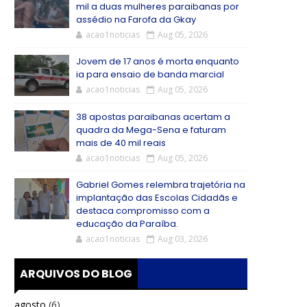
mil a duas mulheres paraibanas por
assédio na Farofa da Gkay
acao1noticias
Aug 05, 2026
Jovem de 17 anos é morta enquanto
ia para ensaio de banda marcial
acao1noticias
Aug 05, 2026
38 apostas paraibanas acertam a
quadra da Mega-Sena e faturam
mais de 40 mil reais
acao1noticias
Aug 05, 2026
Gabriel Gomes relembra trajetória na
implantação das Escolas Cidadãs e
destaca compromisso com a
educação da Paraíba.
acao1noticias
Aug 03, 2026
ARQUIVOS DO BLOG
agosto
(6)