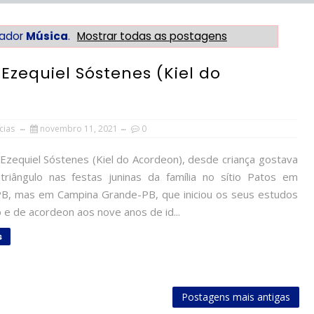
cador
Música
.
Mostrar todas as postagens
 Ezequiel Sóstenes (Kiel do
cias
novembro 11, 2021
0
 Ezequiel Sóstenes (Kiel do Acordeon), desde criança gostava
triângulo nas festas juninas da família no sítio Patos em
B, mas em Campina Grande-PB, que iniciou os seus estudos
 e de acordeon aos nove anos de id...
s
Postagens mais antigas