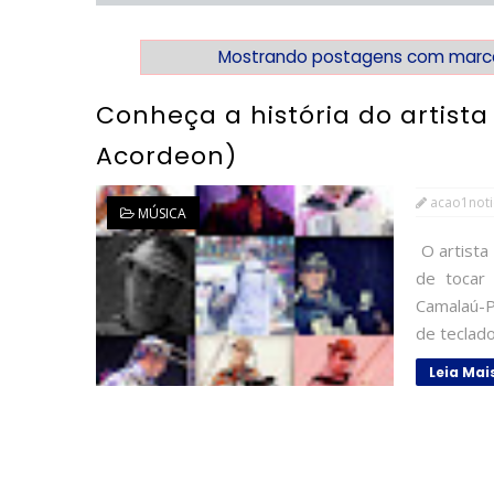
Mostrando postagens com mar
Conheça a história do artista
Acordeon)
acao1noti
MÚSICA
O artista
de tocar 
Camalaú-P
de teclado
Leia Mai