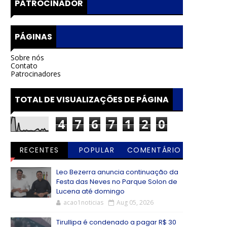
PATROCINADOR
PÁGINAS
Sobre nós
Contato
Patrocinadores
TOTAL DE VISUALIZAÇÕES DE PÁGINA
4
7
6
7
1
2
0
RECENTES
POPULAR
COMENTÁRIO
S
Leo Bezerra anuncia continuação da
Festa das Neves no Parque Solon de
Lucena até domingo
acao1noticias
Aug 05, 2026
Tirullipa é condenado a pagar R$ 30