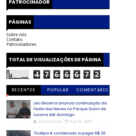
PATROCINADOR
PÁGINAS
Sobre nós
Contato
Patrocinadores
TOTAL DE VISUALIZAÇÕES DE PÁGINA
4
7
6
6
6
7
2
RECENTES
POPULAR
COMENTÁRIO
S
Leo Bezerra anuncia continuação da
Festa das Neves no Parque Solon de
Lucena até domingo
acao1noticias
Aug 05, 2026
Tirullipa é condenado a pagar R$ 30