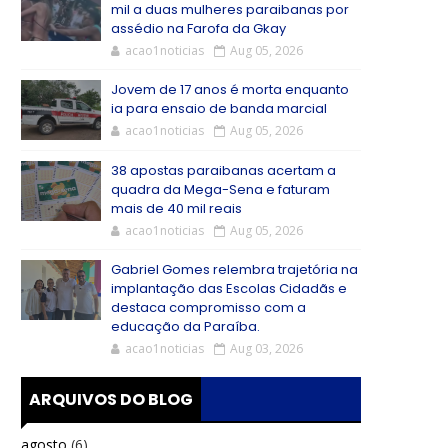
mil a duas mulheres paraibanas por
assédio na Farofa da Gkay
acao1noticias
Aug 05, 2026
Jovem de 17 anos é morta enquanto
ia para ensaio de banda marcial
acao1noticias
Aug 05, 2026
38 apostas paraibanas acertam a
quadra da Mega-Sena e faturam
mais de 40 mil reais
acao1noticias
Aug 05, 2026
Gabriel Gomes relembra trajetória na
implantação das Escolas Cidadãs e
destaca compromisso com a
educação da Paraíba.
acao1noticias
Aug 03, 2026
ARQUIVOS DO BLOG
agosto
(6)