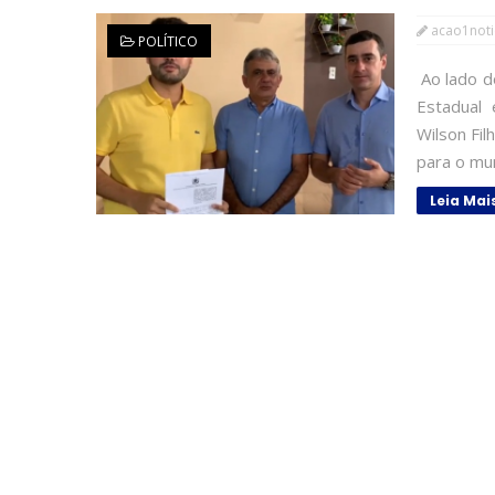
acao1noti
POLÍTICO
Ao lado d
Estadual 
Wilson Fil
para o mun
Leia Mai