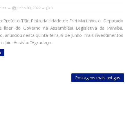
cias
junho 09, 2022
0
o Prefeito Tião Pinto da cidade de Frei Martinho, o Deputado
e líder do Governo na Assembléia Legislativa da Paraíba,
ho, anunciou nesta quinta-feira, 9 de junho mais investimentos
icípio. Assista: “Agradeço...
s
Postagens mais antigas