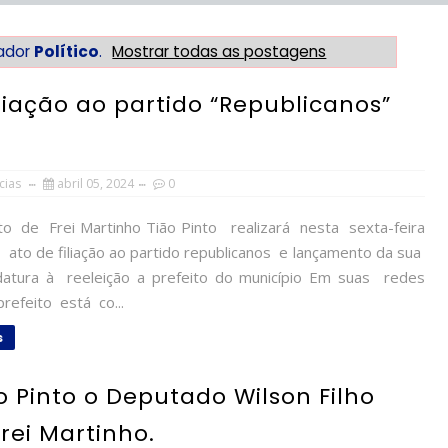
ador
Político
.
Mostrar todas as postagens
iliação ao partido “Republicanos”
cias
abril 05, 2024
0
o de Frei Martinho Tião Pinto realizará nesta sexta-feira
l, ato de filiação ao partido republicanos e lançamento da sua
datura à reeleição a prefeito do município Em suas redes
 prefeito está co...
s
ão Pinto o Deputado Wilson Filho
rei Martinho.