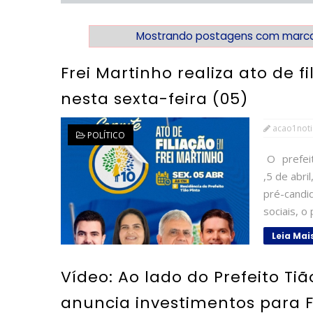
Mostrando postagens com marc
Frei Martinho realiza ato de f
nesta sexta-feira (05)
acao1noti
POLÍTICO
O prefeit
,5 de abri
pré-candi
sociais, o
Leia Mai
Vídeo: Ao lado do Prefeito Ti
anuncia investimentos para F