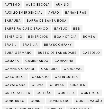
AUTISMO
AUTO ESCOLA
AUXÍLIO
AUXÍLIO EMERGENCIAL
AVIÃO
BANANEIRAS
BARAÚNA
BARRA DE SANTA ROSA
BARREIRA CABO BRANCO
BAYEUX
BBB
BENEFICIO
BENEFICIOS
BOA NOTICIA
BOMBA
BRASIL
BRASILIA
BRAYSCOMPANY
BUBA GERMANO
BUSTO DE TAMANDARÉ
CABEDELO
CÂMARA
CAMINHANDO
CAMPANHA
CAMPINA GRANDE
CANTORA
CARNAVAL
CASO MILCE
CASSADO
CATINGUEIRA
CAVALGADA
CHUVA
CHUVAS
CIDADES
CNH GRATUITA
COLISÃO
COM LULA
COMERCIO
CONCURSO
CONDE
CONDENADO
CONSERVAÇÃO
CONTAS APROVADAS
CORRIDA
COTA UNICA