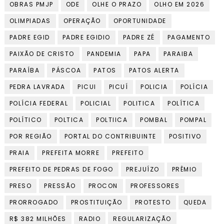
OBRAS PMJP
ODE
OLHE O PRAZO
OLHO EM 2026
OLIMPIADAS
OPERAÇÃO
OPORTUNIDADE
PADRE EGID
PADRE EGIDIO
PADRE ZÉ
PAGAMENTO
PAIXÃO DE CRISTO
PANDEMIA
PAPA
PARAIBA
PARAÍBA
PÁSCOA
PATOS
PATOS ALERTA
PEDRA LAVRADA
PICUI
PICUÍ
POLICIA
POLÍCIA
POLÍCIA FEDERAL
POLICIAL
POLITICA
POLÍTICA
POLÍTICO
POLTICA
POLTIICA
POMBAL
POMPAL
POR REGIÃO
PORTAL DO CONTRIBUINTE
POSITIVO
PRAIA
PREFEITA MORRE
PREFEITO
PREFEITO DE PEDRAS DE FOGO
PREJUÍZO
PRÊMIO
PRESO
PRESSÃO
PROCON
PROFESSORES
PRORROGADO
PROSTITUIÇÃO
PROTESTO
QUEDA
R$ 382 MILHÕES
RADIO
REGULARIZAÇÃO