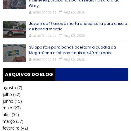
mulheres paraibanas por assédio na Farofa da
Gkay
acao1noticias
Aug 05, 2026
Jovem de 17 anos é morta enquanto ia para ensaio
de banda marcial
acao1noticias
Aug 05, 2026
38 apostas paraibanas acertam a quadra da
Mega-Sena e faturam mais de 40 mil reais
acao1noticias
Aug 05, 2026
ARQUIVOS DO BLOG
agosto
(7)
julho
(22)
junho
(15)
maio
(27)
abril
(54)
março
(37)
fevereiro
(42)