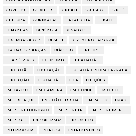
COVID 19
COVID-19
CUBATI
CUIDADO
CUITÉ
CULTURA
CURIMATAÚ
DATAFOLHA
DEBATE
DEMANDAS
DENÚNCIA
DESABAFO
DESEMBAGADOR
DESFILE
DEZEMBRO LARANJA
DIA DAS CRIANÇAS
DIÁLOGO
DINHEIRO
DOAR É VIVER
ECONOMIA
EDUACACÃO
EDUCACÃO
EDUCAÇÃO
EDUCACÃO PEDRA LAVRADA
EDUCAÇÃO.
EFUCACÃO
EITA
ELEIÇÕES
EM BAYEUX
EM CAMPINA
EM CONDE
EM CUITÉ
EM DESTAQUE
EM JOÃO PESSOA
EM PATOS
EMAS
EMPREENDEDORISMO
EMPREENDER
EMPREENDIMENTO
EMPREGO
ENCONTRADA
ENCONTRO
ENFERMAGEM
ENTREGA
ENTRENIMENTO