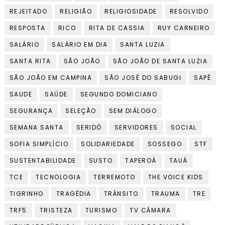
REJEITADO
RELIGIÃO
RELIGIOSIDADE
RESOLVIDO
RESPOSTA
RICO
RITA DE CASSIA
RUY CARNEIRO
SALÁRIO
SALÁRIO EM DIA
SANTA LUZIA
SANTA RITA
SÃO JOÃO
SÃO JOÃO DE SANTA LUZIA
SÃO JOÃO EM CAMPINA
SÃO JOSÉ DO SABUGI
SAPÉ
SAUDE
SAÚDE
SEGUNDO DOMICIANO
SEGURANÇA
SELEÇÃO
SEM DIÁLOGO
SEMANA SANTA
SERIDÓ
SERVIDORES
SOCIAL
SOFIA SIMPLÍCIO
SOLIDARIEDADE
SOSSEGO
STF
SUSTENTABILIDADE
SUSTO
TAPEROÁ
TAUÁ
TCE
TECNOLOGIA
TERREMOTO
THE VOICE KIDS
TIGRINHO
TRAGÉDIA
TRÂNSITO
TRAUMA
TRE
TRF5
TRISTEZA
TURISMO
TV CÂMARA