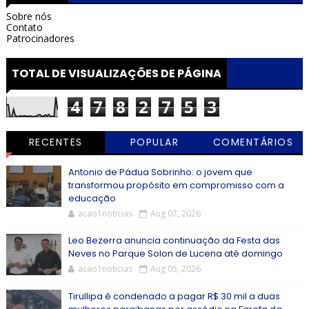
Sobre nós
Contato
Patrocinadores
TOTAL DE VISUALIZAÇÕES DE PÁGINA
4
7
8
2
7
5
3
RECENTES
POPULAR
COMENTÁRIOS
Antonio de Pádua Sobrinho: o jovem que
transformou propósito em compromisso com a
educação
acao1noticias
Aug 07, 2026
Leo Bezerra anuncia continuação da Festa das
Neves no Parque Solon de Lucena até domingo
acao1noticias
Aug 05, 2026
Tirullipa é condenado a pagar R$ 30 mil a duas