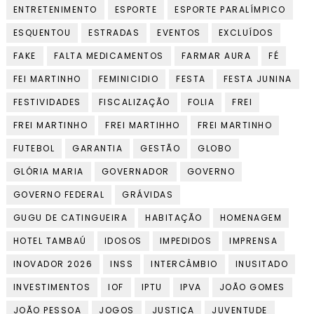
ENTRETENIMENTO
ESPORTE
ESPORTE PARALÍMPICO
ESQUENTOU
ESTRADAS
EVENTOS
EXCLUÍDOS
FAKE
FALTA MEDICAMENTOS
FARMAR AURA
FÉ
FEI MARTINHO
FEMINICIDIO
FESTA
FESTA JUNINA
FESTIVIDADES
FISCALIZAÇÃO
FOLIA
FREI
FREI MARTINHO
FREI MARTIHHO
FREI MARTINHO
FUTEBOL
GARANTIA
GESTÃO
GLOBO
GLÓRIA MARIA
GOVERNADOR
GOVERNO
GOVERNO FEDERAL
GRÁVIDAS
GUGU DE CATINGUEIRA
HABITAÇÃO
HOMENAGEM
HOTEL TAMBAÚ
IDOSOS
IMPEDIDOS
IMPRENSA
INOVADOR 2026
INSS
INTERCÂMBIO
INUSITADO
INVESTIMENTOS
IOF
IPTU
IPVA
JOÃO GOMES
JOÃO PESSOA
JOGOS
JUSTIÇA
JUVENTUDE