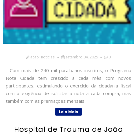
acao1noticias
setembro 04, 2025
0
Com mais de 240 mil paraibanos inscritos, o Programa
Nota Cidadã tem crescido a cada mês com novos
participantes, estimulando o exercício da cidadania fiscal
com a exigência de solicitar a nota a cada compra, mas
também com as premiações mensais ...
Leia Mais
Hospital de Trauma de João