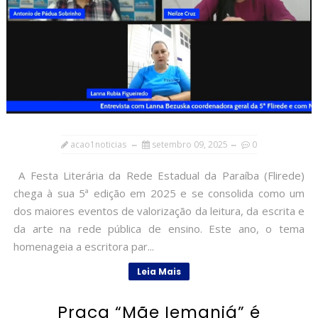
acao1noticias
setembro 09, 2025
0
A Festa Literária da Rede Estadual da Paraíba (Flirede)
chega à sua 5ª edição em 2025 e se consolida como um
dos maiores eventos de valorização da leitura, da escrita e
da arte na rede pública de ensino. Este ano, o tema
homenageia a escritora par...
Leia Mais
Praça “Mãe Iemanjá” é