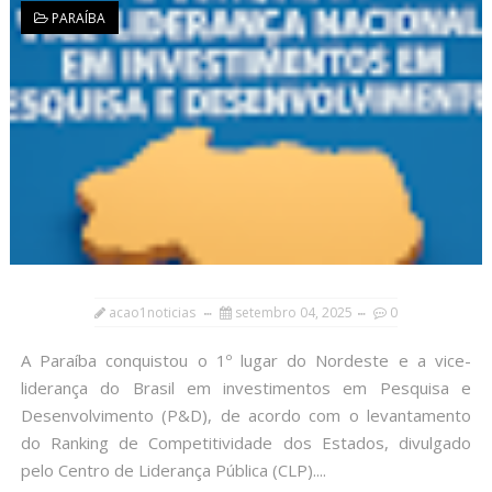
PARAÍBA
acao1noticias
setembro 04, 2025
0
A Paraíba conquistou o 1º lugar do Nordeste e a vice-
liderança do Brasil em investimentos em Pesquisa e
Desenvolvimento (P&D), de acordo com o levantamento
do Ranking de Competitividade dos Estados, divulgado
pelo Centro de Liderança Pública (CLP)....