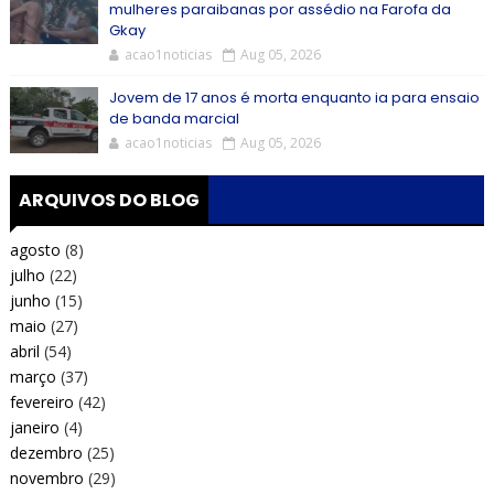
mulheres paraibanas por assédio na Farofa da
Gkay
acao1noticias
Aug 05, 2026
Jovem de 17 anos é morta enquanto ia para ensaio
de banda marcial
acao1noticias
Aug 05, 2026
ARQUIVOS DO BLOG
agosto
(8)
julho
(22)
junho
(15)
maio
(27)
abril
(54)
março
(37)
fevereiro
(42)
janeiro
(4)
dezembro
(25)
novembro
(29)