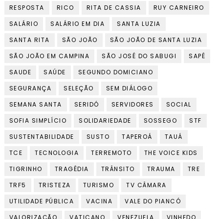
RESPOSTA
RICO
RITA DE CASSIA
RUY CARNEIRO
SALÁRIO
SALÁRIO EM DIA
SANTA LUZIA
SANTA RITA
SÃO JOÃO
SÃO JOÃO DE SANTA LUZIA
SÃO JOÃO EM CAMPINA
SÃO JOSÉ DO SABUGI
SAPÉ
SAUDE
SAÚDE
SEGUNDO DOMICIANO
SEGURANÇA
SELEÇÃO
SEM DIÁLOGO
SEMANA SANTA
SERIDÓ
SERVIDORES
SOCIAL
SOFIA SIMPLÍCIO
SOLIDARIEDADE
SOSSEGO
STF
SUSTENTABILIDADE
SUSTO
TAPEROÁ
TAUÁ
TCE
TECNOLOGIA
TERREMOTO
THE VOICE KIDS
TIGRINHO
TRAGÉDIA
TRÂNSITO
TRAUMA
TRE
TRF5
TRISTEZA
TURISMO
TV CÂMARA
UTILIDADE PÚBLICA
VACINA
VALE DO PIANCÓ
VALORIZAÇÃO
VATICANO
VENEZUELA
VINHEDO