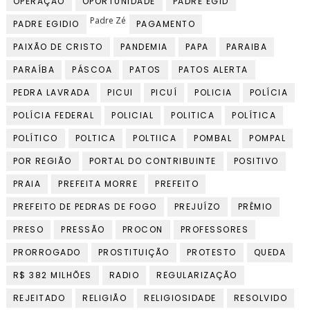
OPERAÇÃO
OPORTUNIDADE
PADRE EGID
Padre Zé
PADRE EGIDIO
PAGAMENTO
PAIXÃO DE CRISTO
PANDEMIA
PAPA
PARAIBA
PARAÍBA
PÁSCOA
PATOS
PATOS ALERTA
PEDRA LAVRADA
PICUI
PICUÍ
POLICIA
POLÍCIA
POLÍCIA FEDERAL
POLICIAL
POLITICA
POLÍTICA
POLÍTICO
POLTICA
POLTIICA
POMBAL
POMPAL
POR REGIÃO
PORTAL DO CONTRIBUINTE
POSITIVO
PRAIA
PREFEITA MORRE
PREFEITO
PREFEITO DE PEDRAS DE FOGO
PREJUÍZO
PRÊMIO
PRESO
PRESSÃO
PROCON
PROFESSORES
PRORROGADO
PROSTITUIÇÃO
PROTESTO
QUEDA
R$ 382 MILHÕES
RADIO
REGULARIZAÇÃO
REJEITADO
RELIGIÃO
RELIGIOSIDADE
RESOLVIDO