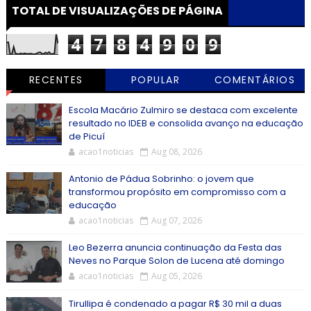
TOTAL DE VISUALIZAÇÕES DE PÁGINA
4
7
8
4
9
0
9
RECENTES
POPULAR
COMENTÁRIOS
Escola Macário Zulmiro se destaca com excelente
resultado no IDEB e consolida avanço na educação
de Picuí
acao1noticias
Aug 08, 2026
Antonio de Pádua Sobrinho: o jovem que
transformou propósito em compromisso com a
educação
acao1noticias
Aug 07, 2026
Leo Bezerra anuncia continuação da Festa das
Neves no Parque Solon de Lucena até domingo
acao1noticias
Aug 05, 2026
Tirullipa é condenado a pagar R$ 30 mil a duas