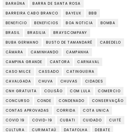
BARAÚNA
BARRA DE SANTA ROSA
BARREIRA CABO BRANCO
BAYEUX
BBB
BENEFICIO
BENEFICIOS
BOA NOTICIA
BOMBA
BRASIL
BRASILIA
BRAYSCOMPANY
BUBA GERMANO
BUSTO DE TAMANDARÉ
CABEDELO
CÂMARA
CAMINHANDO
CAMPANHA
CAMPINA GRANDE
CANTORA
CARNAVAL
CASO MILCE
CASSADO
CATINGUEIRA
CAVALGADA
CHUVA
CHUVAS
CIDADES
CNH GRATUITA
COLISÃO
COM LULA
COMERCIO
CONCURSO
CONDE
CONDENADO
CONSERVAÇÃO
CONTAS APROVADAS
CORRIDA
COTA UNICA
COVID 19
COVID-19
CUBATI
CUIDADO
CUITÉ
CULTURA
CURIMATAÚ
DATAFOLHA
DEBATE