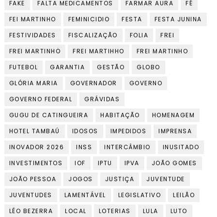
FAKE
FALTA MEDICAMENTOS
FARMAR AURA
FÉ
FEI MARTINHO
FEMINICIDIO
FESTA
FESTA JUNINA
FESTIVIDADES
FISCALIZAÇÃO
FOLIA
FREI
FREI MARTINHO
FREI MARTIHHO
FREI MARTINHO
FUTEBOL
GARANTIA
GESTÃO
GLOBO
GLÓRIA MARIA
GOVERNADOR
GOVERNO
GOVERNO FEDERAL
GRÁVIDAS
GUGU DE CATINGUEIRA
HABITAÇÃO
HOMENAGEM
HOTEL TAMBAÚ
IDOSOS
IMPEDIDOS
IMPRENSA
INOVADOR 2026
INSS
INTERCÂMBIO
INUSITADO
INVESTIMENTOS
IOF
IPTU
IPVA
JOÃO GOMES
JOÃO PESSOA
JOGOS
JUSTIÇA
JUVENTUDE
JUVENTUDES
LAMENTÁVEL
LEGISLATIVO
LEILÃO
LÉO BEZERRA
LOCAL
LOTERIAS
LULA
LUTO