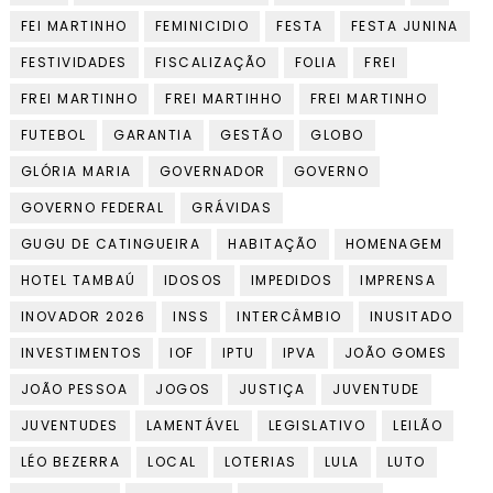
FEI MARTINHO
FEMINICIDIO
FESTA
FESTA JUNINA
FESTIVIDADES
FISCALIZAÇÃO
FOLIA
FREI
FREI MARTINHO
FREI MARTIHHO
FREI MARTINHO
FUTEBOL
GARANTIA
GESTÃO
GLOBO
GLÓRIA MARIA
GOVERNADOR
GOVERNO
GOVERNO FEDERAL
GRÁVIDAS
GUGU DE CATINGUEIRA
HABITAÇÃO
HOMENAGEM
HOTEL TAMBAÚ
IDOSOS
IMPEDIDOS
IMPRENSA
INOVADOR 2026
INSS
INTERCÂMBIO
INUSITADO
INVESTIMENTOS
IOF
IPTU
IPVA
JOÃO GOMES
JOÃO PESSOA
JOGOS
JUSTIÇA
JUVENTUDE
JUVENTUDES
LAMENTÁVEL
LEGISLATIVO
LEILÃO
LÉO BEZERRA
LOCAL
LOTERIAS
LULA
LUTO