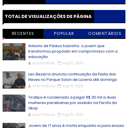
TOTAL DE VISUALIZAÇÕES DE PÁGINA
RECENTES
POPULAR
COMENTÁRIOS
Antonio de Pádua Sobrinho: o jovem que
transformou propósito em compromisso com a
educação
acao1noticias
Aug 07, 2026
Leo Bezerra anuncia continuação da Festa das
Neves no Parque Solon de Lucena até domingo
acao1noticias
Aug 05, 2026
Tirullipa é condenado a pagar R$ 30 mil a duas
mulheres paraibanas por assédio na Farofa da
Gkay
acao1noticias
Aug 05, 2026
Jovem de 17 anos é morta enquanto ia para ensaio