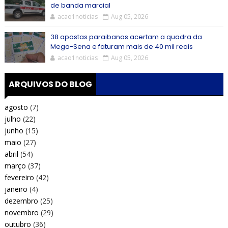
de banda marcial
acao1noticias
Aug 05, 2026
38 apostas paraibanas acertam a quadra da
Mega-Sena e faturam mais de 40 mil reais
acao1noticias
Aug 05, 2026
ARQUIVOS DO BLOG
agosto
(7)
julho
(22)
junho
(15)
maio
(27)
abril
(54)
março
(37)
fevereiro
(42)
janeiro
(4)
dezembro
(25)
novembro
(29)
outubro
(36)