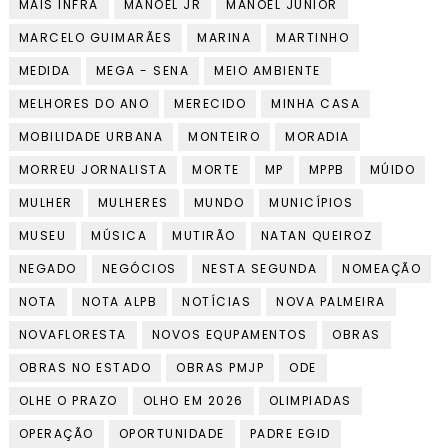
MAIS INFRA
MANOEL JR
MANOEL JUNIOR
MARCELO GUIMARÃES
MARINA
MARTINHO
MEDIDA
MEGA - SENA
MEIO AMBIENTE
MELHORES DO ANO
MERECIDO
MINHA CASA
MOBILIDADE URBANA
MONTEIRO
MORADIA
MORREU JORNALISTA
MORTE
MP
MPPB
MÚIDO
MULHER
MULHERES
MUNDO
MUNICÍPIOS
MUSEU
MÚSICA
MUTIRÃO
NATAN QUEIROZ
NEGADO
NEGÓCIOS
NESTA SEGUNDA
NOMEAÇÃO
NOTA
NOTA ALPB
NOTÍCIAS
NOVA PALMEIRA
NOVAFLORESTA
NOVOS EQUPAMENTOS
OBRAS
OBRAS NO ESTADO
OBRAS PMJP
ODE
OLHE O PRAZO
OLHO EM 2026
OLIMPIADAS
OPERAÇÃO
OPORTUNIDADE
PADRE EGID