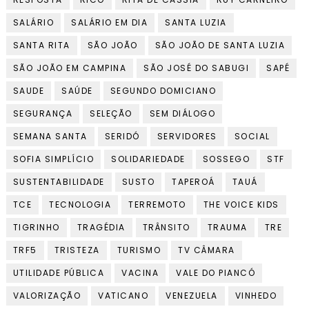
SALÁRIO
SALÁRIO EM DIA
SANTA LUZIA
SANTA RITA
SÃO JOÃO
SÃO JOÃO DE SANTA LUZIA
SÃO JOÃO EM CAMPINA
SÃO JOSÉ DO SABUGI
SAPÉ
SAUDE
SAÚDE
SEGUNDO DOMICIANO
SEGURANÇA
SELEÇÃO
SEM DIÁLOGO
SEMANA SANTA
SERIDÓ
SERVIDORES
SOCIAL
SOFIA SIMPLÍCIO
SOLIDARIEDADE
SOSSEGO
STF
SUSTENTABILIDADE
SUSTO
TAPEROÁ
TAUÁ
TCE
TECNOLOGIA
TERREMOTO
THE VOICE KIDS
TIGRINHO
TRAGÉDIA
TRÂNSITO
TRAUMA
TRE
TRF5
TRISTEZA
TURISMO
TV CÂMARA
UTILIDADE PÚBLICA
VACINA
VALE DO PIANCÓ
VALORIZAÇÃO
VATICANO
VENEZUELA
VINHEDO