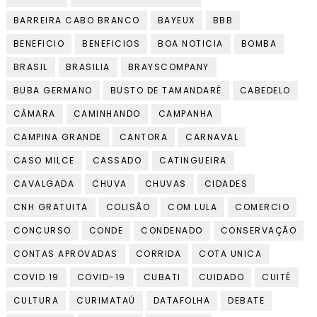
BARREIRA CABO BRANCO
BAYEUX
BBB
BENEFICIO
BENEFICIOS
BOA NOTICIA
BOMBA
BRASIL
BRASILIA
BRAYSCOMPANY
BUBA GERMANO
BUSTO DE TAMANDARÉ
CABEDELO
CÂMARA
CAMINHANDO
CAMPANHA
CAMPINA GRANDE
CANTORA
CARNAVAL
CASO MILCE
CASSADO
CATINGUEIRA
CAVALGADA
CHUVA
CHUVAS
CIDADES
CNH GRATUITA
COLISÃO
COM LULA
COMERCIO
CONCURSO
CONDE
CONDENADO
CONSERVAÇÃO
CONTAS APROVADAS
CORRIDA
COTA UNICA
COVID 19
COVID-19
CUBATI
CUIDADO
CUITÉ
CULTURA
CURIMATAÚ
DATAFOLHA
DEBATE