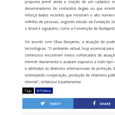
proposta prevê ainda a criação de um cadastro es
disseminadores de conteúdos ilegais ou que incenti
reforça dados recentes que mostram o alto número d
milhões de pessoas, segundo estudo da Fundação Getú
o Brasil é signatário, como a Convenção de Budapest
De acordo com Sílvia Benjamin, a atuação do pode
tecnológicas. “O ambiente virtual, hoje essencial pa
criminosos encontram meios sofisticados de atuaç
internet diariamente e acabam expostos a todo tipo d
e alinhadas às diretrizes internacionais de proteção
estimulando cooperação, produção de relatórios públi
internet”, enfatizou a parlamentar.
Tags
# Politica
TWEET
SHARE