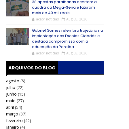
38 apostas paraibanas acertam a
quadra da Mega-Sena e faturam
mais de 40 mil reais
acao1noticias
Aug 05, 2026
Gabriel Gomes relembra trajetória na
implantação das Escolas Cidadãs e
destaca compromisso com a
educação da Paraíba.
acao1noticias
Aug 03, 2026
ARQUIVOS DO BLOG
agosto
(6)
julho
(22)
junho
(15)
maio
(27)
abril
(54)
março
(37)
fevereiro
(42)
janeiro
(4)