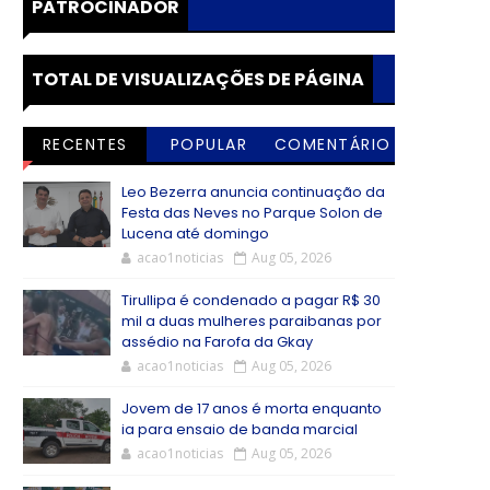
PATROCINADOR
TOTAL DE VISUALIZAÇÕES DE PÁGINA
RECENTES
POPULAR
COMENTÁRIO
S
Leo Bezerra anuncia continuação da
Festa das Neves no Parque Solon de
Lucena até domingo
acao1noticias
Aug 05, 2026
Tirullipa é condenado a pagar R$ 30
mil a duas mulheres paraibanas por
assédio na Farofa da Gkay
acao1noticias
Aug 05, 2026
Jovem de 17 anos é morta enquanto
ia para ensaio de banda marcial
acao1noticias
Aug 05, 2026