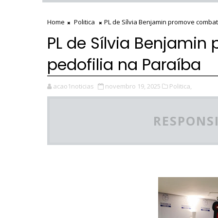
Home
Politica
PL de Sílvia Benjamin promove combat
PL de Sílvia Benjami
pedofilia na Paraíba
acao1noticias
novembro 19, 2025
Politica,
RESPONSI