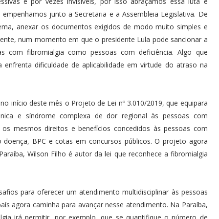
sivas e por vezes invisíveis, por isso abraçamos essa luta e
 empenhamos junto a Secretaria e a Assembleia Legislativa. De
stema, anexar os documentos exigidos de modo muito simples e
 na frente, num momento em que o presidente Lula pode sancionar a
s com fibromialgia como pessoas com deficiência. Algo que
nfrenta dificuldade de aplicabilidade em virtude do atraso na
o início deste mês o Projeto de Lei nº 3.010/2019, que equipara
rônica e síndrome complexa de dor regional às pessoas com
oas os mesmos direitos e benefícios concedidos às pessoas com
lio-doença, BPC e cotas em concursos públicos. O projeto agora
Paraíba, Wilson Filho é autor da lei que reconhece a fibromialgia
afios para oferecer um atendimento multidisciplinar às pessoas
 país agora caminha para avançar nesse atendimento. Na Paraíba,
lgia irá permitir, por exemplo, que se quantifique o número de