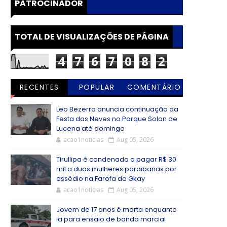
PATROCINADOR
TOTAL DE VISUALIZAÇÕES DE PÁGINA
4
7
6
7
0
8
2
RECENTES
POPULAR
COMENTÁRIO
S
Leo Bezerra anuncia continuação da
Festa das Neves no Parque Solon de
Lucena até domingo
acao1noticias
Aug 05, 2026
Tirullipa é condenado a pagar R$ 30
mil a duas mulheres paraibanas por
assédio na Farofa da Gkay
acao1noticias
Aug 05, 2026
Jovem de 17 anos é morta enquanto
ia para ensaio de banda marcial