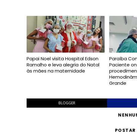
Papai Noel visita Hospital Edson
Paraíba Con
Ramalho e leva alegria do Natal
Paciente on
às mães na maternidade
procediment
Hemodinâm
Grande
BLOGGER
NENHU
POSTAR