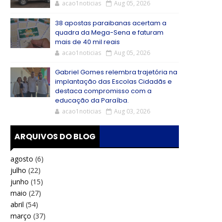
acao1noticias
Aug 05, 2026
38 apostas paraibanas acertam a
quadra da Mega-Sena e faturam
mais de 40 mil reais
acao1noticias
Aug 05, 2026
Gabriel Gomes relembra trajetória na
implantação das Escolas Cidadãs e
destaca compromisso com a
educação da Paraíba.
acao1noticias
Aug 03, 2026
ARQUIVOS DO BLOG
agosto
(6)
julho
(22)
junho
(15)
maio
(27)
abril
(54)
março
(37)