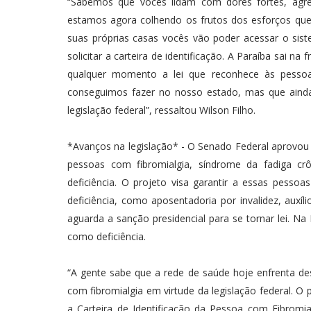
“Sabemos que vocês lidam com dores fortes, agres
estamos agora colhendo os frutos dos esforços que
suas próprias casas vocês vão poder acessar o si
solicitar a carteira de identificação. A Paraíba sai
qualquer momento a lei que reconhece às pessoa
conseguimos fazer no nosso estado, mas que ainda e
legislação federal”, ressaltou Wilson Filho.
*Avanços na legislação* - O Senado Federal aprovou n
pessoas com fibromialgia, síndrome da fadiga c
deficiência. O projeto visa garantir a essas pess
deficiência, como aposentadoria por invalidez, auxí
aguarda a sanção presidencial para se tornar lei. Na 
como deficiência.
“A gente sabe que a rede de saúde hoje enfrenta des
com fibromialgia em virtude da legislação federal. O
a Carteira de Identificação da Pessoa com Fibromia