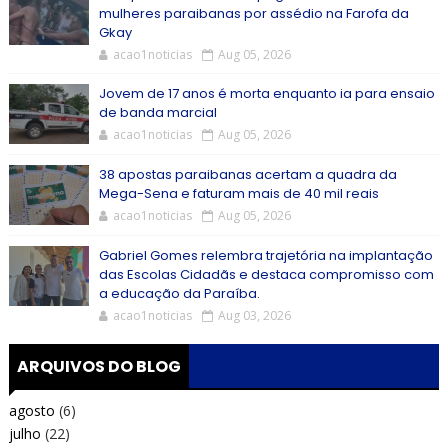
mulheres paraibanas por assédio na Farofa da
Gkay
acao1noticias
Aug 05, 2026
Jovem de 17 anos é morta enquanto ia para ensaio
de banda marcial
acao1noticias
Aug 05, 2026
38 apostas paraibanas acertam a quadra da
Mega-Sena e faturam mais de 40 mil reais
acao1noticias
Aug 05, 2026
Gabriel Gomes relembra trajetória na implantação
das Escolas Cidadãs e destaca compromisso com
a educação da Paraíba.
acao1noticias
Aug 03, 2026
ARQUIVOS DO BLOG
agosto
(6)
julho
(22)