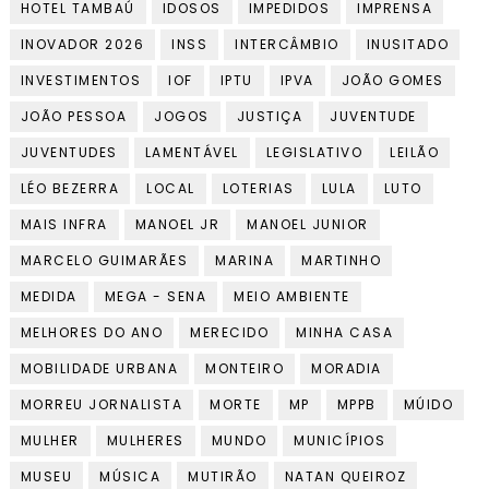
HOTEL TAMBAÚ
IDOSOS
IMPEDIDOS
IMPRENSA
INOVADOR 2026
INSS
INTERCÂMBIO
INUSITADO
INVESTIMENTOS
IOF
IPTU
IPVA
JOÃO GOMES
JOÃO PESSOA
JOGOS
JUSTIÇA
JUVENTUDE
JUVENTUDES
LAMENTÁVEL
LEGISLATIVO
LEILÃO
LÉO BEZERRA
LOCAL
LOTERIAS
LULA
LUTO
MAIS INFRA
MANOEL JR
MANOEL JUNIOR
MARCELO GUIMARÃES
MARINA
MARTINHO
MEDIDA
MEGA - SENA
MEIO AMBIENTE
MELHORES DO ANO
MERECIDO
MINHA CASA
MOBILIDADE URBANA
MONTEIRO
MORADIA
MORREU JORNALISTA
MORTE
MP
MPPB
MÚIDO
MULHER
MULHERES
MUNDO
MUNICÍPIOS
MUSEU
MÚSICA
MUTIRÃO
NATAN QUEIROZ