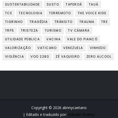
SUSTENTABILIDADE
SUSTO
TAPEROÁ
TAUÁ
TCE
TECNOLOGIA
TERREMOTO
THE VOICE KIDS
TIGRINHO
TRAGÉDIA
TRÂNSITO
TRAUMA
TRE
TRF5
TRISTEZA
TURISMO
TV CÂMARA
UTILIDADE PÚBLICA
VACINA
VALE DO PIANCÓ
VALORIZAÇÃO
VATICANO
VENEZUELA
VINHEDO
VIOLÊNCIA
VOO 2283
ZÉ VAQUEIRO
ZERO ALCOOL
Copyright ©
2026
abnnycaetano
| Editado e traduzido por:
Wânder Rudney