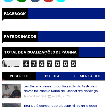
FACEBOOK
PATROCINADOR
TOTAL DE VISUALIZAÇÕES DE PÁGINA
4
7
6
7
0
0
9
RECENTES
POPULAR
COMENTÁRIOS
Leo Bezerra anuncia continuação da Festa das
Neves no Parque Solon de Lucena até domingo
acao1noticias
Aug 05, 2026
Tirullipa é condenado a pagar R$ 30 mil a duas