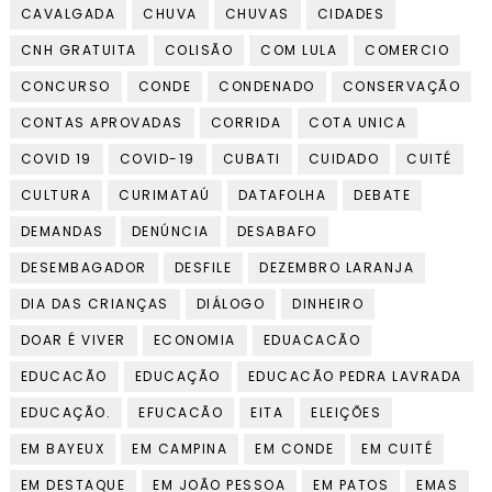
CAVALGADA
CHUVA
CHUVAS
CIDADES
CNH GRATUITA
COLISÃO
COM LULA
COMERCIO
CONCURSO
CONDE
CONDENADO
CONSERVAÇÃO
CONTAS APROVADAS
CORRIDA
COTA UNICA
COVID 19
COVID-19
CUBATI
CUIDADO
CUITÉ
CULTURA
CURIMATAÚ
DATAFOLHA
DEBATE
DEMANDAS
DENÚNCIA
DESABAFO
DESEMBAGADOR
DESFILE
DEZEMBRO LARANJA
DIA DAS CRIANÇAS
DIÁLOGO
DINHEIRO
DOAR É VIVER
ECONOMIA
EDUACACÃO
EDUCACÃO
EDUCAÇÃO
EDUCACÃO PEDRA LAVRADA
EDUCAÇÃO.
EFUCACÃO
EITA
ELEIÇÕES
EM BAYEUX
EM CAMPINA
EM CONDE
EM CUITÉ
EM DESTAQUE
EM JOÃO PESSOA
EM PATOS
EMAS