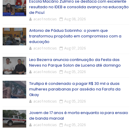
Escola Macário Zulmiro se destaca com excelente
resultado no IDEB e consolida avanço na educação
de Picuí
acao1noticias
Aug 08, 2026
Antonio de Pádua Sobrinho: o jovem que
transformou propósito em compromisso com a
educação
acao1noticias
Aug 07, 2026
Leo Bezerra anuncia continuação da Festa das
Neves no Parque Solon de Lucena até domingo
acao1noticias
Aug 05, 2026
Tirullipa é condenado a pagar R$ 30 mil a duas
mulheres paraibanas por assédio na Farofa da
Gkay
acao1noticias
Aug 05, 2026
Jovem de 17 anos é morta enquanto ia para ensaio
de banda marcial
acao1noticias
Aug 05, 2026