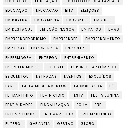
EDUCACÃO
EDUCAÇÃO
EDUCACÃO PEDRA LAVRADA
EDUCAÇÃO.
EFUCACÃO
EITA
ELEIÇÕES
EM BAYEUX
EM CAMPINA
EM CONDE
EM CUITÉ
EM DESTAQUE
EM JOÃO PESSOA
EM PATOS
EMAS
EMPREENDEDORISMO
EMPREENDER
EMPREENDIMENTO
EMPREGO
ENCONTRADA
ENCONTRO
ENFERMAGEM
ENTREGA
ENTRENIMENTO
ENTRETENIMENTO
ESPORTE
ESPORTE PARALÍMPICO
ESQUENTOU
ESTRADAS
EVENTOS
EXCLUÍDOS
FAKE
FALTA MEDICAMENTOS
FARMAR AURA
FÉ
FEI MARTINHO
FEMINICIDIO
FESTA
FESTA JUNINA
FESTIVIDADES
FISCALIZAÇÃO
FOLIA
FREI
FREI MARTINHO
FREI MARTIHHO
FREI MARTINHO
FUTEBOL
GARANTIA
GESTÃO
GLOBO