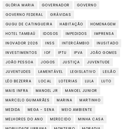
GLÓRIA MARIA
GOVERNADOR
GOVERNO
GOVERNO FEDERAL
GRÁVIDAS
GUGU DE CATINGUEIRA
HABITAÇÃO
HOMENAGEM
HOTEL TAMBAÚ
IDOSOS
IMPEDIDOS
IMPRENSA
INOVADOR 2026
INSS
INTERCÂMBIO
INUSITADO
INVESTIMENTOS
IOF
IPTU
IPVA
JOÃO GOMES
JOÃO PESSOA
JOGOS
JUSTIÇA
JUVENTUDE
JUVENTUDES
LAMENTÁVEL
LEGISLATIVO
LEILÃO
LÉO BEZERRA
LOCAL
LOTERIAS
LULA
LUTO
MAIS INFRA
MANOEL JR
MANOEL JUNIOR
MARCELO GUIMARÃES
MARINA
MARTINHO
MEDIDA
MEGA - SENA
MEIO AMBIENTE
MELHORES DO ANO
MERECIDO
MINHA CASA
MOBILIDADE URBANA
MONTEIRO
MORADIA