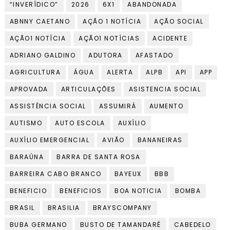
“INVERÍDICO”
2026
6X1
ABANDONADA
ABNNY CAETANO
AÇÃO 1 NOTÍCIA
AÇÃO SOCIAL
AÇÃO1 NOTÍCIA
AÇÃO1 NOTÍCIAS
ACIDENTE
ADRIANO GALDINO
ADUTORA
AFASTADO
AGRICULTURA
ÁGUA
ALERTA
ALPB
API
APP
APROVADA
ARTICULAÇÕES
ASISTENCIA SOCIAL
ASSISTÊNCIA SOCIAL
ASSUMIRÁ
AUMENTO
AUTISMO
AUTO ESCOLA
AUXÍLIO
AUXÍLIO EMERGENCIAL
AVIÃO
BANANEIRAS
BARAÚNA
BARRA DE SANTA ROSA
BARREIRA CABO BRANCO
BAYEUX
BBB
BENEFICIO
BENEFICIOS
BOA NOTICIA
BOMBA
BRASIL
BRASILIA
BRAYSCOMPANY
BUBA GERMANO
BUSTO DE TAMANDARÉ
CABEDELO