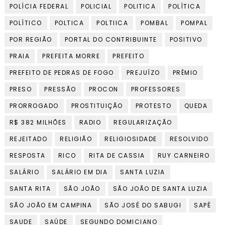
POLÍCIA FEDERAL
POLICIAL
POLITICA
POLÍTICA
POLÍTICO
POLTICA
POLTIICA
POMBAL
POMPAL
POR REGIÃO
PORTAL DO CONTRIBUINTE
POSITIVO
PRAIA
PREFEITA MORRE
PREFEITO
PREFEITO DE PEDRAS DE FOGO
PREJUÍZO
PRÊMIO
PRESO
PRESSÃO
PROCON
PROFESSORES
PRORROGADO
PROSTITUIÇÃO
PROTESTO
QUEDA
R$ 382 MILHÕES
RADIO
REGULARIZAÇÃO
REJEITADO
RELIGIÃO
RELIGIOSIDADE
RESOLVIDO
RESPOSTA
RICO
RITA DE CASSIA
RUY CARNEIRO
SALÁRIO
SALÁRIO EM DIA
SANTA LUZIA
SANTA RITA
SÃO JOÃO
SÃO JOÃO DE SANTA LUZIA
SÃO JOÃO EM CAMPINA
SÃO JOSÉ DO SABUGI
SAPÉ
SAUDE
SAÚDE
SEGUNDO DOMICIANO