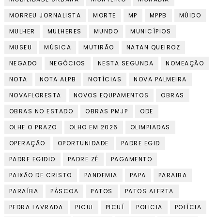
MORREU JORNALISTA
MORTE
MP
MPPB
MÚIDO
MULHER
MULHERES
MUNDO
MUNICÍPIOS
MUSEU
MÚSICA
MUTIRÃO
NATAN QUEIROZ
NEGADO
NEGÓCIOS
NESTA SEGUNDA
NOMEAÇÃO
NOTA
NOTA ALPB
NOTÍCIAS
NOVA PALMEIRA
NOVAFLORESTA
NOVOS EQUPAMENTOS
OBRAS
OBRAS NO ESTADO
OBRAS PMJP
ODE
OLHE O PRAZO
OLHO EM 2026
OLIMPIADAS
OPERAÇÃO
OPORTUNIDADE
PADRE EGID
PADRE EGIDIO
PADRE ZÉ
PAGAMENTO
PAIXÃO DE CRISTO
PANDEMIA
PAPA
PARAIBA
PARAÍBA
PÁSCOA
PATOS
PATOS ALERTA
PEDRA LAVRADA
PICUI
PICUÍ
POLICIA
POLÍCIA