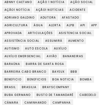
ABNNY CAETANO
AÇÃO 1 NOTÍCIA
AÇÃO SOCIAL
AÇÃO1 NOTÍCIA
AÇÃO1 NOTÍCIAS
ACIDENTE
ADRIANO GALDINO
ADUTORA
AFASTADO
AGRICULTURA
ÁGUA
ALERTA
ALPB
API
APP
APROVADA
ARTICULAÇÕES
ASISTENCIA SOCIAL
ASSISTÊNCIA SOCIAL
ASSUMIRÁ
AUMENTO
AUTISMO
AUTO ESCOLA
AUXÍLIO
AUXÍLIO EMERGENCIAL
AVIÃO
BANANEIRAS
BARAÚNA
BARRA DE SANTA ROSA
BARREIRA CABO BRANCO
BAYEUX
BBB
BENEFICIO
BENEFICIOS
BOA NOTICIA
BOMBA
BRASIL
BRASILIA
BRAYSCOMPANY
BUBA GERMANO
BUSTO DE TAMANDARÉ
CABEDELO
CÂMARA
CAMINHANDO
CAMPANHA