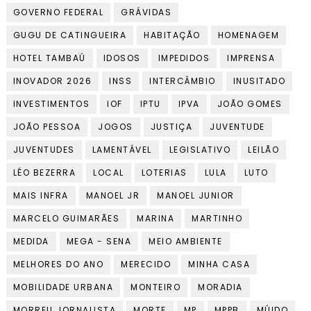
GOVERNO FEDERAL
GRÁVIDAS
GUGU DE CATINGUEIRA
HABITAÇÃO
HOMENAGEM
HOTEL TAMBAÚ
IDOSOS
IMPEDIDOS
IMPRENSA
INOVADOR 2026
INSS
INTERCÂMBIO
INUSITADO
INVESTIMENTOS
IOF
IPTU
IPVA
JOÃO GOMES
JOÃO PESSOA
JOGOS
JUSTIÇA
JUVENTUDE
JUVENTUDES
LAMENTÁVEL
LEGISLATIVO
LEILÃO
LÉO BEZERRA
LOCAL
LOTERIAS
LULA
LUTO
MAIS INFRA
MANOEL JR
MANOEL JUNIOR
MARCELO GUIMARÃES
MARINA
MARTINHO
MEDIDA
MEGA - SENA
MEIO AMBIENTE
MELHORES DO ANO
MERECIDO
MINHA CASA
MOBILIDADE URBANA
MONTEIRO
MORADIA
MORREU JORNALISTA
MORTE
MP
MPPB
MÚIDO