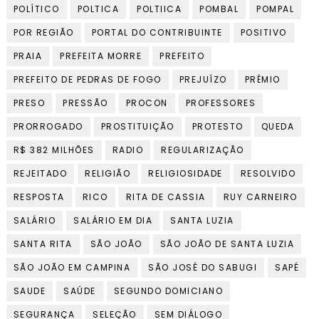
POLÍTICO
POLTICA
POLTIICA
POMBAL
POMPAL
POR REGIÃO
PORTAL DO CONTRIBUINTE
POSITIVO
PRAIA
PREFEITA MORRE
PREFEITO
PREFEITO DE PEDRAS DE FOGO
PREJUÍZO
PRÊMIO
PRESO
PRESSÃO
PROCON
PROFESSORES
PRORROGADO
PROSTITUIÇÃO
PROTESTO
QUEDA
R$ 382 MILHÕES
RADIO
REGULARIZAÇÃO
REJEITADO
RELIGIÃO
RELIGIOSIDADE
RESOLVIDO
RESPOSTA
RICO
RITA DE CASSIA
RUY CARNEIRO
SALÁRIO
SALÁRIO EM DIA
SANTA LUZIA
SANTA RITA
SÃO JOÃO
SÃO JOÃO DE SANTA LUZIA
SÃO JOÃO EM CAMPINA
SÃO JOSÉ DO SABUGI
SAPÉ
SAUDE
SAÚDE
SEGUNDO DOMICIANO
SEGURANÇA
SELEÇÃO
SEM DIÁLOGO