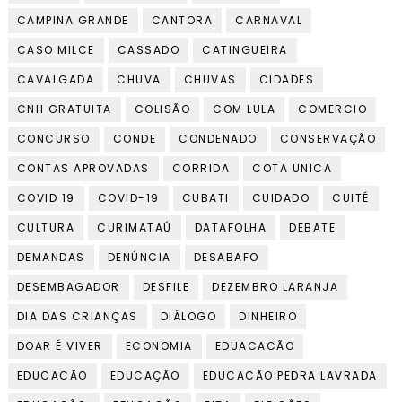
CAMPINA GRANDE
CANTORA
CARNAVAL
CASO MILCE
CASSADO
CATINGUEIRA
CAVALGADA
CHUVA
CHUVAS
CIDADES
CNH GRATUITA
COLISÃO
COM LULA
COMERCIO
CONCURSO
CONDE
CONDENADO
CONSERVAÇÃO
CONTAS APROVADAS
CORRIDA
COTA UNICA
COVID 19
COVID-19
CUBATI
CUIDADO
CUITÉ
CULTURA
CURIMATAÚ
DATAFOLHA
DEBATE
DEMANDAS
DENÚNCIA
DESABAFO
DESEMBAGADOR
DESFILE
DEZEMBRO LARANJA
DIA DAS CRIANÇAS
DIÁLOGO
DINHEIRO
DOAR É VIVER
ECONOMIA
EDUACACÃO
EDUCACÃO
EDUCAÇÃO
EDUCACÃO PEDRA LAVRADA