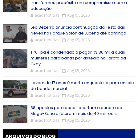
transformou propósito em compromisso com a
educação
acao1noticias
Aug 07, 2026
Leo Bezerra anuncia continuação da Festa das
Neves no Parque Solon de Lucena até domingo
acao1noticias
Aug 05, 2026
Tirullipa é condenado a pagar R$ 30 mil a duas
mulheres paraibanas por assédio na Farofa da
Gkay
acao1noticias
Aug 05, 2026
Jovem de 17 anos é morta enquanto ia para ensaio
de banda marcial
acao1noticias
Aug 05, 2026
38 apostas paraibanas acertam a quadra da
Mega-Sena e faturam mais de 40 mil reais
acao1noticias
Aug 05, 2026
ARQUIVOS DO BLOG