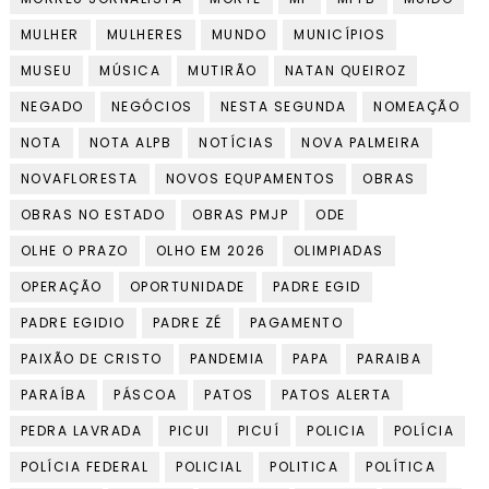
MULHER
MULHERES
MUNDO
MUNICÍPIOS
MUSEU
MÚSICA
MUTIRÃO
NATAN QUEIROZ
NEGADO
NEGÓCIOS
NESTA SEGUNDA
NOMEAÇÃO
NOTA
NOTA ALPB
NOTÍCIAS
NOVA PALMEIRA
NOVAFLORESTA
NOVOS EQUPAMENTOS
OBRAS
OBRAS NO ESTADO
OBRAS PMJP
ODE
OLHE O PRAZO
OLHO EM 2026
OLIMPIADAS
OPERAÇÃO
OPORTUNIDADE
PADRE EGID
PADRE EGIDIO
PADRE ZÉ
PAGAMENTO
PAIXÃO DE CRISTO
PANDEMIA
PAPA
PARAIBA
PARAÍBA
PÁSCOA
PATOS
PATOS ALERTA
PEDRA LAVRADA
PICUI
PICUÍ
POLICIA
POLÍCIA
POLÍCIA FEDERAL
POLICIAL
POLITICA
POLÍTICA