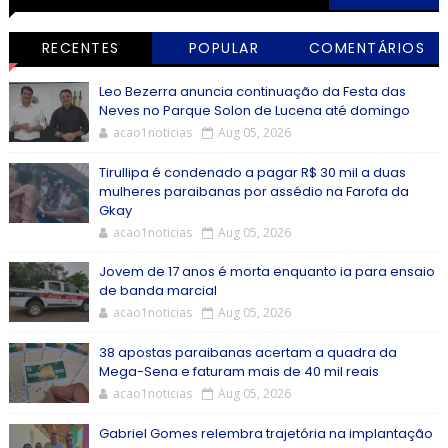
RECENTES
POPULAR
COMENTÁRIOS
Leo Bezerra anuncia continuação da Festa das
Neves no Parque Solon de Lucena até domingo
acao1noticias
Aug 05, 2026
Tirullipa é condenado a pagar R$ 30 mil a duas
mulheres paraibanas por assédio na Farofa da
Gkay
acao1noticias
Aug 05, 2026
Jovem de 17 anos é morta enquanto ia para ensaio
de banda marcial
acao1noticias
Aug 05, 2026
38 apostas paraibanas acertam a quadra da
Mega-Sena e faturam mais de 40 mil reais
acao1noticias
Aug 05, 2026
Gabriel Gomes relembra trajetória na implantação