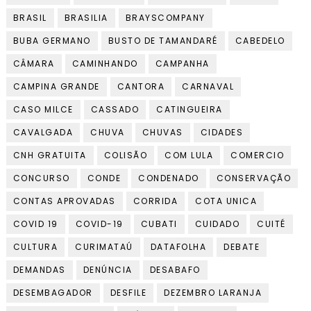
BRASIL
BRASILIA
BRAYSCOMPANY
BUBA GERMANO
BUSTO DE TAMANDARÉ
CABEDELO
CÂMARA
CAMINHANDO
CAMPANHA
CAMPINA GRANDE
CANTORA
CARNAVAL
CASO MILCE
CASSADO
CATINGUEIRA
CAVALGADA
CHUVA
CHUVAS
CIDADES
CNH GRATUITA
COLISÃO
COM LULA
COMERCIO
CONCURSO
CONDE
CONDENADO
CONSERVAÇÃO
CONTAS APROVADAS
CORRIDA
COTA UNICA
COVID 19
COVID-19
CUBATI
CUIDADO
CUITÉ
CULTURA
CURIMATAÚ
DATAFOLHA
DEBATE
DEMANDAS
DENÚNCIA
DESABAFO
DESEMBAGADOR
DESFILE
DEZEMBRO LARANJA