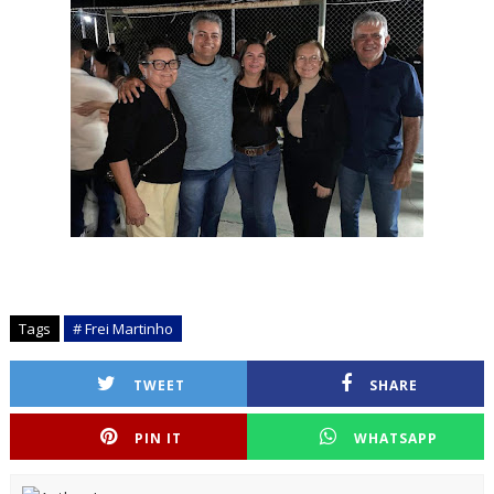
Tags
# Frei Martinho
TWEET
SHARE
PIN IT
WHATSAPP