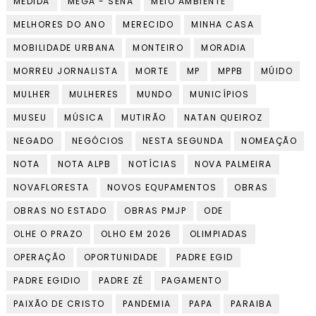
MEDIDA
MEGA - SENA
MEIO AMBIENTE
MELHORES DO ANO
MERECIDO
MINHA CASA
MOBILIDADE URBANA
MONTEIRO
MORADIA
MORREU JORNALISTA
MORTE
MP
MPPB
MÚIDO
MULHER
MULHERES
MUNDO
MUNICÍPIOS
MUSEU
MÚSICA
MUTIRÃO
NATAN QUEIROZ
NEGADO
NEGÓCIOS
NESTA SEGUNDA
NOMEAÇÃO
NOTA
NOTA ALPB
NOTÍCIAS
NOVA PALMEIRA
NOVAFLORESTA
NOVOS EQUPAMENTOS
OBRAS
OBRAS NO ESTADO
OBRAS PMJP
ODE
OLHE O PRAZO
OLHO EM 2026
OLIMPIADAS
OPERAÇÃO
OPORTUNIDADE
PADRE EGID
PADRE EGIDIO
PADRE ZÉ
PAGAMENTO
PAIXÃO DE CRISTO
PANDEMIA
PAPA
PARAIBA