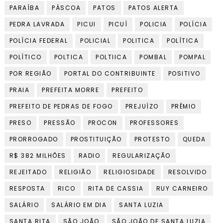
PARAÍBA
PÁSCOA
PATOS
PATOS ALERTA
PEDRA LAVRADA
PICUI
PICUÍ
POLICIA
POLÍCIA
POLÍCIA FEDERAL
POLICIAL
POLITICA
POLÍTICA
POLÍTICO
POLTICA
POLTIICA
POMBAL
POMPAL
POR REGIÃO
PORTAL DO CONTRIBUINTE
POSITIVO
PRAIA
PREFEITA MORRE
PREFEITO
PREFEITO DE PEDRAS DE FOGO
PREJUÍZO
PRÊMIO
PRESO
PRESSÃO
PROCON
PROFESSORES
PRORROGADO
PROSTITUIÇÃO
PROTESTO
QUEDA
R$ 382 MILHÕES
RADIO
REGULARIZAÇÃO
REJEITADO
RELIGIÃO
RELIGIOSIDADE
RESOLVIDO
RESPOSTA
RICO
RITA DE CASSIA
RUY CARNEIRO
SALÁRIO
SALÁRIO EM DIA
SANTA LUZIA
SANTA RITA
SÃO JOÃO
SÃO JOÃO DE SANTA LUZIA