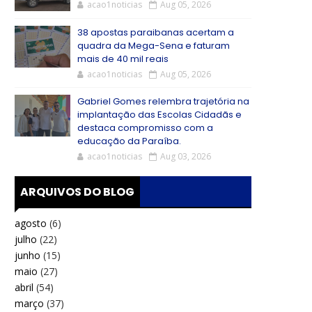
acao1noticias
Aug 05, 2026
38 apostas paraibanas acertam a
quadra da Mega-Sena e faturam
mais de 40 mil reais
acao1noticias
Aug 05, 2026
Gabriel Gomes relembra trajetória na
implantação das Escolas Cidadãs e
destaca compromisso com a
educação da Paraíba.
acao1noticias
Aug 03, 2026
ARQUIVOS DO BLOG
agosto
(6)
julho
(22)
junho
(15)
maio
(27)
abril
(54)
março
(37)