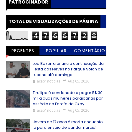
PATROCINADOR
TOTAL DE VISUALIZAÇÕES DE PÁGINA
4
7
6
6
7
2
8
RECENTES
POPULAR
COMENTÁRIO
S
Leo Bezerra anuncia continuação da
Festa das Neves no Parque Solon de
Lucena até domingo
acao1noticias
Aug 05, 2026
Tirullipa é condenado a pagar R$ 30
mil a duas mulheres paraibanas por
assédio na Farofa da Gkay
acao1noticias
Aug 05, 2026
Jovem de 17 anos é morta enquanto
ia para ensaio de banda marcial