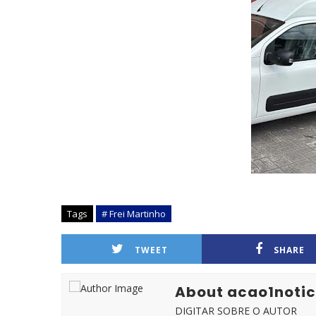
Tags
# Frei Martinho
TWEET
SHARE
About acao1notic
DIGITAR SOBRE O AUTOR