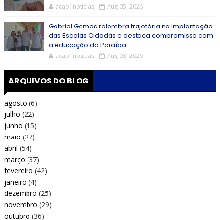
acao1noticias
Aug 05, 2026
Gabriel Gomes relembra trajetória na implantação
das Escolas Cidadãs e destaca compromisso com
a educação da Paraíba.
acao1noticias
Aug 03, 2026
ARQUIVOS DO BLOG
agosto
(6)
julho
(22)
junho
(15)
maio
(27)
abril
(54)
março
(37)
fevereiro
(42)
janeiro
(4)
dezembro
(25)
novembro
(29)
outubro
(36)