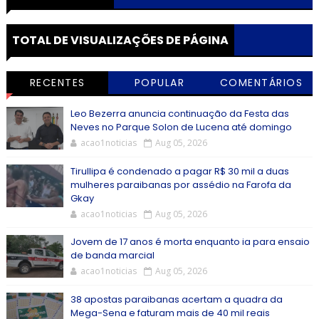
TOTAL DE VISUALIZAÇÕES DE PÁGINA
RECENTES
POPULAR
COMENTÁRIOS
Leo Bezerra anuncia continuação da Festa das
Neves no Parque Solon de Lucena até domingo
acao1noticias
Aug 05, 2026
Tirullipa é condenado a pagar R$ 30 mil a duas
mulheres paraibanas por assédio na Farofa da
Gkay
acao1noticias
Aug 05, 2026
Jovem de 17 anos é morta enquanto ia para ensaio
de banda marcial
acao1noticias
Aug 05, 2026
38 apostas paraibanas acertam a quadra da
Mega-Sena e faturam mais de 40 mil reais