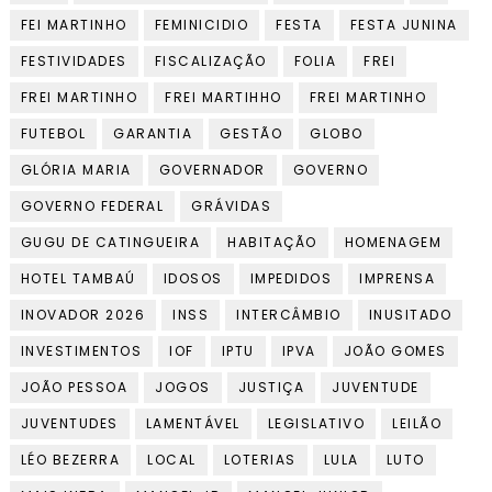
FEI MARTINHO
FEMINICIDIO
FESTA
FESTA JUNINA
FESTIVIDADES
FISCALIZAÇÃO
FOLIA
FREI
FREI MARTINHO
FREI MARTIHHO
FREI MARTINHO
FUTEBOL
GARANTIA
GESTÃO
GLOBO
GLÓRIA MARIA
GOVERNADOR
GOVERNO
GOVERNO FEDERAL
GRÁVIDAS
GUGU DE CATINGUEIRA
HABITAÇÃO
HOMENAGEM
HOTEL TAMBAÚ
IDOSOS
IMPEDIDOS
IMPRENSA
INOVADOR 2026
INSS
INTERCÂMBIO
INUSITADO
INVESTIMENTOS
IOF
IPTU
IPVA
JOÃO GOMES
JOÃO PESSOA
JOGOS
JUSTIÇA
JUVENTUDE
JUVENTUDES
LAMENTÁVEL
LEGISLATIVO
LEILÃO
LÉO BEZERRA
LOCAL
LOTERIAS
LULA
LUTO