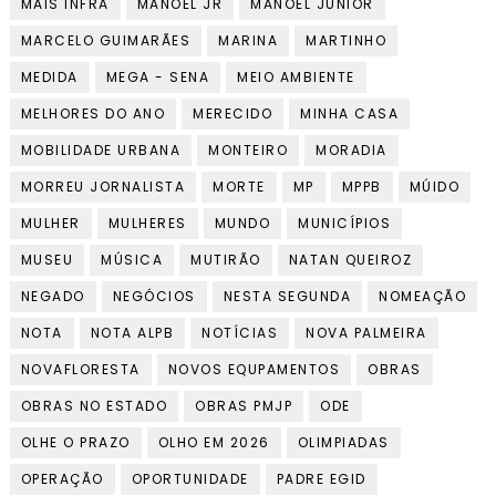
MAIS INFRA
MANOEL JR
MANOEL JUNIOR
MARCELO GUIMARÃES
MARINA
MARTINHO
MEDIDA
MEGA - SENA
MEIO AMBIENTE
MELHORES DO ANO
MERECIDO
MINHA CASA
MOBILIDADE URBANA
MONTEIRO
MORADIA
MORREU JORNALISTA
MORTE
MP
MPPB
MÚIDO
MULHER
MULHERES
MUNDO
MUNICÍPIOS
MUSEU
MÚSICA
MUTIRÃO
NATAN QUEIROZ
NEGADO
NEGÓCIOS
NESTA SEGUNDA
NOMEAÇÃO
NOTA
NOTA ALPB
NOTÍCIAS
NOVA PALMEIRA
NOVAFLORESTA
NOVOS EQUPAMENTOS
OBRAS
OBRAS NO ESTADO
OBRAS PMJP
ODE
OLHE O PRAZO
OLHO EM 2026
OLIMPIADAS
OPERAÇÃO
OPORTUNIDADE
PADRE EGID