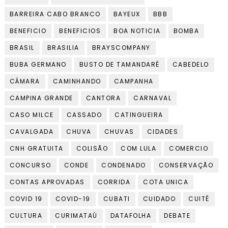
BARREIRA CABO BRANCO
BAYEUX
BBB
BENEFICIO
BENEFICIOS
BOA NOTICIA
BOMBA
BRASIL
BRASILIA
BRAYSCOMPANY
BUBA GERMANO
BUSTO DE TAMANDARÉ
CABEDELO
CÂMARA
CAMINHANDO
CAMPANHA
CAMPINA GRANDE
CANTORA
CARNAVAL
CASO MILCE
CASSADO
CATINGUEIRA
CAVALGADA
CHUVA
CHUVAS
CIDADES
CNH GRATUITA
COLISÃO
COM LULA
COMERCIO
CONCURSO
CONDE
CONDENADO
CONSERVAÇÃO
CONTAS APROVADAS
CORRIDA
COTA UNICA
COVID 19
COVID-19
CUBATI
CUIDADO
CUITÉ
CULTURA
CURIMATAÚ
DATAFOLHA
DEBATE