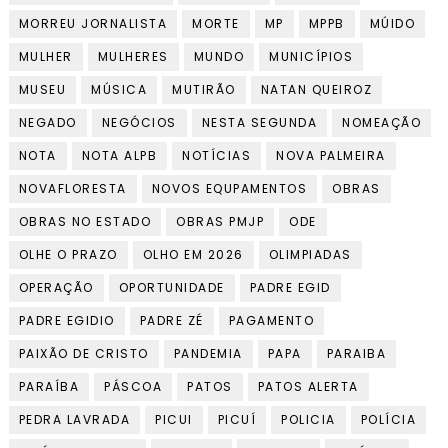
MORREU JORNALISTA
MORTE
MP
MPPB
MÚIDO
MULHER
MULHERES
MUNDO
MUNICÍPIOS
MUSEU
MÚSICA
MUTIRÃO
NATAN QUEIROZ
NEGADO
NEGÓCIOS
NESTA SEGUNDA
NOMEAÇÃO
NOTA
NOTA ALPB
NOTÍCIAS
NOVA PALMEIRA
NOVAFLORESTA
NOVOS EQUPAMENTOS
OBRAS
OBRAS NO ESTADO
OBRAS PMJP
ODE
OLHE O PRAZO
OLHO EM 2026
OLIMPIADAS
OPERAÇÃO
OPORTUNIDADE
PADRE EGID
PADRE EGIDIO
PADRE ZÉ
PAGAMENTO
PAIXÃO DE CRISTO
PANDEMIA
PAPA
PARAIBA
PARAÍBA
PÁSCOA
PATOS
PATOS ALERTA
PEDRA LAVRADA
PICUI
PICUÍ
POLICIA
POLÍCIA