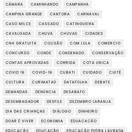
CÂMARA
CAMINHANDO
CAMPANHA
CAMPINA GRANDE
CANTORA
CARNAVAL
CASO MILCE
CASSADO
CATINGUEIRA
CAVALGADA
CHUVA
CHUVAS
CIDADES
CNH GRATUITA
COLISÃO
COM LULA
COMERCIO
CONCURSO
CONDE
CONDENADO
CONSERVAÇÃO
CONTAS APROVADAS
CORRIDA
COTA UNICA
COVID 19
COVID-19
CUBATI
CUIDADO
CUITÉ
CULTURA
CURIMATAÚ
DATAFOLHA
DEBATE
DEMANDAS
DENÚNCIA
DESABAFO
DESEMBAGADOR
DESFILE
DEZEMBRO LARANJA
DIA DAS CRIANÇAS
DIÁLOGO
DINHEIRO
DOAR É VIVER
ECONOMIA
EDUACACÃO
EDUCACÃO
EDUCAÇÃO
EDUCACÃO PEDRA LAVRADA