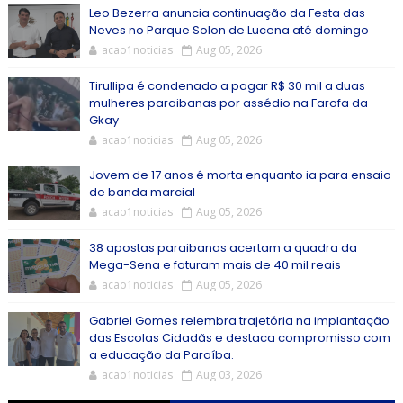
Leo Bezerra anuncia continuação da Festa das
Neves no Parque Solon de Lucena até domingo
acao1noticias
Aug 05, 2026
Tirullipa é condenado a pagar R$ 30 mil a duas
mulheres paraibanas por assédio na Farofa da
Gkay
acao1noticias
Aug 05, 2026
Jovem de 17 anos é morta enquanto ia para ensaio
de banda marcial
acao1noticias
Aug 05, 2026
38 apostas paraibanas acertam a quadra da
Mega-Sena e faturam mais de 40 mil reais
acao1noticias
Aug 05, 2026
Gabriel Gomes relembra trajetória na implantação
das Escolas Cidadãs e destaca compromisso com
a educação da Paraíba.
acao1noticias
Aug 03, 2026