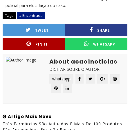
policial para elucidação do caso.
Tags
# Encontrada
TWEET
SHARE
PIN IT
WHATSAPP
About acao1noticias
DIGITAR SOBRE O AUTOR
whatsapp
Artigo Mais Novo
Três Farmárcias São Autuadas E Mais De 100 Produtos
São Apreendidos Em João Pessoa