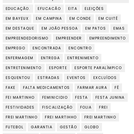
EDUCAÇÃO.
EFUCACÃO
EITA
ELEIÇÕES
EM BAYEUX
EM CAMPINA
EM CONDE
EM CUITÉ
EM DESTAQUE
EM JOÃO PESSOA
EM PATOS
EMAS
EMPREENDEDORISMO
EMPREENDER
EMPREENDIMENTO
EMPREGO
ENCONTRADA
ENCONTRO
ENFERMAGEM
ENTREGA
ENTRENIMENTO
ENTRETENIMENTO
ESPORTE
ESPORTE PARALÍMPICO
ESQUENTOU
ESTRADAS
EVENTOS
EXCLUÍDOS
FAKE
FALTA MEDICAMENTOS
FARMAR AURA
FÉ
FEI MARTINHO
FEMINICIDIO
FESTA
FESTA JUNINA
FESTIVIDADES
FISCALIZAÇÃO
FOLIA
FREI
FREI MARTINHO
FREI MARTIHHO
FREI MARTINHO
FUTEBOL
GARANTIA
GESTÃO
GLOBO