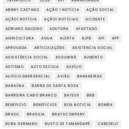
“INVERÍDICO”
2026
6X1
ABANDONADA
ABNNY CAETANO
AÇÃO 1 NOTÍCIA
AÇÃO SOCIAL
AÇÃO1 NOTÍCIA
AÇÃO1 NOTÍCIAS
ACIDENTE
ADRIANO GALDINO
ADUTORA
AFASTADO
AGRICULTURA
ÁGUA
ALERTA
ALPB
API
APP
APROVADA
ARTICULAÇÕES
ASISTENCIA SOCIAL
ASSISTÊNCIA SOCIAL
ASSUMIRÁ
AUMENTO
AUTISMO
AUTO ESCOLA
AUXÍLIO
AUXÍLIO EMERGENCIAL
AVIÃO
BANANEIRAS
BARAÚNA
BARRA DE SANTA ROSA
BARREIRA CABO BRANCO
BAYEUX
BBB
BENEFICIO
BENEFICIOS
BOA NOTICIA
BOMBA
BRASIL
BRASILIA
BRAYSCOMPANY
BUBA GERMANO
BUSTO DE TAMANDARÉ
CABEDELO