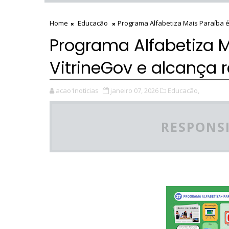
Home
Educacão
Programa Alfabetiza Mais Paraíba 
Programa Alfabetiza 
VitrineGov e alcança
acao1noticias
janeiro 07, 2026
Educacão,
RESPONSI