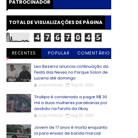
PATROCINADOR
TOTAL DE VISUALIZAÇÕES DE PÁGINA
4
7
6
7
0
4
5
RECENTES
POPULAR
COMENTÁRIO
S
Leo Bezerra anuncia continuação da
Festa das Neves no Parque Solon de
Lucena até domingo
acao1noticias
Aug 05, 2026
Tirullipa é condenado a pagar R$ 30
mil a duas mulheres paraibanas por
assédio na Farofa da Gkay
acao1noticias
Aug 05, 2026
Jovem de 17 anos é morta enquanto
ia para ensaio de banda marcial