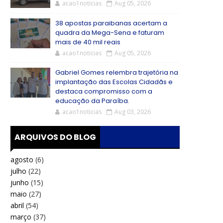
acao1noticias
Aug 05, 2026
38 apostas paraibanas acertam a
quadra da Mega-Sena e faturam
mais de 40 mil reais
acao1noticias
Aug 05, 2026
Gabriel Gomes relembra trajetória na
implantação das Escolas Cidadãs e
destaca compromisso com a
educação da Paraíba.
acao1noticias
Aug 03, 2026
ARQUIVOS DO BLOG
agosto
(6)
julho
(22)
junho
(15)
maio
(27)
abril
(54)
março
(37)