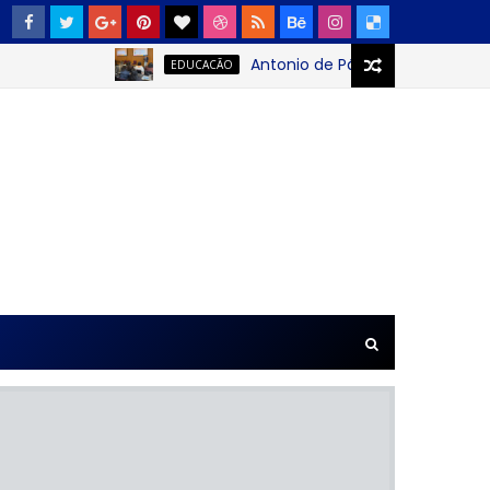
Antonio de Pádua Sobrinho: o jove
EDUCACÃO