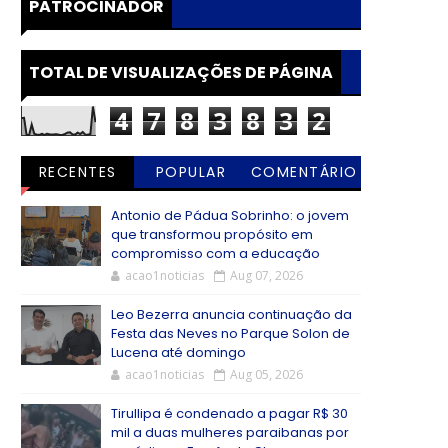
PATROCINADOR
TOTAL DE VISUALIZAÇÕES DE PÁGINA
4
7
8
3
8
3
2
RECENTES
POPULAR
COMENTÁRIO
S
Antonio de Pádua Sobrinho: o jovem
que transformou propósito em
compromisso com a educação
acao1noticias
Aug 07, 2026
Leo Bezerra anuncia continuação da
Festa das Neves no Parque Solon de
Lucena até domingo
acao1noticias
Aug 05, 2026
Tirullipa é condenado a pagar R$ 30
mil a duas mulheres paraibanas por