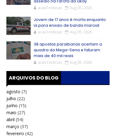
assédio na Farofa da Gkay
acao1noticias
Aug 05, 2026
Jovem de 17 anos é morta enquanto
ia para ensaio de banda marcial
acao1noticias
Aug 05, 2026
38 apostas paraibanas acertam a
quadra da Mega-Sena e faturam
mais de 40 mil reais
acao1noticias
Aug 05, 2026
ARQUIVOS DO BLOG
agosto
(7)
julho
(22)
junho
(15)
maio
(27)
abril
(54)
março
(37)
fevereiro
(42)