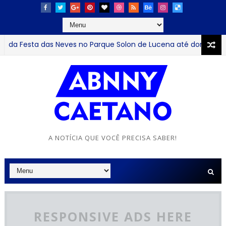
 Festa das Neves no Parque Solon de Lucena até domingo
J
A NOTÍCIA QUE VOCÊ PRECISA SABER!
RESPONSIVE ADS HERE