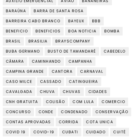
AUXÍLIO EMERGENCIAL
AVIÃO
BANANEIRAS
BARAÚNA
BARRA DE SANTA ROSA
BARREIRA CABO BRANCO
BAYEUX
BBB
BENEFICIO
BENEFICIOS
BOA NOTICIA
BOMBA
BRASIL
BRASILIA
BRAYSCOMPANY
BUBA GERMANO
BUSTO DE TAMANDARÉ
CABEDELO
CÂMARA
CAMINHANDO
CAMPANHA
CAMPINA GRANDE
CANTORA
CARNAVAL
CASO MILCE
CASSADO
CATINGUEIRA
CAVALGADA
CHUVA
CHUVAS
CIDADES
CNH GRATUITA
COLISÃO
COM LULA
COMERCIO
CONCURSO
CONDE
CONDENADO
CONSERVAÇÃO
CONTAS APROVADAS
CORRIDA
COTA UNICA
COVID 19
COVID-19
CUBATI
CUIDADO
CUITÉ