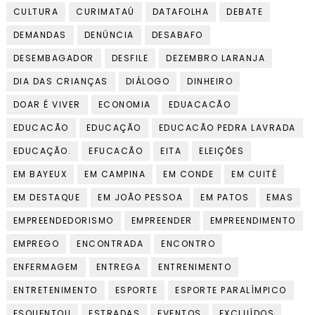
CULTURA
CURIMATAÚ
DATAFOLHA
DEBATE
DEMANDAS
DENÚNCIA
DESABAFO
DESEMBAGADOR
DESFILE
DEZEMBRO LARANJA
DIA DAS CRIANÇAS
DIÁLOGO
DINHEIRO
DOAR É VIVER
ECONOMIA
EDUACACÃO
EDUCACÃO
EDUCAÇÃO
EDUCACÃO PEDRA LAVRADA
EDUCAÇÃO.
EFUCACÃO
EITA
ELEIÇÕES
EM BAYEUX
EM CAMPINA
EM CONDE
EM CUITÉ
EM DESTAQUE
EM JOÃO PESSOA
EM PATOS
EMAS
EMPREENDEDORISMO
EMPREENDER
EMPREENDIMENTO
EMPREGO
ENCONTRADA
ENCONTRO
ENFERMAGEM
ENTREGA
ENTRENIMENTO
ENTRETENIMENTO
ESPORTE
ESPORTE PARALÍMPICO
ESQUENTOU
ESTRADAS
EVENTOS
EXCLUÍDOS