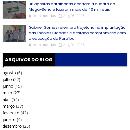
38 apostas paraibanas acertam a quadra da
Mega-Sena e faturam mais de 40 mil reais
acao1noticias
Aug 05, 2026
Gabriel Gomes relembra trajetória na implantação
das Escolas Cidadãs e destaca compromisso com
a educação da Paraíba.
acao1noticias
Aug 03, 2026
ARQUIVOS DO BLOG
agosto
(6)
julho
(22)
junho
(15)
maio
(27)
abril
(54)
março
(37)
fevereiro
(42)
janeiro
(4)
dezembro
(25)