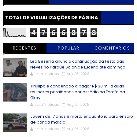
TOTAL DE VISUALIZAÇÕES DE PÁGINA
4
7
6
6
8
7
8
RECENTES
POPULAR
COMENTÁRIOS
Leo Bezerra anuncia continuação da Festa das
Neves no Parque Solon de Lucena até domingo
acao1noticias
Aug 05, 2026
Tirullipa é condenado a pagar R$ 30 mil a duas
mulheres paraibanas por assédio na Farofa da
Gkay
acao1noticias
Aug 05, 2026
Jovem de 17 anos é morta enquanto ia para ensaio
de banda marcial
acao1noticias
Aug 05, 2026