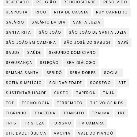
REJEITADO
RELIGIÃO
RELIGIOSIDADE
RESOLVIDO
RESPOSTA
RICO
RITA DE CASSIA
RUY CARNEIRO
SALÁRIO
SALÁRIO EM DIA
SANTA LUZIA
SANTA RITA
SÃO JOÃO
SÃO JOÃO DE SANTA LUZIA
SÃO JOÃO EM CAMPINA
SÃO JOSÉ DO SABUGI
SAPÉ
SAUDE
SAÚDE
SEGUNDO DOMICIANO
SEGURANÇA
SELEÇÃO
SEM DIÁLOGO
SEMANA SANTA
SERIDÓ
SERVIDORES
SOCIAL
SOFIA SIMPLÍCIO
SOLIDARIEDADE
SOSSEGO
STF
SUSTENTABILIDADE
SUSTO
TAPEROÁ
TAUÁ
TCE
TECNOLOGIA
TERREMOTO
THE VOICE KIDS
TIGRINHO
TRAGÉDIA
TRÂNSITO
TRAUMA
TRE
TRF5
TRISTEZA
TURISMO
TV CÂMARA
UTILIDADE PÚBLICA
VACINA
VALE DO PIANCÓ