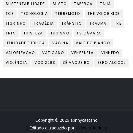
SUSTENTABILIDADE
SUSTO
TAPEROÁ
TAUÁ
TCE
TECNOLOGIA
TERREMOTO
THE VOICE KIDS
TIGRINHO
TRAGÉDIA
TRÂNSITO
TRAUMA
TRE
TRF5
TRISTEZA
TURISMO
TV CÂMARA
UTILIDADE PÚBLICA
VACINA
VALE DO PIANCÓ
VALORIZAÇÃO
VATICANO
VENEZUELA
VINHEDO
VIOLÊNCIA
VOO 2283
ZÉ VAQUEIRO
ZERO ALCOOL
Copyright ©
2026
abnnycaetano
| Editado e traduzido por:
Wânder Rudney