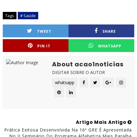
Tags
# Saúde
TWEET
SHARE
PIN IT
WHATSAPP
About acao1noticias
DIGITAR SOBRE O AUTOR
whatsapp
Artigo Mais Antigo
Prática Exitosa Desenvolvida Na 16ª GRE É Apresentada
No II Seminário Do Programa Alfabetiza Mais Paraíba