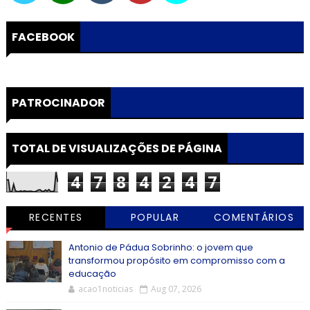
FACEBOOK
PATROCINADOR
TOTAL DE VISUALIZAÇÕES DE PÁGINA
4
7
8
4
2
4
7
RECENTES
POPULAR
COMENTÁRIOS
Antonio de Pádua Sobrinho: o jovem que
transformou propósito em compromisso com a
educação
acao1noticias
Aug 07, 2026