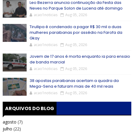
Leo Bezerra anuncia continuação da Festa das
Neves no Parque Solon de Lucena até domingo
acao1noticias
Aug 05, 2026
Tirullipa é condenado a pagar R$ 30 mil a duas
mulheres paraibanas por assédio na Farofa da
Gkay
acao1noticias
Aug 05, 2026
Jovem de 17 anos é morta enquanto ia para ensaio
de banda marcial
acao1noticias
Aug 05, 2026
38 apostas paraibanas acertam a quadra da
Mega-Sena e faturam mais de 40 mil reais
acao1noticias
Aug 05, 2026
ARQUIVOS DO BLOG
agosto
(7)
julho
(22)