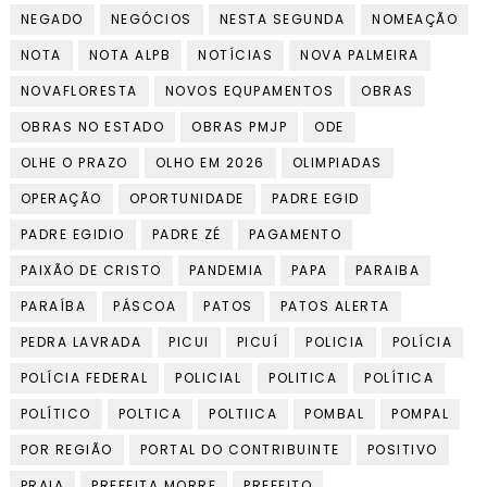
NEGADO
NEGÓCIOS
NESTA SEGUNDA
NOMEAÇÃO
NOTA
NOTA ALPB
NOTÍCIAS
NOVA PALMEIRA
NOVAFLORESTA
NOVOS EQUPAMENTOS
OBRAS
OBRAS NO ESTADO
OBRAS PMJP
ODE
OLHE O PRAZO
OLHO EM 2026
OLIMPIADAS
OPERAÇÃO
OPORTUNIDADE
PADRE EGID
PADRE EGIDIO
PADRE ZÉ
PAGAMENTO
PAIXÃO DE CRISTO
PANDEMIA
PAPA
PARAIBA
PARAÍBA
PÁSCOA
PATOS
PATOS ALERTA
PEDRA LAVRADA
PICUI
PICUÍ
POLICIA
POLÍCIA
POLÍCIA FEDERAL
POLICIAL
POLITICA
POLÍTICA
POLÍTICO
POLTICA
POLTIICA
POMBAL
POMPAL
POR REGIÃO
PORTAL DO CONTRIBUINTE
POSITIVO
PRAIA
PREFEITA MORRE
PREFEITO