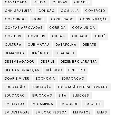
CAVALGADA
CHUVA
CHUVAS
CIDADES
CNH GRATUITA
COLISÃO
COM LULA
COMERCIO
CONCURSO
CONDE
CONDENADO
CONSERVAÇÃO
CONTAS APROVADAS
CORRIDA
COTA UNICA
COVID 19
COVID-19
CUBATI
CUIDADO
CUITÉ
CULTURA
CURIMATAÚ
DATAFOLHA
DEBATE
DEMANDAS
DENÚNCIA
DESABAFO
DESEMBAGADOR
DESFILE
DEZEMBRO LARANJA
DIA DAS CRIANÇAS
DIÁLOGO
DINHEIRO
DOAR É VIVER
ECONOMIA
EDUACACÃO
EDUCACÃO
EDUCAÇÃO
EDUCACÃO PEDRA LAVRADA
EDUCAÇÃO.
EFUCACÃO
EITA
ELEIÇÕES
EM BAYEUX
EM CAMPINA
EM CONDE
EM CUITÉ
EM DESTAQUE
EM JOÃO PESSOA
EM PATOS
EMAS