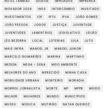
HOTEL TAMBAÚ
IDOSOS
IMPEDIDOS
IMPRENSA
INOVADOR 2026
INSS
INTERCÂMBIO
INUSITADO
INVESTIMENTOS
IOF
IPTU
IPVA
JOÃO GOMES
JOÃO PESSOA
JOGOS
JUSTIÇA
JUVENTUDE
JUVENTUDES
LAMENTÁVEL
LEGISLATIVO
LEILÃO
LÉO BEZERRA
LOCAL
LOTERIAS
LULA
LUTO
MAIS INFRA
MANOEL JR
MANOEL JUNIOR
MARCELO GUIMARÃES
MARINA
MARTINHO
MEDIDA
MEGA - SENA
MEIO AMBIENTE
MELHORES DO ANO
MERECIDO
MINHA CASA
MOBILIDADE URBANA
MONTEIRO
MORADIA
MORREU JORNALISTA
MORTE
MP
MPPB
MÚIDO
MULHER
MULHERES
MUNDO
MUNICÍPIOS
MUSEU
MÚSICA
MUTIRÃO
NATAN QUEIROZ