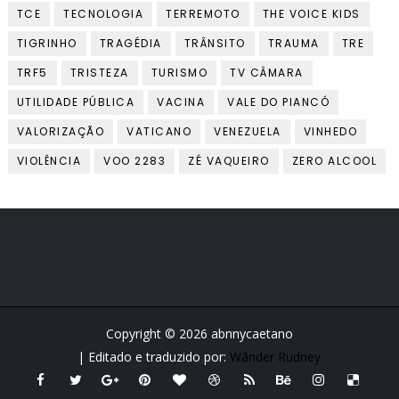
TCE
TECNOLOGIA
TERREMOTO
THE VOICE KIDS
TIGRINHO
TRAGÉDIA
TRÂNSITO
TRAUMA
TRE
TRF5
TRISTEZA
TURISMO
TV CÂMARA
UTILIDADE PÚBLICA
VACINA
VALE DO PIANCÓ
VALORIZAÇÃO
VATICANO
VENEZUELA
VINHEDO
VIOLÊNCIA
VOO 2283
ZÉ VAQUEIRO
ZERO ALCOOL
Copyright ©
2026
abnnycaetano
| Editado e traduzido por:
Wânder Rudney