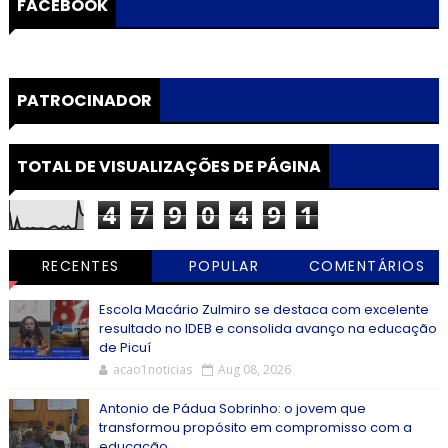
FACEBOOK
PATROCINADOR
TOTAL DE VISUALIZAÇÕES DE PÁGINA
4
7
9
0
4
9
1
RECENTES
POPULAR
COMENTÁRIOS
Escola Macário Zulmiro se destaca com excelente
resultado no IDEB e consolida avanço na educação
de Picuí
acao1noticias
Aug 08, 2026
Antonio de Pádua Sobrinho: o jovem que
transformou propósito em compromisso com a
educação