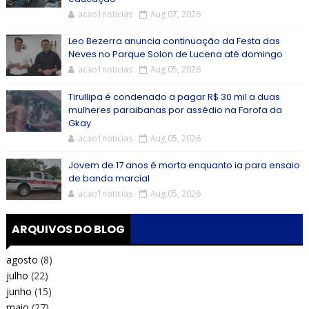
acao1noticias
Aug 07, 2026
Leo Bezerra anuncia continuação da Festa das
Neves no Parque Solon de Lucena até domingo
acao1noticias
Aug 05, 2026
Tirullipa é condenado a pagar R$ 30 mil a duas
mulheres paraibanas por assédio na Farofa da
Gkay
acao1noticias
Aug 05, 2026
Jovem de 17 anos é morta enquanto ia para ensaio
de banda marcial
acao1noticias
Aug 05, 2026
ARQUIVOS DO BLOG
agosto
(8)
julho
(22)
junho
(15)
maio
(27)