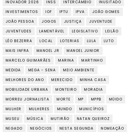
INOVADOR 2026
INSS
INTERCÂMBIO
INUSITADO
INVESTIMENTOS
IOF
IPTU
IPVA
JOÃO GOMES
JOÃO PESSOA
JOGOS
JUSTIÇA
JUVENTUDE
JUVENTUDES
LAMENTÁVEL
LEGISLATIVO
LEILÃO
LÉO BEZERRA
LOCAL
LOTERIAS
LULA
LUTO
MAIS INFRA
MANOEL JR
MANOEL JUNIOR
MARCELO GUIMARÃES
MARINA
MARTINHO
MEDIDA
MEGA - SENA
MEIO AMBIENTE
MELHORES DO ANO
MERECIDO
MINHA CASA
MOBILIDADE URBANA
MONTEIRO
MORADIA
MORREU JORNALISTA
MORTE
MP
MPPB
MÚIDO
MULHER
MULHERES
MUNDO
MUNICÍPIOS
MUSEU
MÚSICA
MUTIRÃO
NATAN QUEIROZ
NEGADO
NEGÓCIOS
NESTA SEGUNDA
NOMEAÇÃO