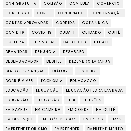
CNH GRATUITA
COLISÃO
COM LULA
COMERCIO
CONCURSO
CONDE
CONDENADO
CONSERVAÇÃO
CONTAS APROVADAS
CORRIDA
COTA UNICA
COVID 19
COVID-19
CUBATI
CUIDADO
CUITÉ
CULTURA
CURIMATAÚ
DATAFOLHA
DEBATE
DEMANDAS
DENÚNCIA
DESABAFO
DESEMBAGADOR
DESFILE
DEZEMBRO LARANJA
DIA DAS CRIANÇAS
DIÁLOGO
DINHEIRO
DOAR É VIVER
ECONOMIA
EDUACACÃO
EDUCACÃO
EDUCAÇÃO
EDUCACÃO PEDRA LAVRADA
EDUCAÇÃO.
EFUCACÃO
EITA
ELEIÇÕES
EM BAYEUX
EM CAMPINA
EM CONDE
EM CUITÉ
EM DESTAQUE
EM JOÃO PESSOA
EM PATOS
EMAS
EMPREENDEDORISMO
EMPREENDER
EMPREENDIMENTO