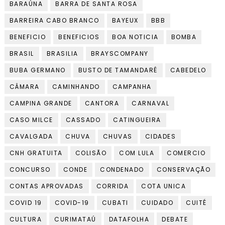
BARAÚNA
BARRA DE SANTA ROSA
BARREIRA CABO BRANCO
BAYEUX
BBB
BENEFICIO
BENEFICIOS
BOA NOTICIA
BOMBA
BRASIL
BRASILIA
BRAYSCOMPANY
BUBA GERMANO
BUSTO DE TAMANDARÉ
CABEDELO
CÂMARA
CAMINHANDO
CAMPANHA
CAMPINA GRANDE
CANTORA
CARNAVAL
CASO MILCE
CASSADO
CATINGUEIRA
CAVALGADA
CHUVA
CHUVAS
CIDADES
CNH GRATUITA
COLISÃO
COM LULA
COMERCIO
CONCURSO
CONDE
CONDENADO
CONSERVAÇÃO
CONTAS APROVADAS
CORRIDA
COTA UNICA
COVID 19
COVID-19
CUBATI
CUIDADO
CUITÉ
CULTURA
CURIMATAÚ
DATAFOLHA
DEBATE