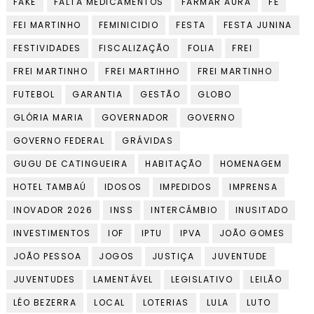
FAKE
FALTA MEDICAMENTOS
FARMAR AURA
FÉ
FEI MARTINHO
FEMINICIDIO
FESTA
FESTA JUNINA
FESTIVIDADES
FISCALIZAÇÃO
FOLIA
FREI
FREI MARTINHO
FREI MARTIHHO
FREI MARTINHO
FUTEBOL
GARANTIA
GESTÃO
GLOBO
GLÓRIA MARIA
GOVERNADOR
GOVERNO
GOVERNO FEDERAL
GRÁVIDAS
GUGU DE CATINGUEIRA
HABITAÇÃO
HOMENAGEM
HOTEL TAMBAÚ
IDOSOS
IMPEDIDOS
IMPRENSA
INOVADOR 2026
INSS
INTERCÂMBIO
INUSITADO
INVESTIMENTOS
IOF
IPTU
IPVA
JOÃO GOMES
JOÃO PESSOA
JOGOS
JUSTIÇA
JUVENTUDE
JUVENTUDES
LAMENTÁVEL
LEGISLATIVO
LEILÃO
LÉO BEZERRA
LOCAL
LOTERIAS
LULA
LUTO