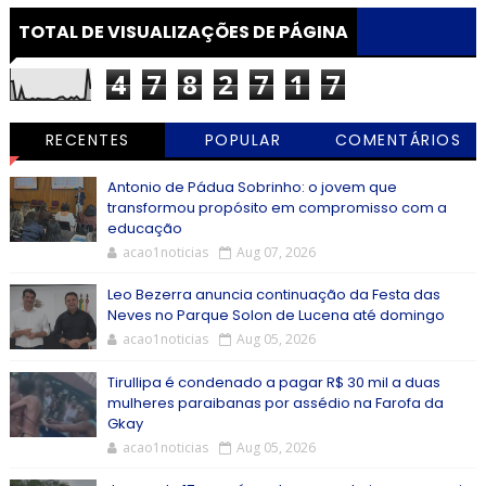
TOTAL DE VISUALIZAÇÕES DE PÁGINA
4
7
8
2
7
1
7
RECENTES
POPULAR
COMENTÁRIOS
Antonio de Pádua Sobrinho: o jovem que
transformou propósito em compromisso com a
educação
acao1noticias
Aug 07, 2026
Leo Bezerra anuncia continuação da Festa das
Neves no Parque Solon de Lucena até domingo
acao1noticias
Aug 05, 2026
Tirullipa é condenado a pagar R$ 30 mil a duas
mulheres paraibanas por assédio na Farofa da
Gkay
acao1noticias
Aug 05, 2026