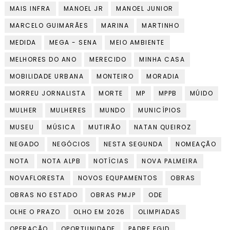
MAIS INFRA
MANOEL JR
MANOEL JUNIOR
MARCELO GUIMARÃES
MARINA
MARTINHO
MEDIDA
MEGA - SENA
MEIO AMBIENTE
MELHORES DO ANO
MERECIDO
MINHA CASA
MOBILIDADE URBANA
MONTEIRO
MORADIA
MORREU JORNALISTA
MORTE
MP
MPPB
MÚIDO
MULHER
MULHERES
MUNDO
MUNICÍPIOS
MUSEU
MÚSICA
MUTIRÃO
NATAN QUEIROZ
NEGADO
NEGÓCIOS
NESTA SEGUNDA
NOMEAÇÃO
NOTA
NOTA ALPB
NOTÍCIAS
NOVA PALMEIRA
NOVAFLORESTA
NOVOS EQUPAMENTOS
OBRAS
OBRAS NO ESTADO
OBRAS PMJP
ODE
OLHE O PRAZO
OLHO EM 2026
OLIMPIADAS
OPERAÇÃO
OPORTUNIDADE
PADRE EGID