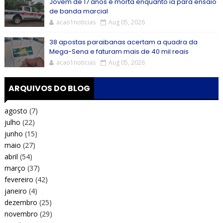
Jovem de 17 anos é morta enquanto ia para ensaio
de banda marcial
acao1noticias
Aug 05, 2026
38 apostas paraibanas acertam a quadra da
Mega-Sena e faturam mais de 40 mil reais
acao1noticias
Aug 05, 2026
ARQUIVOS DO BLOG
agosto
(7)
julho
(22)
junho
(15)
maio
(27)
abril
(54)
março
(37)
fevereiro
(42)
janeiro
(4)
dezembro
(25)
novembro
(29)