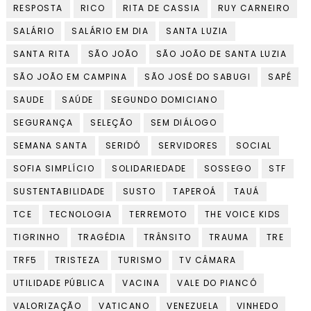
RESPOSTA
RICO
RITA DE CASSIA
RUY CARNEIRO
SALÁRIO
SALÁRIO EM DIA
SANTA LUZIA
SANTA RITA
SÃO JOÃO
SÃO JOÃO DE SANTA LUZIA
SÃO JOÃO EM CAMPINA
SÃO JOSÉ DO SABUGI
SAPÉ
SAUDE
SAÚDE
SEGUNDO DOMICIANO
SEGURANÇA
SELEÇÃO
SEM DIÁLOGO
SEMANA SANTA
SERIDÓ
SERVIDORES
SOCIAL
SOFIA SIMPLÍCIO
SOLIDARIEDADE
SOSSEGO
STF
SUSTENTABILIDADE
SUSTO
TAPEROÁ
TAUÁ
TCE
TECNOLOGIA
TERREMOTO
THE VOICE KIDS
TIGRINHO
TRAGÉDIA
TRÂNSITO
TRAUMA
TRE
TRF5
TRISTEZA
TURISMO
TV CÂMARA
UTILIDADE PÚBLICA
VACINA
VALE DO PIANCÓ
VALORIZAÇÃO
VATICANO
VENEZUELA
VINHEDO