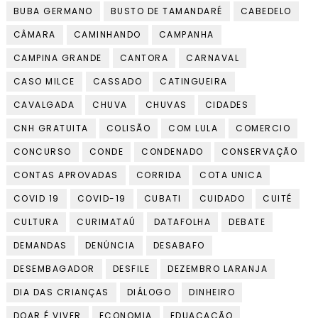
BUBA GERMANO
BUSTO DE TAMANDARÉ
CABEDELO
CÂMARA
CAMINHANDO
CAMPANHA
CAMPINA GRANDE
CANTORA
CARNAVAL
CASO MILCE
CASSADO
CATINGUEIRA
CAVALGADA
CHUVA
CHUVAS
CIDADES
CNH GRATUITA
COLISÃO
COM LULA
COMERCIO
CONCURSO
CONDE
CONDENADO
CONSERVAÇÃO
CONTAS APROVADAS
CORRIDA
COTA UNICA
COVID 19
COVID-19
CUBATI
CUIDADO
CUITÉ
CULTURA
CURIMATAÚ
DATAFOLHA
DEBATE
DEMANDAS
DENÚNCIA
DESABAFO
DESEMBAGADOR
DESFILE
DEZEMBRO LARANJA
DIA DAS CRIANÇAS
DIÁLOGO
DINHEIRO
DOAR É VIVER
ECONOMIA
EDUACACÃO