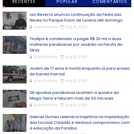
RECENTES
POPULAR
COMENTÁRIOS
Leo Bezerra anuncia continuação da Festa das
Neves no Parque Solon de Lucena até domingo
acao1noticias
Aug 05, 2026
Tirullipa é condenado a pagar R$ 30 mil a duas
mulheres paraibanas por assédio na Farofa da
Gkay
acao1noticias
Aug 05, 2026
Jovem de 17 anos é morta enquanto ia para ensaio
de banda marcial
acao1noticias
Aug 05, 2026
38 apostas paraibanas acertam a quadra da
Mega-Sena e faturam mais de 40 mil reais
acao1noticias
Aug 05, 2026
Gabriel Gomes relembra trajetória na implantação
das Escolas Cidadãs e destaca compromisso com
a educação da Paraíba.