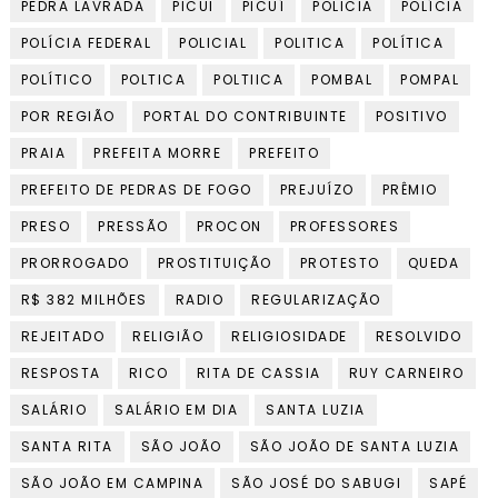
PEDRA LAVRADA
PICUI
PICUÍ
POLICIA
POLÍCIA
POLÍCIA FEDERAL
POLICIAL
POLITICA
POLÍTICA
POLÍTICO
POLTICA
POLTIICA
POMBAL
POMPAL
POR REGIÃO
PORTAL DO CONTRIBUINTE
POSITIVO
PRAIA
PREFEITA MORRE
PREFEITO
PREFEITO DE PEDRAS DE FOGO
PREJUÍZO
PRÊMIO
PRESO
PRESSÃO
PROCON
PROFESSORES
PRORROGADO
PROSTITUIÇÃO
PROTESTO
QUEDA
R$ 382 MILHÕES
RADIO
REGULARIZAÇÃO
REJEITADO
RELIGIÃO
RELIGIOSIDADE
RESOLVIDO
RESPOSTA
RICO
RITA DE CASSIA
RUY CARNEIRO
SALÁRIO
SALÁRIO EM DIA
SANTA LUZIA
SANTA RITA
SÃO JOÃO
SÃO JOÃO DE SANTA LUZIA
SÃO JOÃO EM CAMPINA
SÃO JOSÉ DO SABUGI
SAPÉ