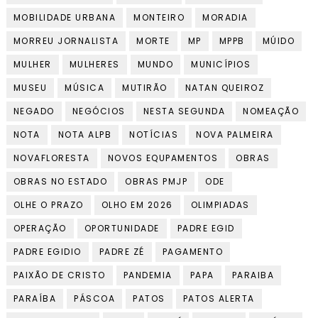
MOBILIDADE URBANA
MONTEIRO
MORADIA
MORREU JORNALISTA
MORTE
MP
MPPB
MÚIDO
MULHER
MULHERES
MUNDO
MUNICÍPIOS
MUSEU
MÚSICA
MUTIRÃO
NATAN QUEIROZ
NEGADO
NEGÓCIOS
NESTA SEGUNDA
NOMEAÇÃO
NOTA
NOTA ALPB
NOTÍCIAS
NOVA PALMEIRA
NOVAFLORESTA
NOVOS EQUPAMENTOS
OBRAS
OBRAS NO ESTADO
OBRAS PMJP
ODE
OLHE O PRAZO
OLHO EM 2026
OLIMPIADAS
OPERAÇÃO
OPORTUNIDADE
PADRE EGID
PADRE EGIDIO
PADRE ZÉ
PAGAMENTO
PAIXÃO DE CRISTO
PANDEMIA
PAPA
PARAIBA
PARAÍBA
PÁSCOA
PATOS
PATOS ALERTA