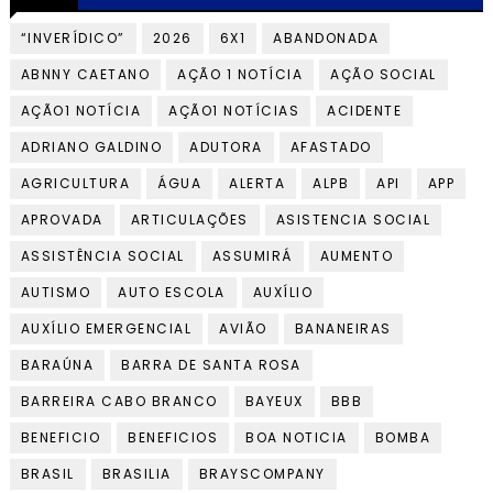
“INVERÍDICO”
2026
6X1
ABANDONADA
ABNNY CAETANO
AÇÃO 1 NOTÍCIA
AÇÃO SOCIAL
AÇÃO1 NOTÍCIA
AÇÃO1 NOTÍCIAS
ACIDENTE
ADRIANO GALDINO
ADUTORA
AFASTADO
AGRICULTURA
ÁGUA
ALERTA
ALPB
API
APP
APROVADA
ARTICULAÇÕES
ASISTENCIA SOCIAL
ASSISTÊNCIA SOCIAL
ASSUMIRÁ
AUMENTO
AUTISMO
AUTO ESCOLA
AUXÍLIO
AUXÍLIO EMERGENCIAL
AVIÃO
BANANEIRAS
BARAÚNA
BARRA DE SANTA ROSA
BARREIRA CABO BRANCO
BAYEUX
BBB
BENEFICIO
BENEFICIOS
BOA NOTICIA
BOMBA
BRASIL
BRASILIA
BRAYSCOMPANY