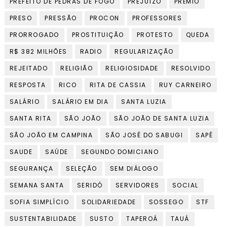
PREFEITO DE PEDRAS DE FOGO
PREJUÍZO
PRÊMIO
PRESO
PRESSÃO
PROCON
PROFESSORES
PRORROGADO
PROSTITUIÇÃO
PROTESTO
QUEDA
R$ 382 MILHÕES
RADIO
REGULARIZAÇÃO
REJEITADO
RELIGIÃO
RELIGIOSIDADE
RESOLVIDO
RESPOSTA
RICO
RITA DE CASSIA
RUY CARNEIRO
SALÁRIO
SALÁRIO EM DIA
SANTA LUZIA
SANTA RITA
SÃO JOÃO
SÃO JOÃO DE SANTA LUZIA
SÃO JOÃO EM CAMPINA
SÃO JOSÉ DO SABUGI
SAPÉ
SAUDE
SAÚDE
SEGUNDO DOMICIANO
SEGURANÇA
SELEÇÃO
SEM DIÁLOGO
SEMANA SANTA
SERIDÓ
SERVIDORES
SOCIAL
SOFIA SIMPLÍCIO
SOLIDARIEDADE
SOSSEGO
STF
SUSTENTABILIDADE
SUSTO
TAPEROÁ
TAUÁ