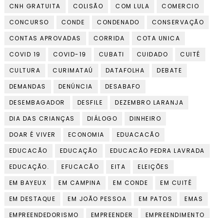
CNH GRATUITA
COLISÃO
COM LULA
COMERCIO
CONCURSO
CONDE
CONDENADO
CONSERVAÇÃO
CONTAS APROVADAS
CORRIDA
COTA UNICA
COVID 19
COVID-19
CUBATI
CUIDADO
CUITÉ
CULTURA
CURIMATAÚ
DATAFOLHA
DEBATE
DEMANDAS
DENÚNCIA
DESABAFO
DESEMBAGADOR
DESFILE
DEZEMBRO LARANJA
DIA DAS CRIANÇAS
DIÁLOGO
DINHEIRO
DOAR É VIVER
ECONOMIA
EDUACACÃO
EDUCACÃO
EDUCAÇÃO
EDUCACÃO PEDRA LAVRADA
EDUCAÇÃO.
EFUCACÃO
EITA
ELEIÇÕES
EM BAYEUX
EM CAMPINA
EM CONDE
EM CUITÉ
EM DESTAQUE
EM JOÃO PESSOA
EM PATOS
EMAS
EMPREENDEDORISMO
EMPREENDER
EMPREENDIMENTO