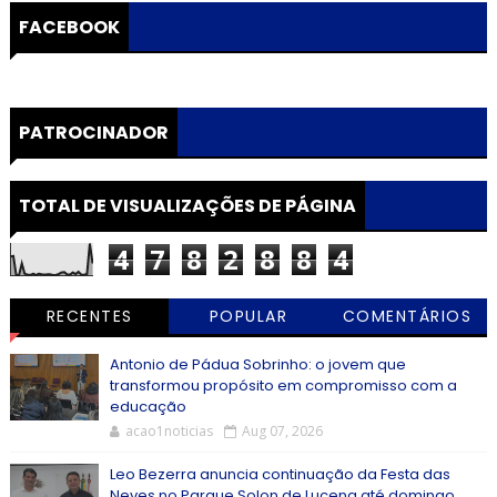
FACEBOOK
PATROCINADOR
TOTAL DE VISUALIZAÇÕES DE PÁGINA
4
7
8
2
8
8
4
RECENTES
POPULAR
COMENTÁRIOS
Antonio de Pádua Sobrinho: o jovem que
transformou propósito em compromisso com a
educação
acao1noticias
Aug 07, 2026
Leo Bezerra anuncia continuação da Festa das
Neves no Parque Solon de Lucena até domingo