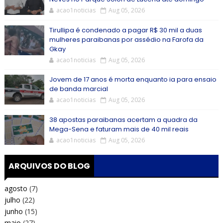
acao1noticias
Aug 05, 2026
Tirullipa é condenado a pagar R$ 30 mil a duas
mulheres paraibanas por assédio na Farofa da
Gkay
acao1noticias
Aug 05, 2026
Jovem de 17 anos é morta enquanto ia para ensaio
de banda marcial
acao1noticias
Aug 05, 2026
38 apostas paraibanas acertam a quadra da
Mega-Sena e faturam mais de 40 mil reais
acao1noticias
Aug 05, 2026
ARQUIVOS DO BLOG
agosto
(7)
julho
(22)
junho
(15)
maio
(27)