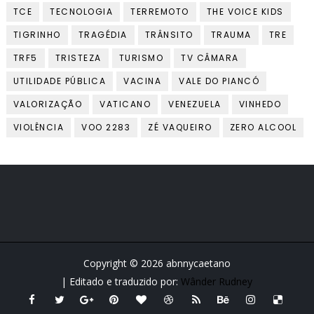
TCE
TECNOLOGIA
TERREMOTO
THE VOICE KIDS
TIGRINHO
TRAGÉDIA
TRÂNSITO
TRAUMA
TRE
TRF5
TRISTEZA
TURISMO
TV CÂMARA
UTILIDADE PÚBLICA
VACINA
VALE DO PIANCÓ
VALORIZAÇÃO
VATICANO
VENEZUELA
VINHEDO
VIOLÊNCIA
VOO 2283
ZÉ VAQUEIRO
ZERO ALCOOL
Copyright ©
2026
abnnycaetano
| Editado e traduzido por:
Wânder Rudney