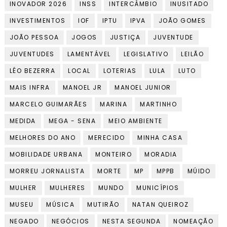
INOVADOR 2026
INSS
INTERCÂMBIO
INUSITADO
INVESTIMENTOS
IOF
IPTU
IPVA
JOÃO GOMES
JOÃO PESSOA
JOGOS
JUSTIÇA
JUVENTUDE
JUVENTUDES
LAMENTÁVEL
LEGISLATIVO
LEILÃO
LÉO BEZERRA
LOCAL
LOTERIAS
LULA
LUTO
MAIS INFRA
MANOEL JR
MANOEL JUNIOR
MARCELO GUIMARÃES
MARINA
MARTINHO
MEDIDA
MEGA - SENA
MEIO AMBIENTE
MELHORES DO ANO
MERECIDO
MINHA CASA
MOBILIDADE URBANA
MONTEIRO
MORADIA
MORREU JORNALISTA
MORTE
MP
MPPB
MÚIDO
MULHER
MULHERES
MUNDO
MUNICÍPIOS
MUSEU
MÚSICA
MUTIRÃO
NATAN QUEIROZ
NEGADO
NEGÓCIOS
NESTA SEGUNDA
NOMEAÇÃO