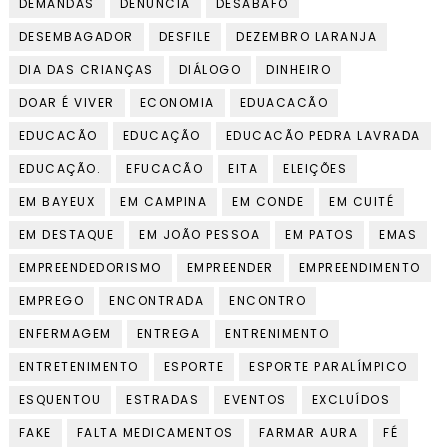
DEMANDAS
DENÚNCIA
DESABAFO
DESEMBAGADOR
DESFILE
DEZEMBRO LARANJA
DIA DAS CRIANÇAS
DIÁLOGO
DINHEIRO
DOAR É VIVER
ECONOMIA
EDUACACÃO
EDUCACÃO
EDUCAÇÃO
EDUCACÃO PEDRA LAVRADA
EDUCAÇÃO.
EFUCACÃO
EITA
ELEIÇÕES
EM BAYEUX
EM CAMPINA
EM CONDE
EM CUITÉ
EM DESTAQUE
EM JOÃO PESSOA
EM PATOS
EMAS
EMPREENDEDORISMO
EMPREENDER
EMPREENDIMENTO
EMPREGO
ENCONTRADA
ENCONTRO
ENFERMAGEM
ENTREGA
ENTRENIMENTO
ENTRETENIMENTO
ESPORTE
ESPORTE PARALÍMPICO
ESQUENTOU
ESTRADAS
EVENTOS
EXCLUÍDOS
FAKE
FALTA MEDICAMENTOS
FARMAR AURA
FÉ