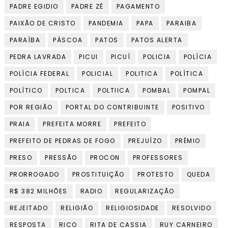
PADRE EGIDIO
PADRE ZÉ
PAGAMENTO
PAIXÃO DE CRISTO
PANDEMIA
PAPA
PARAIBA
PARAÍBA
PÁSCOA
PATOS
PATOS ALERTA
PEDRA LAVRADA
PICUI
PICUÍ
POLICIA
POLÍCIA
POLÍCIA FEDERAL
POLICIAL
POLITICA
POLÍTICA
POLÍTICO
POLTICA
POLTIICA
POMBAL
POMPAL
POR REGIÃO
PORTAL DO CONTRIBUINTE
POSITIVO
PRAIA
PREFEITA MORRE
PREFEITO
PREFEITO DE PEDRAS DE FOGO
PREJUÍZO
PRÊMIO
PRESO
PRESSÃO
PROCON
PROFESSORES
PRORROGADO
PROSTITUIÇÃO
PROTESTO
QUEDA
R$ 382 MILHÕES
RADIO
REGULARIZAÇÃO
REJEITADO
RELIGIÃO
RELIGIOSIDADE
RESOLVIDO
RESPOSTA
RICO
RITA DE CASSIA
RUY CARNEIRO