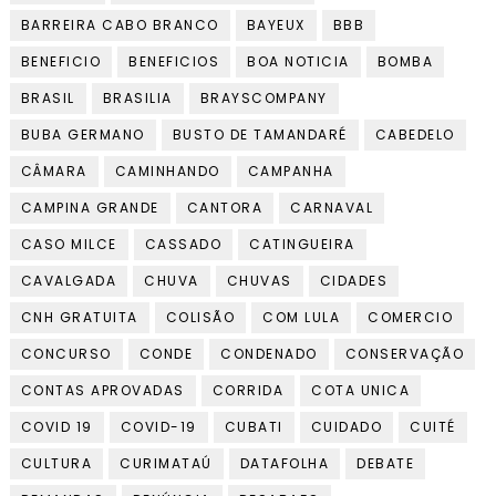
BARREIRA CABO BRANCO
BAYEUX
BBB
BENEFICIO
BENEFICIOS
BOA NOTICIA
BOMBA
BRASIL
BRASILIA
BRAYSCOMPANY
BUBA GERMANO
BUSTO DE TAMANDARÉ
CABEDELO
CÂMARA
CAMINHANDO
CAMPANHA
CAMPINA GRANDE
CANTORA
CARNAVAL
CASO MILCE
CASSADO
CATINGUEIRA
CAVALGADA
CHUVA
CHUVAS
CIDADES
CNH GRATUITA
COLISÃO
COM LULA
COMERCIO
CONCURSO
CONDE
CONDENADO
CONSERVAÇÃO
CONTAS APROVADAS
CORRIDA
COTA UNICA
COVID 19
COVID-19
CUBATI
CUIDADO
CUITÉ
CULTURA
CURIMATAÚ
DATAFOLHA
DEBATE