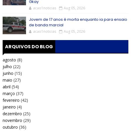
Gkay
acao1noticias
Aug 05, 2026
Jovem de 17 anos é morta enquanto ia para ensaio
de banda marcial
acao1noticias
Aug 05, 2026
ARQUIVOS DO BLOG
agosto
(8)
julho
(22)
junho
(15)
maio
(27)
abril
(54)
março
(37)
fevereiro
(42)
janeiro
(4)
dezembro
(25)
novembro
(29)
outubro
(36)