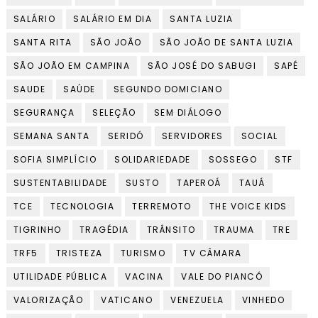
SALÁRIO
SALÁRIO EM DIA
SANTA LUZIA
SANTA RITA
SÃO JOÃO
SÃO JOÃO DE SANTA LUZIA
SÃO JOÃO EM CAMPINA
SÃO JOSÉ DO SABUGI
SAPÉ
SAUDE
SAÚDE
SEGUNDO DOMICIANO
SEGURANÇA
SELEÇÃO
SEM DIÁLOGO
SEMANA SANTA
SERIDÓ
SERVIDORES
SOCIAL
SOFIA SIMPLÍCIO
SOLIDARIEDADE
SOSSEGO
STF
SUSTENTABILIDADE
SUSTO
TAPEROÁ
TAUÁ
TCE
TECNOLOGIA
TERREMOTO
THE VOICE KIDS
TIGRINHO
TRAGÉDIA
TRÂNSITO
TRAUMA
TRE
TRF5
TRISTEZA
TURISMO
TV CÂMARA
UTILIDADE PÚBLICA
VACINA
VALE DO PIANCÓ
VALORIZAÇÃO
VATICANO
VENEZUELA
VINHEDO