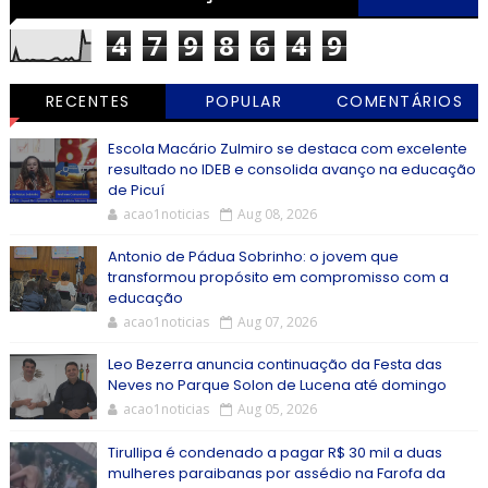
4
7
9
8
6
4
9
RECENTES
POPULAR
COMENTÁRIOS
Escola Macário Zulmiro se destaca com excelente
resultado no IDEB e consolida avanço na educação
de Picuí
acao1noticias
Aug 08, 2026
Antonio de Pádua Sobrinho: o jovem que
transformou propósito em compromisso com a
educação
acao1noticias
Aug 07, 2026
Leo Bezerra anuncia continuação da Festa das
Neves no Parque Solon de Lucena até domingo
acao1noticias
Aug 05, 2026
Tirullipa é condenado a pagar R$ 30 mil a duas
mulheres paraibanas por assédio na Farofa da