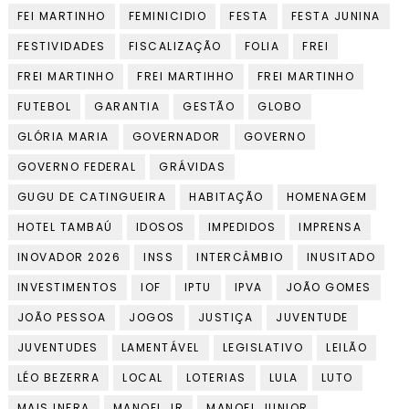
FEI MARTINHO
FEMINICIDIO
FESTA
FESTA JUNINA
FESTIVIDADES
FISCALIZAÇÃO
FOLIA
FREI
FREI MARTINHO
FREI MARTIHHO
FREI MARTINHO
FUTEBOL
GARANTIA
GESTÃO
GLOBO
GLÓRIA MARIA
GOVERNADOR
GOVERNO
GOVERNO FEDERAL
GRÁVIDAS
GUGU DE CATINGUEIRA
HABITAÇÃO
HOMENAGEM
HOTEL TAMBAÚ
IDOSOS
IMPEDIDOS
IMPRENSA
INOVADOR 2026
INSS
INTERCÂMBIO
INUSITADO
INVESTIMENTOS
IOF
IPTU
IPVA
JOÃO GOMES
JOÃO PESSOA
JOGOS
JUSTIÇA
JUVENTUDE
JUVENTUDES
LAMENTÁVEL
LEGISLATIVO
LEILÃO
LÉO BEZERRA
LOCAL
LOTERIAS
LULA
LUTO
MAIS INFRA
MANOEL JR
MANOEL JUNIOR