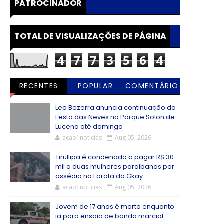
PATROCINADOR
TOTAL DE VISUALIZAÇÕES DE PÁGINA
4
7
7
3
5
6
4
RECENTES
POPULAR
COMENTÁRIO
S
Leo Bezerra anuncia continuação da
Festa das Neves no Parque Solon de
Lucena até domingo
acao1noticias
Aug 05, 2026
Tirullipa é condenado a pagar R$ 30
mil a duas mulheres paraibanas por
assédio na Farofa da Gkay
acao1noticias
Aug 05, 2026
Jovem de 17 anos é morta enquanto
ia para ensaio de banda marcial