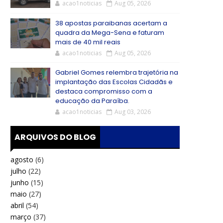
acao1noticias
Aug 05, 2026
38 apostas paraibanas acertam a
quadra da Mega-Sena e faturam
mais de 40 mil reais
acao1noticias
Aug 05, 2026
Gabriel Gomes relembra trajetória na
implantação das Escolas Cidadãs e
destaca compromisso com a
educação da Paraíba.
acao1noticias
Aug 03, 2026
ARQUIVOS DO BLOG
agosto
(6)
julho
(22)
junho
(15)
maio
(27)
abril
(54)
março
(37)