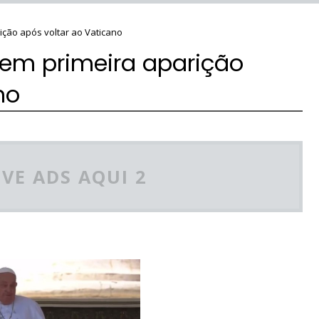
ição após voltar ao Vaticano
 em primeira aparição
no
VE ADS AQUI 2