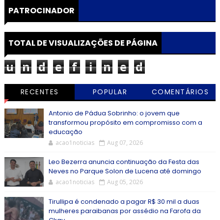
PATROCINADOR
TOTAL DE VISUALIZAÇÕES DE PÁGINA
u
n
d
e
f
i
n
e
d
RECENTES
POPULAR
COMENTÁRIOS
Antonio de Pádua Sobrinho: o jovem que
transformou propósito em compromisso com a
educação
acao1noticias
Aug 07, 2026
Leo Bezerra anuncia continuação da Festa das
Neves no Parque Solon de Lucena até domingo
acao1noticias
Aug 05, 2026
Tirullipa é condenado a pagar R$ 30 mil a duas
mulheres paraibanas por assédio na Farofa da