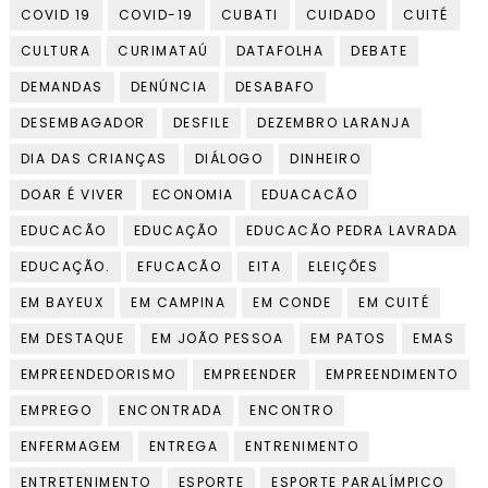
COVID 19
COVID-19
CUBATI
CUIDADO
CUITÉ
CULTURA
CURIMATAÚ
DATAFOLHA
DEBATE
DEMANDAS
DENÚNCIA
DESABAFO
DESEMBAGADOR
DESFILE
DEZEMBRO LARANJA
DIA DAS CRIANÇAS
DIÁLOGO
DINHEIRO
DOAR É VIVER
ECONOMIA
EDUACACÃO
EDUCACÃO
EDUCAÇÃO
EDUCACÃO PEDRA LAVRADA
EDUCAÇÃO.
EFUCACÃO
EITA
ELEIÇÕES
EM BAYEUX
EM CAMPINA
EM CONDE
EM CUITÉ
EM DESTAQUE
EM JOÃO PESSOA
EM PATOS
EMAS
EMPREENDEDORISMO
EMPREENDER
EMPREENDIMENTO
EMPREGO
ENCONTRADA
ENCONTRO
ENFERMAGEM
ENTREGA
ENTRENIMENTO
ENTRETENIMENTO
ESPORTE
ESPORTE PARALÍMPICO