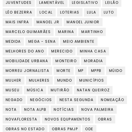
JUVENTUDES
LAMENTÁVEL
LEGISLATIVO
LEILÃO
LÉO BEZERRA
LOCAL
LOTERIAS
LULA
LUTO
MAIS INFRA
MANOEL JR
MANOEL JUNIOR
MARCELO GUIMARÃES
MARINA
MARTINHO
MEDIDA
MEGA - SENA
MEIO AMBIENTE
MELHORES DO ANO
MERECIDO
MINHA CASA
MOBILIDADE URBANA
MONTEIRO
MORADIA
MORREU JORNALISTA
MORTE
MP
MPPB
MÚIDO
MULHER
MULHERES
MUNDO
MUNICÍPIOS
MUSEU
MÚSICA
MUTIRÃO
NATAN QUEIROZ
NEGADO
NEGÓCIOS
NESTA SEGUNDA
NOMEAÇÃO
NOTA
NOTA ALPB
NOTÍCIAS
NOVA PALMEIRA
NOVAFLORESTA
NOVOS EQUPAMENTOS
OBRAS
OBRAS NO ESTADO
OBRAS PMJP
ODE