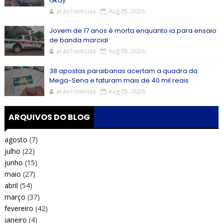
Gkay
acao1noticias
Aug 05, 2026
Jovem de 17 anos é morta enquanto ia para ensaio
de banda marcial
acao1noticias
Aug 05, 2026
38 apostas paraibanas acertam a quadra da
Mega-Sena e faturam mais de 40 mil reais
acao1noticias
Aug 05, 2026
ARQUIVOS DO BLOG
agosto
(7)
julho
(22)
junho
(15)
maio
(27)
abril
(54)
março
(37)
fevereiro
(42)
janeiro
(4)