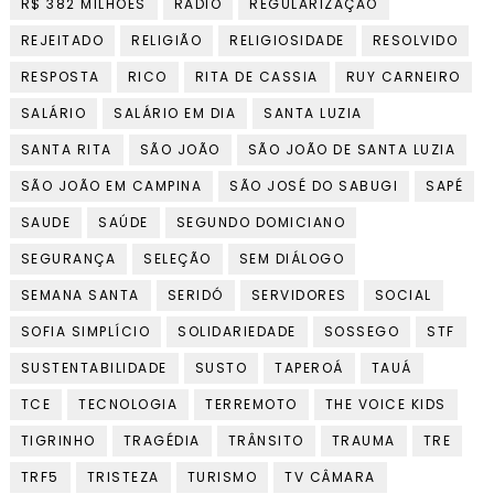
R$ 382 MILHÕES
RADIO
REGULARIZAÇÃO
REJEITADO
RELIGIÃO
RELIGIOSIDADE
RESOLVIDO
RESPOSTA
RICO
RITA DE CASSIA
RUY CARNEIRO
SALÁRIO
SALÁRIO EM DIA
SANTA LUZIA
SANTA RITA
SÃO JOÃO
SÃO JOÃO DE SANTA LUZIA
SÃO JOÃO EM CAMPINA
SÃO JOSÉ DO SABUGI
SAPÉ
SAUDE
SAÚDE
SEGUNDO DOMICIANO
SEGURANÇA
SELEÇÃO
SEM DIÁLOGO
SEMANA SANTA
SERIDÓ
SERVIDORES
SOCIAL
SOFIA SIMPLÍCIO
SOLIDARIEDADE
SOSSEGO
STF
SUSTENTABILIDADE
SUSTO
TAPEROÁ
TAUÁ
TCE
TECNOLOGIA
TERREMOTO
THE VOICE KIDS
TIGRINHO
TRAGÉDIA
TRÂNSITO
TRAUMA
TRE
TRF5
TRISTEZA
TURISMO
TV CÂMARA